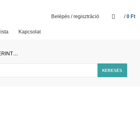
Belépés / regisztráció
/
0
Ft
lista
Kapcsolat
ERINT…
KERESÉS