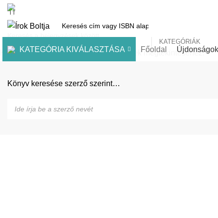
1061 Budapest, Andrássy út 45.
Pénztár
Kosár
Kínálatunk
Díjai
KATEGÓRIÁK
KATEGÓRIA KIVÁLASZTÁSA
Főoldal
Újdonságo
Kezdje el gépelni a keresett bejegyzések megtekintéséhez.
Könyv keresése szerző szerint…