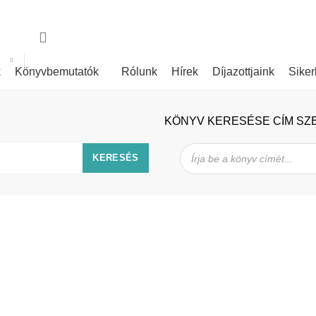
nk
Rólunk írták
k
Könyvbemutatók
Rólunk
Hírek
Díjazottjaink
Siker
KÖNYV KERESÉSE CÍM SZ
Products
search