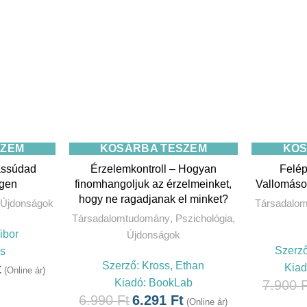
SZEM
KOSÁRBA TESZEM
KOS
assúdad
Érzelemkontroll – Hogyan
Felép
egen
finomhangoljuk az érzelmeinket,
Vallomáso
hogy ne ragadjanak el minket?
Újdonságok
Társadalo
Társadalomtudomány
,
Pszichológia
,
ibor
Újdonságok
Szerz
rs
Szerző:
Kross, Ethan
t
Kia
(Online ár)
Kiadó:
BookLab
7.900
F
6.990
Ft
6.291
Ft
(Online ár)