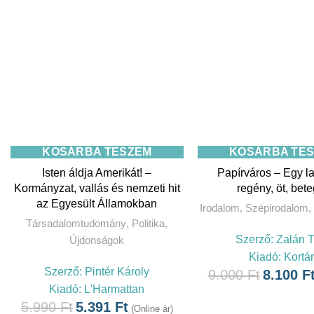
KOSÁRBA TESZEM
KOSÁRBA TE
Isten áldja Amerikát! –
Papírváros – Egy l
Kormányzat, vallás és nemzeti hit
regény, öt, bet
az Egyesült Államokban
Irodalom
,
Szépirodalom
,
Társadalomtudomány
,
Politika
,
Szerző:
Zalán T
Újdonságok
Kiadó:
Kortá
Szerző:
Pintér Károly
9.000
Ft
8.100
F
Kiadó:
L'Harmattan
5.990
Ft
5.391
Ft
(Online ár)