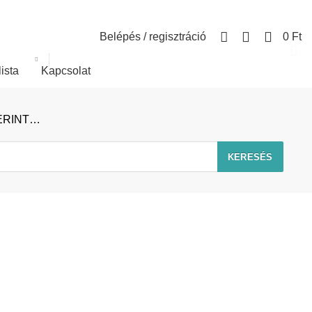
0
Belépés / regisztráció
0
Ft
lista
Kapcsolat
ERINT…
KERESÉS