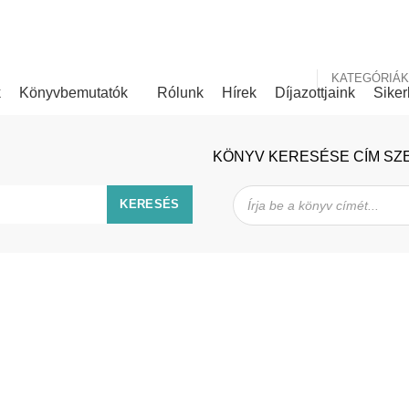
nk
Rólunk írták
KATEGÓRIÁK
k
Könyvbemutatók
Rólunk
Hírek
Díjazottjaink
Siker
KÖNYV KERESÉSE CÍM SZ
Products
search