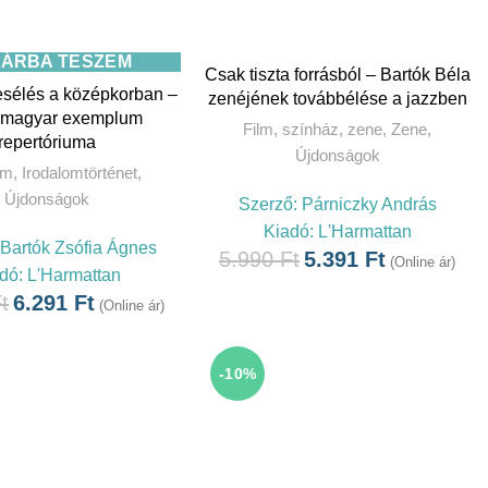
ÁRBA TESZEM
Csak tiszta forrásból – Bartók Béla
esélés a középkorban –
zenéjének továbbélése a jazzben
i magyar exemplum
Film, színház, zene
,
Zene
,
repertóriuma
Újdonságok
om
,
Irodalomtörténet
,
Újdonságok
Szerző:
Párniczky András
Kiadó:
L'Harmattan
Bartók Zsófia Ágnes
5.990
Ft
5.391
Ft
(Online ár)
dó:
L'Harmattan
t
6.291
Ft
(Online ár)
-10%