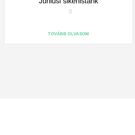
Júniusi sikerlistánk
TOVÁBB OLVASOM