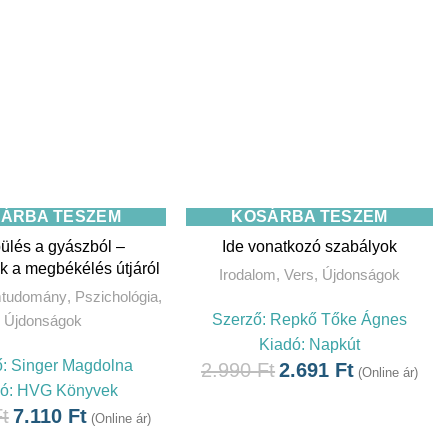
ÁRBA TESZEM
KOSÁRBA TESZEM
ülés a gyászból –
Ide vonatkozó szabályok
k a megbékélés útjáról
Irodalom
,
Vers
,
Újdonságok
mtudomány
,
Pszichológia
,
Szerző:
Repkő Tőke Ágnes
Újdonságok
Kiadó:
Napkút
ő:
Singer Magdolna
2.990
Ft
2.691
Ft
(Online ár)
dó:
HVG Könyvek
t
7.110
Ft
(Online ár)