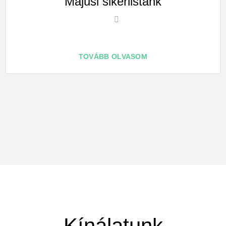
Májusi sikerlistánk
TOVÁBB OLVASOM
Kínálatunk