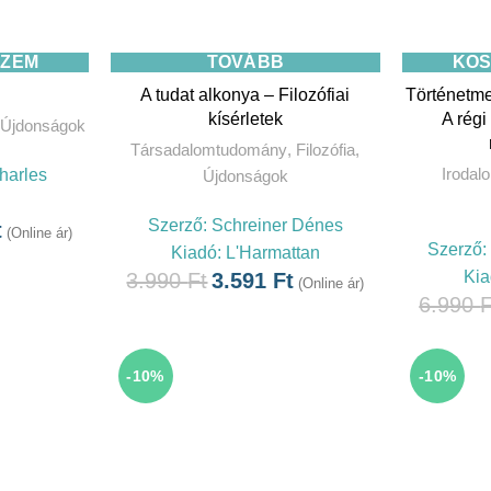
SZEM
TOVÁBB
KOS
A tudat alkonya – Filozófiai
Történetm
kísérletek
A rég
Újdonságok
Társadalomtudomány
,
Filozófia
,
Irodal
Charles
Újdonságok
Szerző:
Schreiner Dénes
t
(Online ár)
Szerző:
Kiadó:
L'Harmattan
Kia
3.990
Ft
3.591
Ft
(Online ár)
6.990
F
-10%
-10%