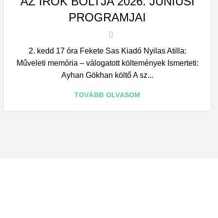
AZ ÍRÓK BOLTJA 2026. JÚNIUSI
PROGRAMJAI
2. kedd 17 óra Fekete Sas Kiadó Nyilas Atilla:
Műveleti memória – válogatott költemények Ismerteti:
Ayhan Gökhan költő A sz...
TOVÁBB OLVASOM