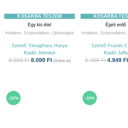
KOSÁRBA TESZEM
KOSÁRBA TE
Egy kis élet
Éjjeli erdő
Irodalom
,
Szépirodalom
,
Újdonságok
Irodalom
,
Szépirodalom
,
Szerző:
Yanagihara, Hanya
Szerző:
Frazier, 
Kiadó:
Jelenkor
Kiadó:
Jaffa
8.999
Ft
8.099
Ft
5.499
Ft
4.949
F
(Online ár)
-10%
-10%