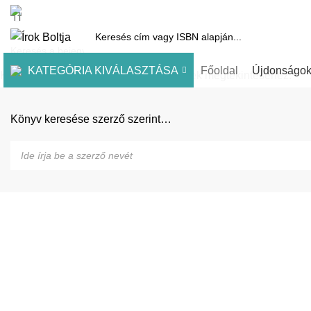
1061 Budapest, Andrássy út 45.
Pénztár
Kosár
Kínálatunk
Díjai
KATEGÓRIA KIVÁLASZTÁSA
Főoldal
Újdonságo
Kezdje el gépelni a keresett bejegyzések megtekintéséhez.
Könyv keresése szerző szerint…