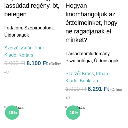
lassúdad regény, öt,
Hogyan
betegen
finomhangoljuk az
érzelmeinket, hogy
Irodalom
,
Szépirodalom
,
ne ragadjanak el
Újdonságok
minket?
Szerző:
Zalán Tibor
Társadalomtudomány
,
Kiadó:
Kortárs
Pszichológia
,
Újdonságok
9.000
Ft
8.100
Ft
(Online
ár)
Szerző:
Kross, Ethan
Kiadó:
BookLab
6.990
Ft
6.291
Ft
(Online
ár)
Bezárás
Bezárás
-10%
-10%