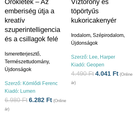
Öröklétek – Az
Víztorony és
emberiség útja a
töpörtyűs
kreatív
kukoricakenyér
szuperintelligencia
Irodalom
,
Szépirodalom
,
és a csillagok felé
Újdonságok
Ismeretterjesztő
,
Szerző:
Lee, Harper
Természettudomány
,
Kiadó:
Geopen
Újdonságok
4.490
Ft
4.041
Ft
(Online
ár)
Szerző:
Kömlődi Ferenc
Kiadó:
Lumen
6.980
Ft
6.282
Ft
(Online
ár)