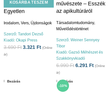
KOSÁRBA TESZEM
művészete – Esszék
az apikultúráról
Egyetlen
Társadalomtudomány
,
Irodalom
,
Vers
,
Újdonságok
Művelődéstörténet
Szerző:
Tandori Dezső
Szerző:
Weiner Sennyey
Kiadó:
Okapi Press
Tibor
3.690
Ft
3.321
Ft
(Online
Kiadó:
Gazsó Méhészet és
ár)
Szakkönyvkiadó
6.990
Ft
6.291
Ft
(Online
ár)
Bezárás
Bezárás
-10%