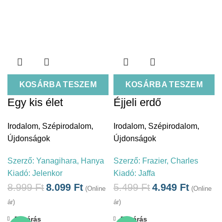
KOSÁRBA TESZEM
KOSÁRBA TESZEM
Egy kis élet
Éjjeli erdő
Irodalom
,
Szépirodalom
,
Irodalom
,
Szépirodalom
,
Újdonságok
Újdonságok
Szerző:
Yanagihara, Hanya
Szerző:
Frazier, Charles
Kiadó:
Jelenkor
Kiadó:
Jaffa
8.999
Ft
8.099
Ft
5.499
Ft
4.949
Ft
(Online
(Online
ár)
ár)
Bezárás
Bezárás