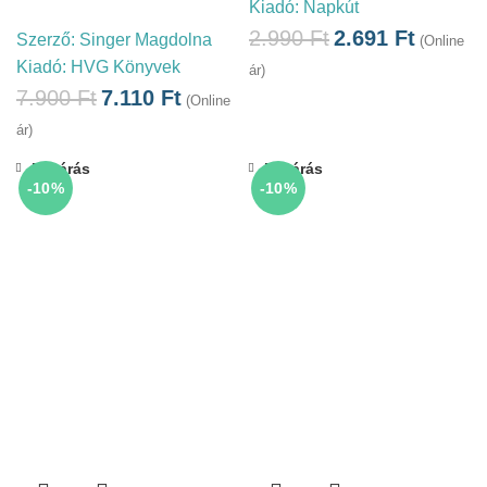
Kiadó:
Napkút
2.990
Ft
2.691
Ft
Szerző:
Singer Magdolna
(Online
Kiadó:
HVG Könyvek
ár)
7.900
Ft
7.110
Ft
(Online
ár)
Bezárás
Bezárás
-10%
-10%