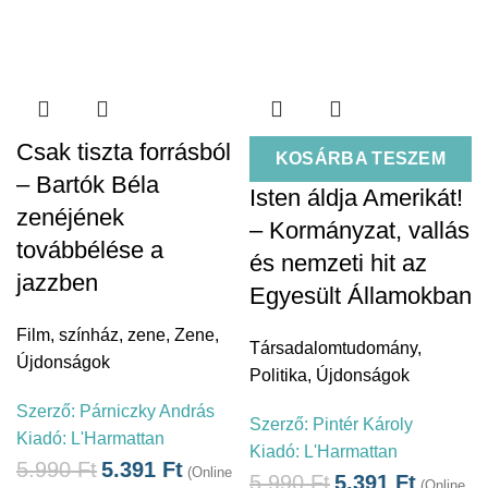
Csak tiszta forrásból
KOSÁRBA TESZEM
– Bartók Béla
Isten áldja Amerikát!
zenéjének
– Kormányzat, vallás
továbbélése a
és nemzeti hit az
jazzben
Egyesült Államokban
Film, színház, zene
,
Zene
,
Társadalomtudomány
,
Újdonságok
Politika
,
Újdonságok
Szerző:
Párniczky András
Szerző:
Pintér Károly
Kiadó:
L'Harmattan
Kiadó:
L'Harmattan
5.990
Ft
5.391
Ft
(Online
5.990
Ft
5.391
Ft
(Online