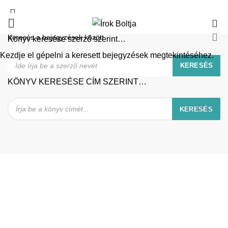
0
Könyv keresése szerző szerint…
Kezdje el gépelni a keresett bejegyzések megtekintéséhez.
KÖNYV KERESÉSE CÍM SZERINT…
Products
KERESÉS
search