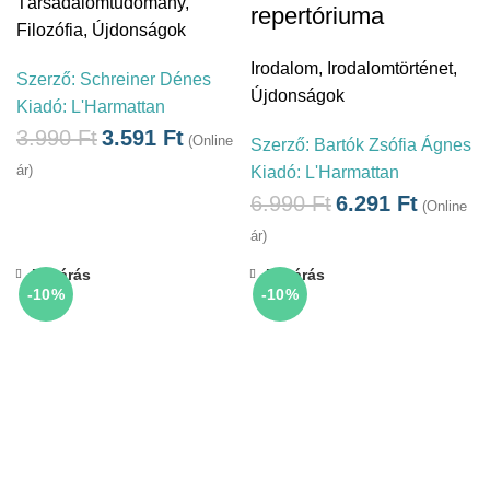
Társadalomtudomány
,
repertóriuma
Filozófia
,
Újdonságok
Irodalom
,
Irodalomtörténet
,
Szerző:
Schreiner Dénes
Újdonságok
Kiadó:
L'Harmattan
3.990
Ft
3.591
Ft
(Online
Szerző:
Bartók Zsófia Ágnes
ár)
Kiadó:
L'Harmattan
6.990
Ft
6.291
Ft
(Online
ár)
Bezárás
Bezárás
-10%
-10%