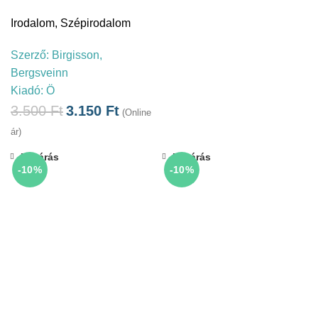
Irodalom
,
Szépirodalom
Szerző:
Birgisson,
Bergsveinn
Kiadó:
Ö
3.500
Ft
3.150
Ft
(Online
ár)
Bezárás
Bezárás
-10%
-10%