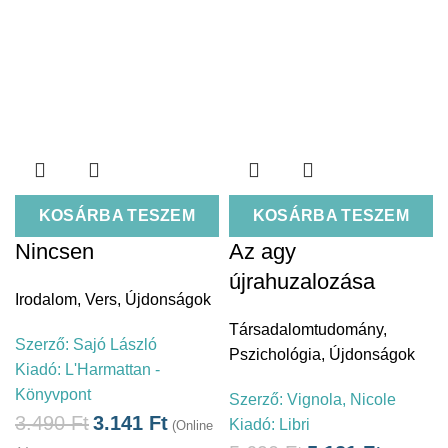
KOSÁRBA TESZEM
KOSÁRBA TESZEM
Nincsen
Az agy
újrahuzalozása
Irodalom
,
Vers
,
Újdonságok
Társadalomtudomány
,
Szerző:
Sajó László
Pszichológia
,
Újdonságok
Kiadó:
L'Harmattan -
Könyvpont
Szerző:
Vignola, Nicole
3.490
Ft
3.141
Ft
Kiadó:
Libri
(Online