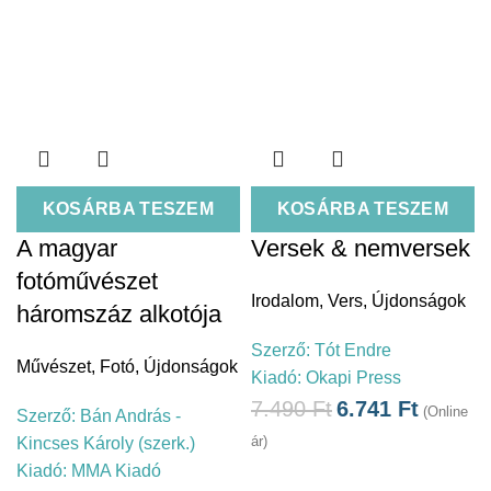
KOSÁRBA TESZEM
KOSÁRBA TESZEM
A magyar
Versek & nemversek
fotóművészet
Irodalom
,
Vers
,
Újdonságok
háromszáz alkotója
Szerző:
Tót Endre
Művészet
,
Fotó
,
Újdonságok
Kiadó:
Okapi Press
7.490
Ft
6.741
Ft
(Online
Szerző:
Bán András -
ár)
Kincses Károly (szerk.)
Kiadó:
MMA Kiadó