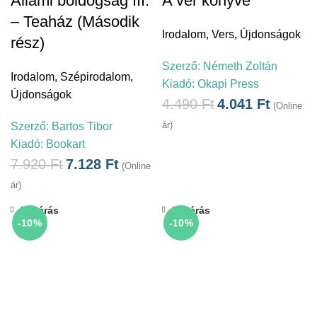
Állami boldogság III.
A vér könyve
– Teaház (Második
Irodalom
,
Vers
,
Újdonságok
rész)
Szerző:
Németh Zoltán
Irodalom
,
Szépirodalom
,
Kiadó:
Okapi Press
Újdonságok
4.490
Ft
4.041
Ft
(Online
ár)
Szerző:
Bartos Tibor
Kiadó:
Bookart
7.920
Ft
7.128
Ft
(Online
ár)
Bezárás
Bezárás
-10%
-10%