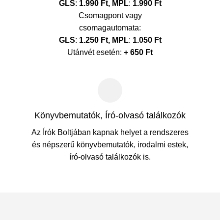
GLS
:
1.990 Ft,
MPL
:
1.990 Ft
Csomagpont vagy
csomagautomata:
GLS
:
1.250 Ft,
MPL
:
1.050 Ft
Utánvét esetén:
+ 650 Ft
Könyvbemutatók, Író-olvasó találkozók
Az Írók Boltjában kapnak helyet a rendszeres
és népszerű könyvbemutatók, irodalmi estek,
író-olvasó találkozók is.