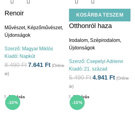
Renoir
KOSÁRBA TESZEM
Otthonról haza
Művészet
,
Képzőművészet
,
Újdonságok
Irodalom
,
Szépirodalom
,
Újdonságok
Szerző:
Magyar Miklós
Kiadó:
Napkút
Szerző:
Csepelyi Adrienn
8.490
Ft
7.641
Ft
(Online
Kiadó:
21. század
ár)
5.490
Ft
4.941
Ft
(Online
ár)
Bezárás
Bezárás
-10%
-10%