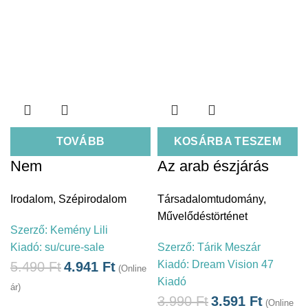
TOVÁBB
KOSÁRBA TESZEM
Nem
Az arab észjárás
Irodalom
,
Szépirodalom
Társadalomtudomány
,
Művelődéstörténet
Szerző:
Kemény Lili
Kiadó:
su/cure-sale
Szerző:
Tárik Meszár
Kiadó:
Dream Vision 47
5.490
Ft
4.941
Ft
(Online
Kiadó
ár)
3.990
Ft
3.591
Ft
(Online