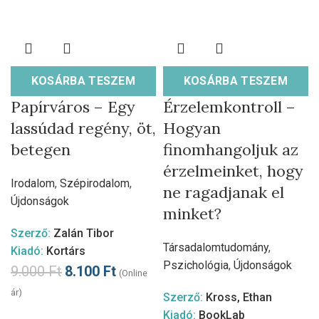
KOSÁRBA TESZEM
KOSÁRBA TESZEM
Papírváros – Egy
Érzelemkontroll –
lassúdad regény, öt,
Hogyan
betegen
finomhangoljuk az
érzelmeinket, hogy
Irodalom
,
Szépirodalom
,
ne ragadjanak el
Újdonságok
minket?
Szerző:
Zalán Tibor
Társadalomtudomány
,
Kiadó:
Kortárs
Pszichológia
,
Újdonságok
9.000
Ft
8.100
Ft
(Online
ár)
Szerző:
Kross, Ethan
Kiadó:
BookLab