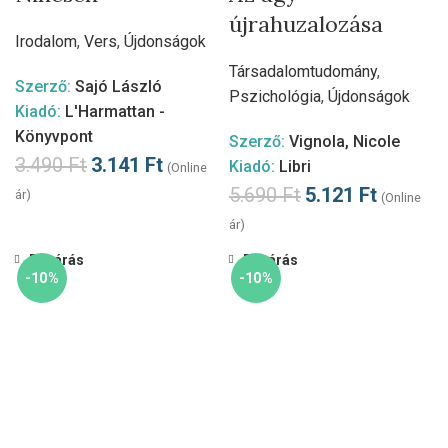
újrahuzalozása
Irodalom
,
Vers
,
Újdonságok
Társadalomtudomány
,
Szerző:
Sajó László
Pszichológia
,
Újdonságok
Kiadó:
L'Harmattan -
Könyvpont
Szerző:
Vignola, Nicole
3.490
Ft
3.141
Ft
Kiadó:
Libri
(Online
5.690
Ft
5.121
Ft
ár)
(Online
ár)
Bezárás
Bezárás
-10%
-10%