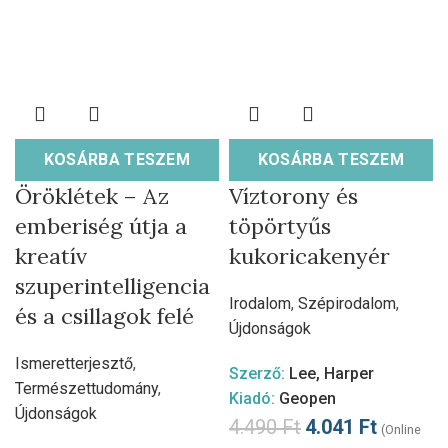
KOSÁRBA TESZEM
KOSÁRBA TESZEM
Öröklétek – Az
Víztorony és
emberiség útja a
töpörtyűs
kreatív
kukoricakenyér
szuperintelligencia
Irodalom
,
Szépirodalom
,
és a csillagok felé
Újdonságok
Ismeretterjesztő
,
Szerző:
Lee, Harper
Természettudomány
,
Kiadó:
Geopen
Újdonságok
4.490
Ft
4.041
Ft
(Online