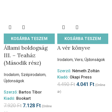
KOSÁRBA TESZEM
KOSÁRBA TESZEM
Állami boldogság
A vér könyve
III. – Teaház
Irodalom
,
Vers
,
Újdonságok
(Második rész)
Szerző:
Németh Zoltán
Irodalom
,
Szépirodalom
,
Kiadó:
Okapi Press
Újdonságok
4.490
Ft
4.041
Ft
(Online
Szerző:
Bartos Tibor
ár)
Kiadó:
Bookart
7.920
Ft
7.128
Ft
(Online