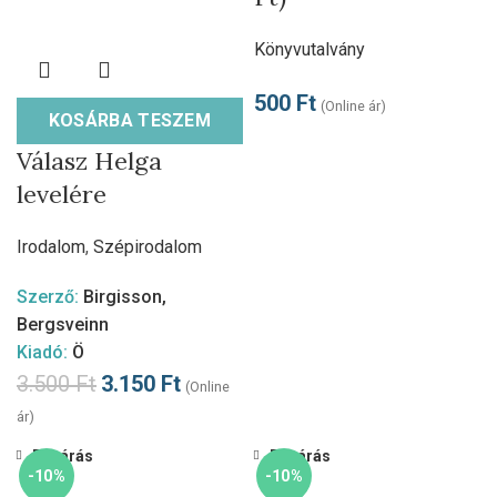
Könyvutalvány
500
Ft
(Online ár)
KOSÁRBA TESZEM
Válasz Helga
levelére
Irodalom
,
Szépirodalom
Szerző:
Birgisson,
Bergsveinn
Kiadó:
Ö
3.500
Ft
3.150
Ft
(Online
ár)
Bezárás
Bezárás
-10%
-10%