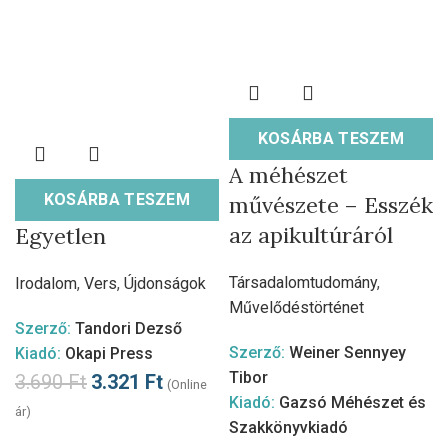
KOSÁRBA TESZEM
A méhészet
KOSÁRBA TESZEM
művészete – Esszék
az apikultúráról
Egyetlen
Társadalomtudomány
,
Irodalom
,
Vers
,
Újdonságok
Művelődéstörténet
Szerző:
Tandori Dezső
Szerző:
Weiner Sennyey
Kiadó:
Okapi Press
Tibor
3.690
Ft
3.321
Ft
(Online
Kiadó:
Gazsó Méhészet és
ár)
Szakkönyvkiadó