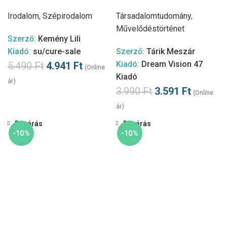
Irodalom
,
Szépirodalom
Társadalomtudomány
,
Művelődéstörténet
Szerző:
Kemény Lili
Kiadó:
su/cure-sale
Szerző:
Tárik Meszár
Kiadó:
Dream Vision 47
5.490
Ft
4.941
Ft
(Online
Kiadó
ár)
3.990
Ft
3.591
Ft
(Online
ár)
Bezárás
Bezárás
-10%
-10%