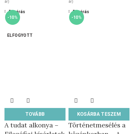
ár)
ár)
Bezárás
Bezárás
-10%
-10%
ELFOGYOTT
TOVÁBB
KOSÁRBA TESZEM
A tudat alkonya –
Történetmesélés a