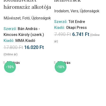
háromszáz alkotója
Irodalom
,
Vers
,
Újdonságok
Művészet
,
Fotó
,
Újdonságok
Szerző:
Tót Endre
Kiadó:
Okapi Press
Szerző:
Bán András -
7.490
Ft
6.741
Ft
Kincses Károly (szerk.)
(Online
Kiadó:
MMA Kiadó
ár)
17.800
Ft
16.020
Ft
(Online ár)
Bezárás
Bezárás
-10%
-10%