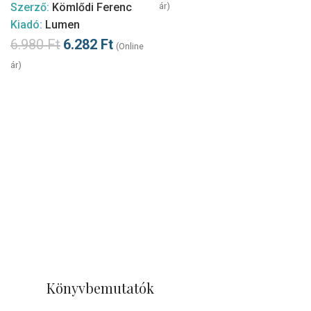
Szerző:
Kömlődi Ferenc
ár)
Kiadó:
Lumen
6.980
Ft
6.282
Ft
(Online
ár)
Könyvbemutatók