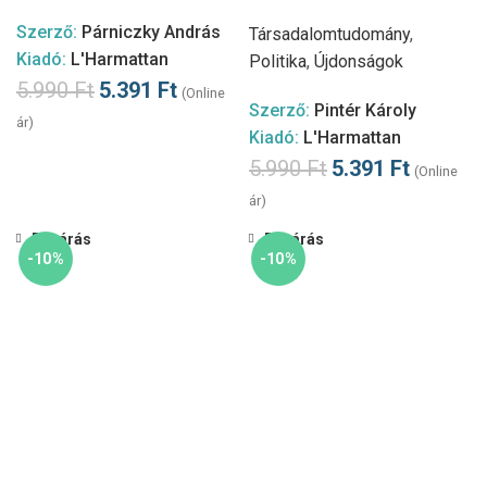
Szerző:
Párniczky András
Társadalomtudomány
,
Kiadó:
L'Harmattan
Politika
,
Újdonságok
5.990
Ft
5.391
Ft
(Online
Szerző:
Pintér Károly
ár)
Kiadó:
L'Harmattan
5.990
Ft
5.391
Ft
(Online
ár)
Bezárás
Bezárás
-10%
-10%