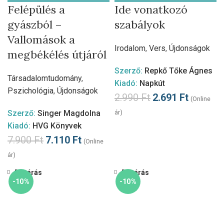
Felépülés a
Ide vonatkozó
gyászból –
szabályok
Vallomások a
Irodalom
,
Vers
,
Újdonságok
megbékélés útjáról
Szerző:
Repkő Tőke Ágnes
Társadalomtudomány
,
Kiadó:
Napkút
Pszichológia
,
Újdonságok
2.990
Ft
2.691
Ft
(Online
Szerző:
Singer Magdolna
ár)
Kiadó:
HVG Könyvek
7.900
Ft
7.110
Ft
(Online
ár)
Bezárás
Bezárás
-10%
-10%