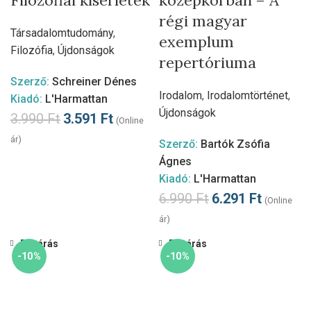
Filozófiai kísérletek
középkorban – A
régi magyar
Társadalomtudomány
,
exemplum
Filozófia
,
Újdonságok
repertóriuma
Szerző:
Schreiner Dénes
Irodalom
,
Irodalomtörténet
,
Kiadó:
L'Harmattan
Újdonságok
3.990
Ft
3.591
Ft
(Online
ár)
Szerző:
Bartók Zsófia
Ágnes
Kiadó:
L'Harmattan
6.990
Ft
6.291
Ft
(Online
ár)
Bezárás
Bezárás
-10%
-10%