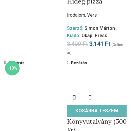
Hideg pizza
Irodalom
,
Vers
Szerző:
Simon Márton
Kiadó:
Okapi Press
3.490
Ft
3.141
Ft
(Online
ár)
Bezárás
Bezárás
-10%
KOSÁRBA TESZEM
Könyvutalvány (500
Ft)