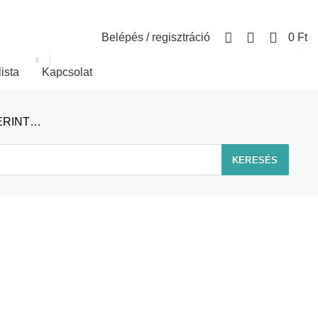
0
Belépés / regisztráció
0
Ft
lista
Kapcsolat
ERINT…
KERESÉS