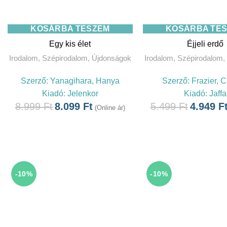
KOSÁRBA TESZEM
KOSÁRBA TE
Egy kis élet
Éjjeli erdő
Irodalom
,
Szépirodalom
,
Újdonságok
Irodalom
,
Szépirodalom
,
Szerző:
Yanagihara, Hanya
Szerző:
Frazier, 
Kiadó:
Jelenkor
Kiadó:
Jaffa
8.999
Ft
8.099
Ft
5.499
Ft
4.949
F
(Online ár)
-10%
-10%