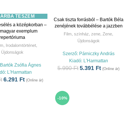
ÁRBA TESZEM
Csak tiszta forrásból – Bartók Béla
esélés a középkorban –
zenéjének továbbélése a jazzben
i magyar exemplum
Film, színház, zene
,
Zene
,
repertóriuma
Újdonságok
om
,
Irodalomtörténet
,
Újdonságok
Szerző:
Párniczky András
Kiadó:
L'Harmattan
Bartók Zsófia Ágnes
5.990
Ft
5.391
Ft
(Online ár)
dó:
L'Harmattan
t
6.291
Ft
(Online ár)
-10%