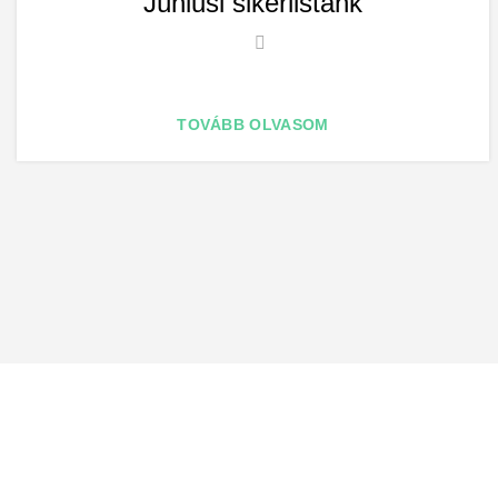
Júniusi sikerlistánk
TOVÁBB OLVASOM