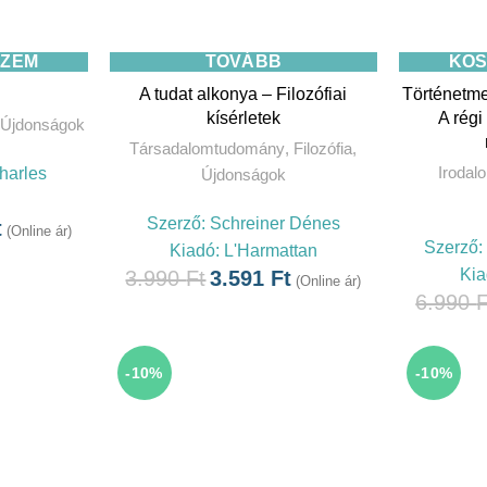
SZEM
TOVÁBB
KOS
A tudat alkonya – Filozófiai
Történetm
kísérletek
A rég
Újdonságok
Társadalomtudomány
,
Filozófia
,
Irodal
Charles
Újdonságok
Szerző:
Schreiner Dénes
t
(Online ár)
Szerző:
Kiadó:
L'Harmattan
Kia
3.990
Ft
3.591
Ft
(Online ár)
6.990
F
-10%
-10%