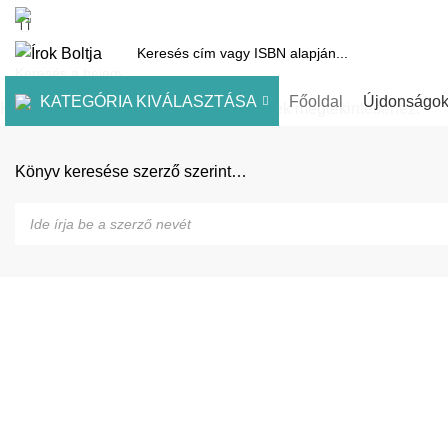
1061 Budapest, Andrássy út 45.
Pénztár
Kosár
Kínálatunk
Díjai
KATEGÓRIA KIVÁLASZTÁSA
Főoldal
Újdonságo
Kezdje el gépelni a keresett bejegyzések megtekintéséhez.
Könyv keresése szerző szerint…