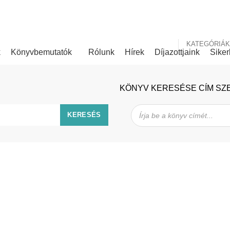
nk
Rólunk írták
KATEGÓRIÁK
k
Könyvbemutatók
Rólunk
Hírek
Díjazottjaink
Siker
KÖNYV KERESÉSE CÍM SZ
Products
search