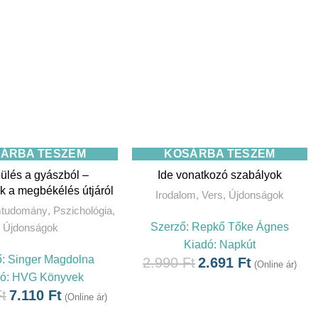
ÁRBA TESZEM
KOSÁRBA TESZEM
ülés a gyászból –
Ide vonatkozó szabályok
k a megbékélés útjáról
Irodalom
,
Vers
,
Újdonságok
mtudomány
,
Pszichológia
,
Szerző:
Repkő Tőke Ágnes
Újdonságok
Kiadó:
Napkút
ő:
Singer Magdolna
2.990
Ft
2.691
Ft
(Online ár)
dó:
HVG Könyvek
t
7.110
Ft
(Online ár)