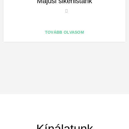
Májusi sikerlistánk
TOVÁBB OLVASOM
Kínálatunk