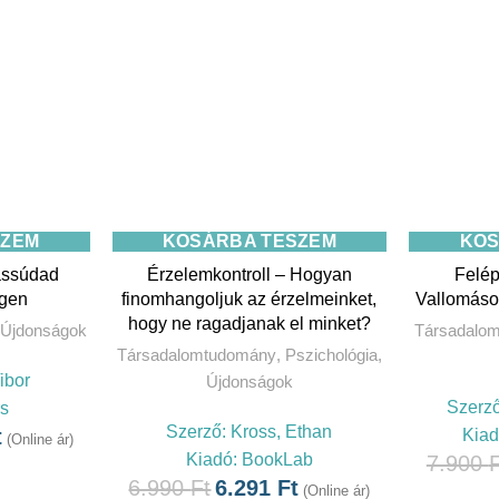
SZEM
KOSÁRBA TESZEM
KOS
assúdad
Érzelemkontroll – Hogyan
Felép
egen
finomhangoljuk az érzelmeinket,
Vallomáso
hogy ne ragadjanak el minket?
Újdonságok
Társadalo
Társadalomtudomány
,
Pszichológia
,
ibor
Újdonságok
Szerz
rs
Szerző:
Kross, Ethan
t
Kia
(Online ár)
Kiadó:
BookLab
7.900
F
6.990
Ft
6.291
Ft
(Online ár)