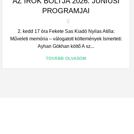
AZ ÍRÓK BOLTJA 2026. JÚNIUSI
PROGRAMJAI
2. kedd 17 óra Fekete Sas Kiadó Nyilas Atilla:
Műveleti memória – válogatott költemények Ismerteti:
Ayhan Gökhan költő A sz...
TOVÁBB OLVASOM