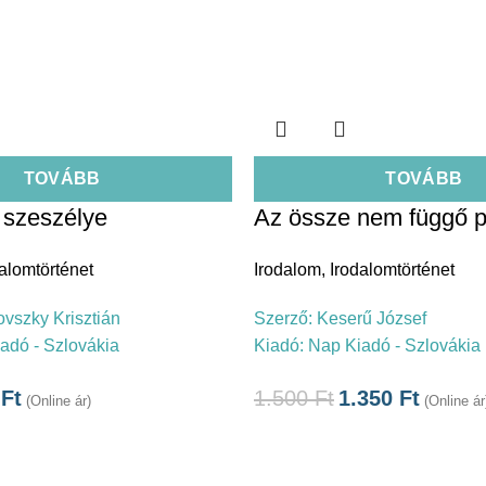
TOVÁBB
TOVÁBB
szeszélye
Az össze nem függő 
alomtörténet
Irodalom
,
Irodalomtörténet
vszky Krisztián
Szerző:
Keserű József
adó - Szlovákia
Kiadó:
Nap Kiadó - Szlovákia
1
Ft
1.500
Ft
1.350
Ft
(Online ár)
(Online ár