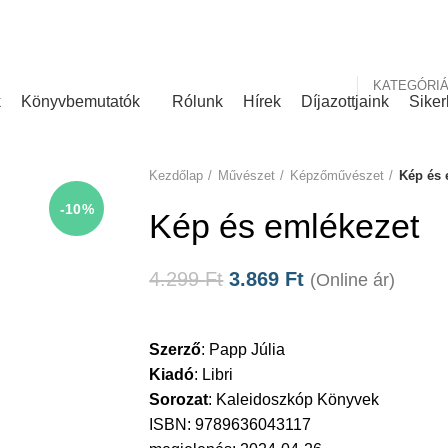
nk
Rólunk írták
KATEGÓRI
k
Könyvbemutatók
Rólunk
Hírek
Díjazottjaink
Siker
Kezdőlap
Művészet
Képzőművészet
Kép és 
-10%
Kép és emlékezet
4.299
Ft
3.869
Ft
(Online ár)
Szerző
:
Papp Júlia
Kiadó
:
Libri
Sorozat
:
Kaleidoszkóp Könyvek
ISBN: 9789636043117