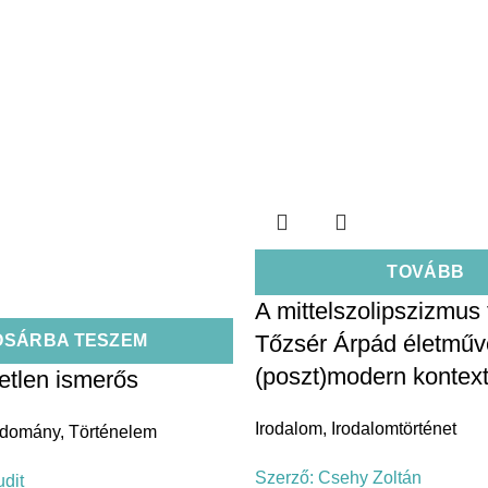
TOVÁBB
A mittelszolipszizmus 
Tőzsér Árpád életműv
OSÁRBA TESZEM
(poszt)modern kontex
etlen ismerős
Irodalom
,
Irodalomtörténet
udomány
,
Történelem
Szerző:
Csehy Zoltán
udit