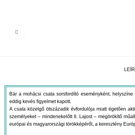
Click to enlarge
LEÍ
Bár a mohácsi csata sorsfordító eseményként, helyszíne 
eddig kevés figyelmet kapott.
A csata közelgő ötszázadik évfordulója miatt égetően ak
személyeket – mindenekelőtt II. Lajost – megörökítő műa
európai és magyarországi törökképéről, a keresztény Euró