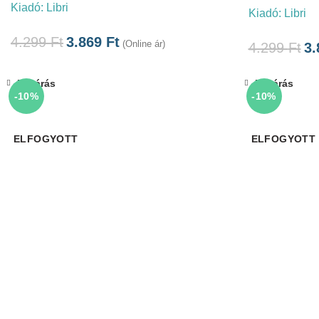
Kiadó:
Libri
Kiadó:
Libri
4.299
Ft
3.869
Ft
(Online ár)
4.299
Ft
3
Bezárás
Bezárás
-10%
-10%
ELFOGYOTT
ELFOGYOTT