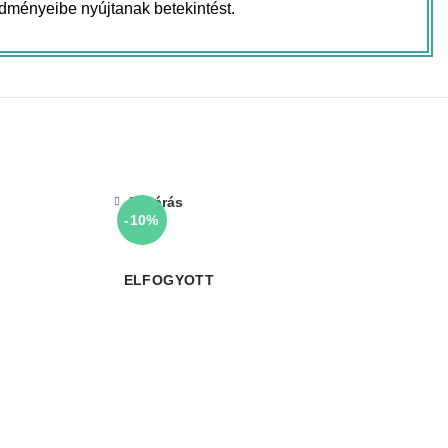
dményeibe nyújtanak betekintést.
Bezárás
-10%
ELFOGYOTT