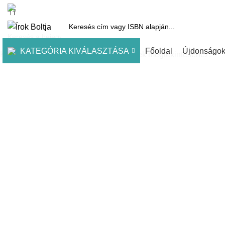
1061 Budapest, Andrássy út 45.
Pénztár
Kosár
Kínálatunk
Díjai
KATEGÓRIA KIVÁLASZTÁSA
Főoldal
Újdonságo
Kezdje el gépelni a keresett bejegyzések megtekintéséhez.