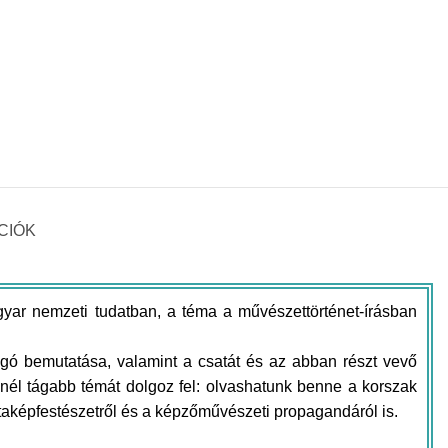
CIÓK
gyar nemzeti tudatban, a téma a művészettörténet-írásban
ogó bemutatása, valamint a csatát és az abban részt vevő
nél tágabb témát dolgoz fel: olvashatunk benne a korszak
taképfestészetről és a képzőművészeti propagandáról is.