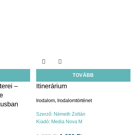
TOVÁBB
terei –
Itinerárium
e
Irodalom
,
Irodalomtörténet
tusban
Szerző:
Németh Zoltán
Kiadó:
Media Nova M