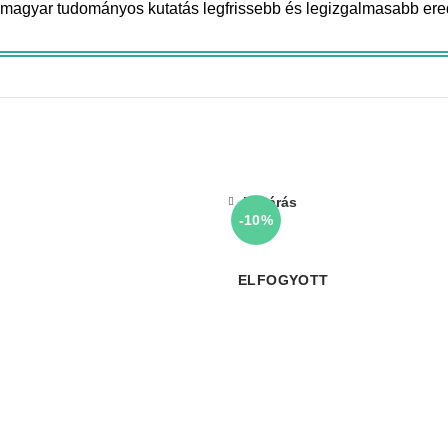
a magyar tudományos kutatás legfrissebb és legizgalmasabb ere
Bezárás
-10%
ELFOGYOTT