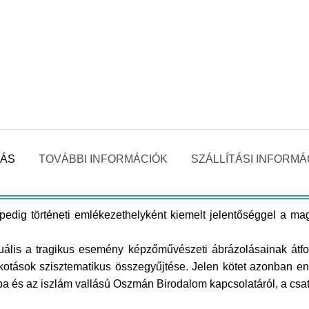
RÁS
TOVÁBBI INFORMÁCIÓK
SZÁLLÍTÁSI INFORMÁ
pedig történeti emlékezethelyként kiemelt jelentőséggel a ma
tuális a tragikus esemény képzőművészeti ábrázolásainak átf
lkotások szisztematikus összegyűjtése. Jelen kötet azonban en
pa és az iszlám vallású Oszmán Birodalom kapcsolatáról, a csa