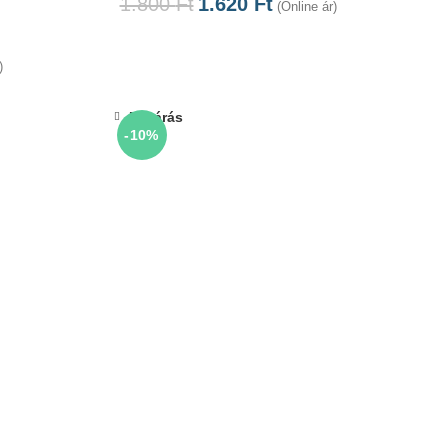
1.800
Ft
1.620
Ft
(Online ár)
)
Bezárás
-10%