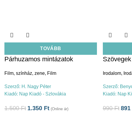
TOVÁBB
Párhuzamos mintázatok
Szövegek 
Film, színház, zene
,
Film
Irodalom
,
Irod
Szerző:
H. Nagy Péter
Szerző:
Benyo
Kiadó:
Nap Kiadó - Szlovákia
Kiadó:
Nap Ki
1.500
Ft
1.350
Ft
990
Ft
89
(Online ár)