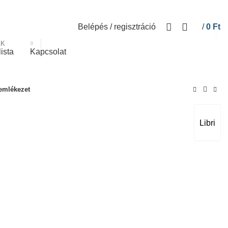
Belépés / regisztráció
/
0
Ft
ÁK
lista
Kapcsolat
emlékezet
Libri