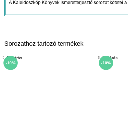
A Kaleidoszkóp Könyvek ismeretterjesztő sorozat kötetei 
Sorozathoz tartozó termékek
Bezárás
Bezárás
-10%
-10%