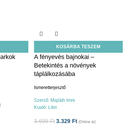
KOSÁRBA TESZEM
parkok
A fényevés bajnokai –
Betekintés a növények
táplálkozásába
Ismeretterjesztő
Szerző:
Majláth Imre
)
Kiadó:
Libri
3.699
Ft
3.329
Ft
(Online ár)