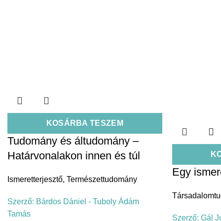
KOSÁRBA TESZEM
Tudomány és áltudomány –
Határvonalakon innen és túl
K
Egy ismer
Ismeretterjesztő
,
Természettudomány
Társadalomt
Szerző:
Bárdos Dániel - Tuboly Ádám
Tamás
Szerző:
Gál J