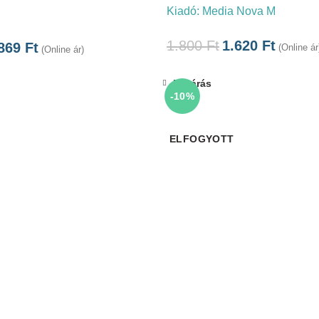
Kiadó:
Media Nova M
1.800
Ft
1.620
Ft
.869
Ft
(Online ár
(Online ár)
Bezárás
-10%
ELFOGYOTT