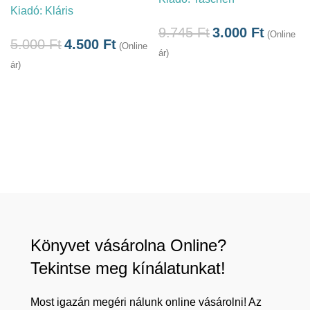
Kiadó:
Kláris
9.745
Ft
3.000
Ft
(Online
5.000
Ft
4.500
Ft
(Online
ár)
ár)
Könyvet vásárolna Online?
Tekintse meg kínálatunkat!
Most igazán megéri nálunk online vásárolni! Az