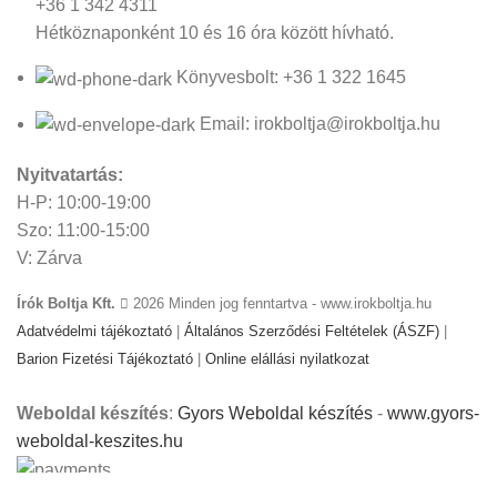
+36 1 342 4311
Hétköznaponként 10 és 16 óra között hívható.
Könyvesbolt: +36 1 322 1645
Email: irokboltja@irokboltja.hu
Nyitvatartás:
H-P: 10:00-19:00
Szo: 11:00-15:00
V: Zárva
Írók Boltja Kft.
2026 Minden jog fenntartva - www.irokboltja.hu
Adatvédelmi tájékoztató
|
Általános Szerződési Feltételek (ÁSZF)
|
Barion Fizetési Tájékoztató
|
Online elállási nyilatkozat
Weboldal készítés
:
Gyors Weboldal készítés
-
www.gyors-
weboldal-keszites.hu