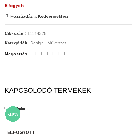
Elfogyott
Hozzáadás a Kedvencekhez
Cikkszám:
11144325
Kategóriák:
Design
,
Művészet
Megosztás
KAPCSOLÓDÓ TERMÉKEK
Bezárás
Bezárás
Bezárás
Bezárás
Bezárás
Bezárás
Bezárás
Bezárás
-10%
-69%
-10%
-10%
-10%
-10%
-10%
-10%
ELFOGYOTT
ELFOGYOTT