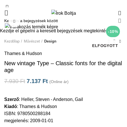
0
Click to enlarge
Kezdje el gépelni a keresett bejegyzések megtekintéséhez.
-10%
Kezdőlap
Művészet
Design
ELFOGYOTT
Thames & Hudson
New vintage Type – Classic fonts for the digital
age
7.930
Ft
7.137
Ft
(Online ár)
Szerző
:
Heller, Steven - Anderson, Gail
Kiadó
:
Thames & Hudson
ISBN: 9780500288184
megjelenés: 2009-01-01