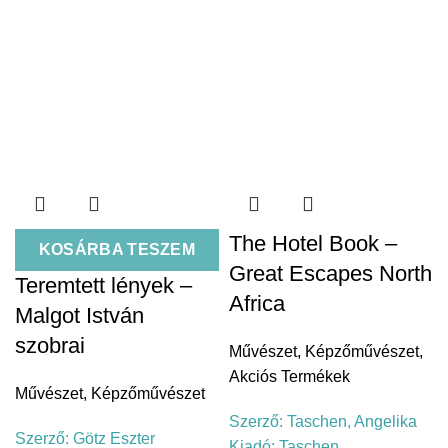
The Hotel Book –
KOSÁRBA TESZEM
Great Escapes North
Teremtett lények –
Africa
Malgot István
szobrai
Művészet
,
Képzőművészet
,
Akciós Termékek
Művészet
,
Képzőművészet
Szerző:
Taschen, Angelika
Szerző:
Götz Eszter
á
Kiadó:
Taschen