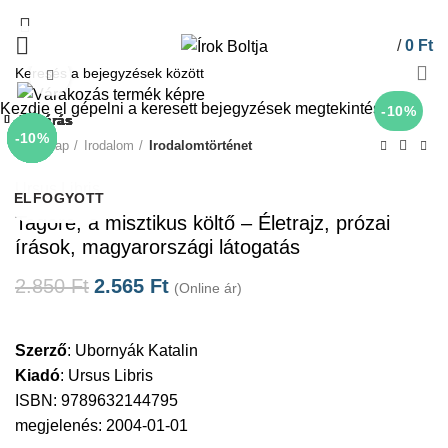
/
0
Ft
Click to enlarge
Kezdje el gépelni a keresett bejegyzések megtekintéséhez.
-10%
Bezárás
Bezárás
Bezárás
Bezárás
Bezárás
Bezárás
Bezárás
Bezárás
-10%
-10%
-10%
-10%
-10%
-10%
-10%
-10%
Kezdőlap
Irodalom
Irodalomtörténet
Ursus Libris
ELFOGYOTT
ELFOGYOTT
Tagore, a misztikus költő – Életrajz, prózai
írások, magyarországi látogatás
2.850
Ft
2.565
Ft
(Online ár)
Szerző
:
Ubornyák Katalin
Kiadó
:
Ursus Libris
ISBN: 9789632144795
megjelenés: 2004-01-01