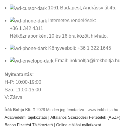
1061 Budapest, Andrássy út 45.
Internetes rendelések:
+36 1 342 4311
Hétköznaponként 10 és 16 óra között hívható.
Könyvesbolt: +36 1 322 1645
Email: irokboltja@irokboltja.hu
Nyitvatartás:
H-P: 10:00-19:00
Szo: 11:00-15:00
V: Zárva
Írók Boltja Kft.
2026 Minden jog fenntartva - www.irokboltja.hu
Adatvédelmi tájékoztató
|
Általános Szerződési Feltételek (ÁSZF)
|
Barion Fizetési Tájékoztató
|
Online elállási nyilatkozat