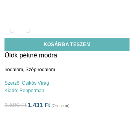
KOSÁRBA TESZEM
Ülök pékné módra
Irodalom
,
Szépirodalom
Szerző:
Csikós Virág
Kiadó:
Pepperman
1.590
Ft
1.431
Ft
(Online ár)