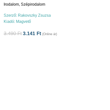
Irodalom
,
Szépirodalom
Szerző:
Rakovszky Zsuzsa
Kiadó:
Magvető
3.490
Ft
3.141
Ft
(Online ár)