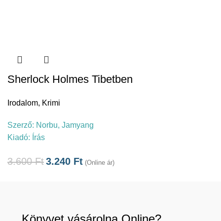
Sherlock Holmes Tibetben
Irodalom
,
Krimi
Szerző:
Norbu, Jamyang
Kiadó:
Írás
3.600
Ft
3.240
Ft
(Online ár)
Könyvet vásárolna Online?