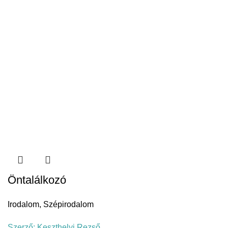
Öntalálkozó
Irodalom
,
Szépirodalom
Szerző:
Keszthelyi Rezső