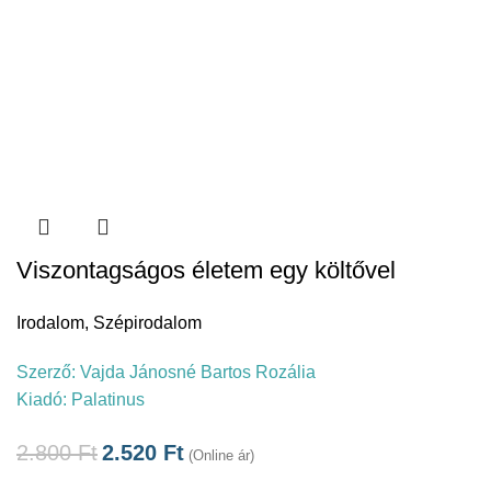
Viszontagságos életem egy költővel
Irodalom
,
Szépirodalom
Szerző:
Vajda Jánosné Bartos Rozália
Kiadó:
Palatinus
2.800
Ft
2.520
Ft
(Online ár)