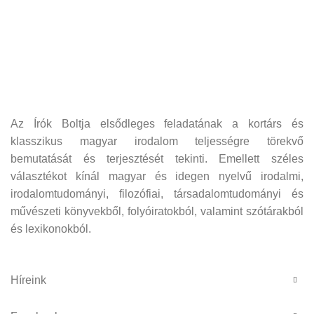
Az Írók Boltja elsődleges feladatának a kortárs és
klasszikus magyar irodalom teljességre törekvő
bemutatását és terjesztését tekinti. Emellett széles
választékot kínál magyar és idegen nyelvű irodalmi,
irodalomtudományi, filozófiai, társadalomtudományi és
művészeti könyvekből, folyóiratokból, valamint szótárakból
és lexikonokból.
Híreink