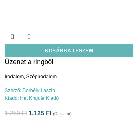
KOSÁRBA TESZEM
Üzenet a ringből
Irodalom
,
Szépirodalom
Szerző:
Borbély László
Kiadó:
Hét Krajcár Kiadó
1.250
Ft
1.125
Ft
(Online ár)