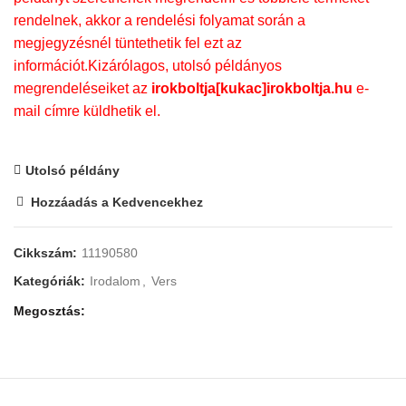
rendelnek, akkor a rendelési folyamat során a
megjegyzésnél tüntethetik fel ezt az
információt.Kizárólagos, utolsó példányos
megrendeléseiket az
irokboltja[kukac]irokboltja.hu
e-
mail címre küldhetik el.
Utolsó példány
Hozzáadás a Kedvencekhez
Cikkszám:
11190580
Kategóriák:
Irodalom
,
Vers
Megosztás