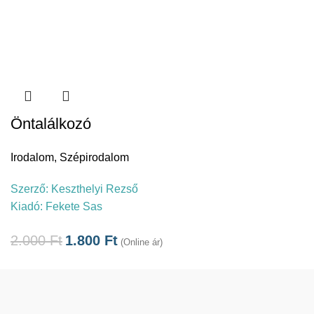
Öntalálkozó
Irodalom
,
Szépirodalom
Szerző:
Keszthelyi Rezső
Kiadó:
Fekete Sas
2.000
Ft
1.800
Ft
(Online ár)