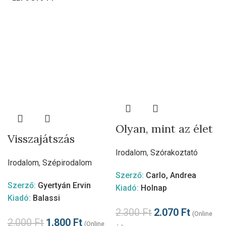
Olyan, mint az élet
Visszajátszás
Irodalom
,
Szórakoztató
Irodalom
,
Szépirodalom
Szerző:
Carlo, Andrea
Szerző:
Gyertyán Ervin
Kiadó:
Holnap
Kiadó:
Balassi
2.300
Ft
2.070
Ft
(Online
2.000
Ft
1.800
Ft
(Online