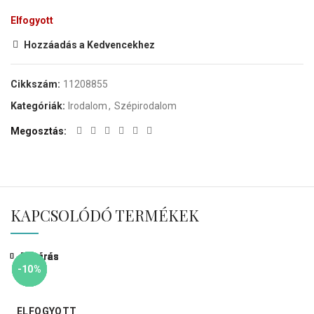
Elfogyott
Hozzáadás a Kedvencekhez
Cikkszám:
11208855
Kategóriák:
Irodalom
,
Szépirodalom
Megosztás
KAPCSOLÓDÓ TERMÉKEK
Bezárás
Bezárás
Bezárás
Bezárás
Bezárás
Bezárás
Bezárás
Bezárás
-10%
-10%
-50%
-10%
-58%
-85%
-10%
-10%
ELFOGYOTT