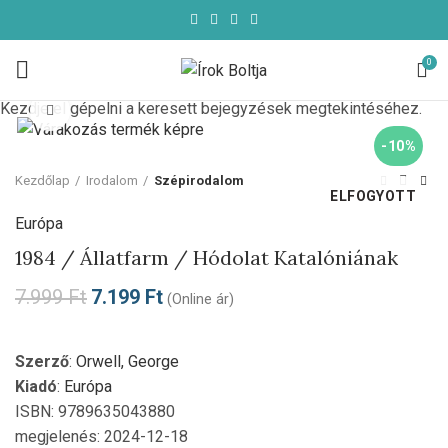
0
Kezdje el gépelni a keresett bejegyzések megtekintéséhez.
Click to enlarge
-10%
Kezdőlap
Irodalom
Szépirodalom
ELFOGYOTT
Európa
1984 / Állatfarm / Hódolat Katalóniának
7.999
Ft
7.199
Ft
(Online ár)
Szerző
:
Orwell, George
Kiadó
:
Európa
ISBN: 9789635043880
megjelenés: 2024-12-18