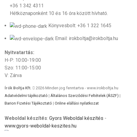
+36 1 342 4311
Hétköznaponként 10 és 16 óra között hívható.
Könyvesbolt: +36 1 322 1645
Email: irokboltja@irokboltja.hu
Nyitvatartás:
H-P: 10:00-19:00
Szo: 11:00-15:00
V: Zárva
Írók Boltja Kft.
2026 Minden jog fenntartva - www.irokboltja.hu
Adatvédelmi tájékoztató
|
Általános Szerződési Feltételek (ÁSZF)
|
Barion Fizetési Tájékoztató
|
Online elállási nyilatkozat
Weboldal készítés
:
Gyors Weboldal készítés
-
www.gyors-weboldal-keszites.hu