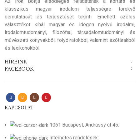
Az Írók Boltja elsődleges feladatának a kortárs és
klasszikus magyar irodalom teljességre törekvő
bemutatását és terjesztését tekinti. Emellett széles
választékot kínál magyar és idegen nyelvű irodalmi,
irodalomtudományi, filozófiai, társadalomtudományi és
művészeti könyvekből, folyóiratokból, valamint szótárakból
és lexikonokból.
HÍREINK
FACEBOOK
KAPCSOLAT
1061 Budapest, Andrássy út 45.
Internetes rendelések: