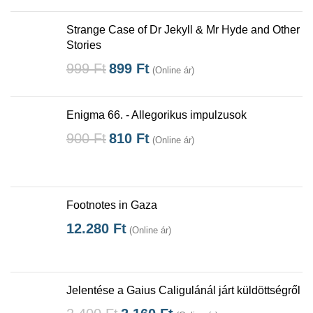
Strange Case of Dr Jekyll & Mr Hyde and Other
Stories
999
Ft
899
Ft
(Online ár)
Enigma 66. - Allegorikus impulzusok
900
Ft
810
Ft
(Online ár)
Footnotes in Gaza
12.280
Ft
(Online ár)
Jelentése a Gaius Caligulánál járt küldöttségről