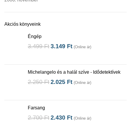
Akciós könyveink
Éngép
3.499
Ft
3.149
Ft
(Online ár)
Michelangelo és a halál szíve - Idődetektívek
2.250
Ft
2.025
Ft
(Online ár)
Farsang
2.700
Ft
2.430
Ft
(Online ár)