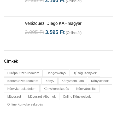
2.400
Ft
2.160
Ft
(Online ár)
Velázquez, Diego KA - magyar
3.995
Ft
3.595
Ft
(Online ár)
Címkék
Európai Szépirodalom
Hangoskönyv
Ifjúsági Könyvek
Kortárs Szépirodalom
Könyv
Könyvbemutató
Könyvesbolt
Könyvkereskedelem
Könyvkereskedés
Könyvárusítás
Művészet
Művészeti Albumok
Online Könyvesbolt
Online Könyvkereskedés