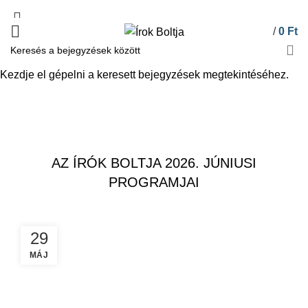
/
0
Ft
Kezdje el gépelni a keresett bejegyzések megtekintéséhez.
Hírek
FŐOLDAL
HÍREK
,
HÍREK
KÖNYVBEMUTATÓK
AZ ÍRÓK BOLTJA 2026. JÚNIUSI
PROGRAMJAI
29
MÁJ