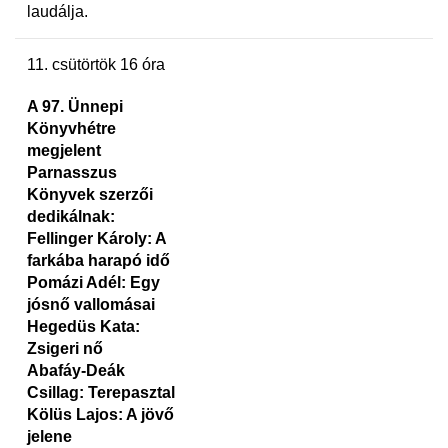
laudálja.
11. csütörtök 16 óra
A 97. Ünnepi
Könyvhétre
megjelent
Parnasszus
Könyvek szerzői
dedikálnak:
Fellinger Károly: A
farkába harapó idő
Pomázi Adél: Egy
jósnő vallomásai
Hegedüs Kata:
Zsigeri nő
Abafáy-Deák
Csillag: Terepasztal
Kölüs Lajos: A jövő
jelene