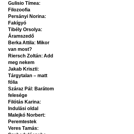
Gulisio Tímea:
Filozoofia
Persányi Norina:
Fakígyó
Tibély Orsolya:
Áramszedő
Berka Attila: Mikor
van most?
Riersch Zoltán: Add
meg nekem
Jakab Kriszti:
Tárgytalan – matt
fólia
Száraz Pál: Barátom
felesége
Filótás Karina:
Indulási oldal
Malejkó Norbert:
Peremtestek
Veres Tamás: