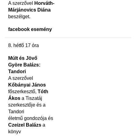
A szerzővel
Horváth-
Márjánovics Diána
beszélget.
facebook esemény
8. hétfő 17 óra
Múlt és Jövő
Györe Balázs:
Tandori
A szerzővel
Kőbányai János
főszerkesztő,
Tóth
Ákos
a Tiszatáj
szerkesztője és a
Tandori
életmű gondozója és
Czeizel Balázs
a
könyv