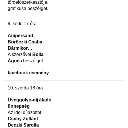
tördelőszerkesztője,
grafikusa beszélget.
9. kedd 17 óra
Ampersand
Böröczki Csaba:
Bármikor…
A szerzővel
Bolla
Ágnes
beszélget.
facebook esemény
10. szerda 18 óra
Üveggolyó-díj átadó
ünnepség
Az idei díjazottat
Csehy Zoltánt
Deczki Sarolta