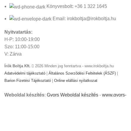
Könyvesbolt: +36 1 322 1645
Email: irokboltja@irokboltja.hu
Nyitvatartás:
H-P: 10:00-19:00
Szo: 11:00-15:00
V: Zárva
Írók Boltja Kft.
2026 Minden jog fenntartva - www.irokboltja.hu
Adatvédelmi tájékoztató
|
Általános Szerződési Feltételek (ÁSZF)
|
Barion Fizetési Tájékoztató
|
Online elállási nyilatkozat
Weboldal készítés
:
Gyors Weboldal készítés
-
www.gyors-
weboldal-keszites.hu
Cookie-kat használunk, hogy javítsuk az élményt
weboldalunkon. A weboldal böngészésével Ön hozzájárul a