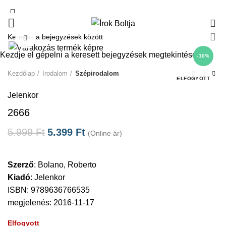
0
Click to enlarge
Kezdje el gépelni a keresett bejegyzések megtekintéséhez.
-10%
Kezdőlap
Irodalom
Szépirodalom
ELFOGYOTT
Jelenkor
2666
5.999
Ft
5.399
Ft
(Online ár)
Szerző
:
Bolano, Roberto
Kiadó
:
Jelenkor
ISBN: 9789636766535
megjelenés: 2016-11-17
Elfogyott