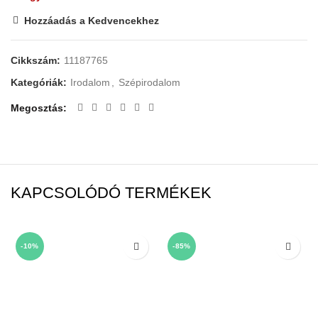
Hozzáadás a Kedvencekhez
Cikkszám:
11187765
Kategóriák:
Irodalom
,
Szépirodalom
Megosztás
KAPCSOLÓDÓ TERMÉKEK
-10%
-85%