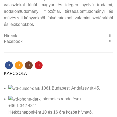
választékot kínál magyar és idegen nyelvű irodalmi,
irodalomtudományi, filozófiai, társadalomtudományi és
művészeti könyvekből, folyóiratokból, valamint szótárakból
és lexikonokból.
Híreink
Facebook
KAPCSOLAT
1061 Budapest, Andrássy út 45.
Internetes rendelések:
+36 1 342 4311
Hétköznaponként 10 és 16 óra között hívható.