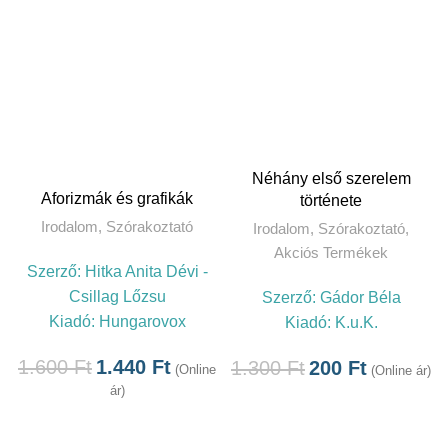
Néhány első szerelem
Aforizmák és grafikák
története
Irodalom
,
Szórakoztató
Irodalom
,
Szórakoztató
,
Akciós Termékek
Szerző:
Hitka Anita Dévi -
Csillag Lőzsu
Szerző:
Gádor Béla
Kiadó:
Hungarovox
Kiadó:
K.u.K.
1.600
Ft
1.440
Ft
1.300
Ft
200
Ft
(Online
(Online ár)
ár)