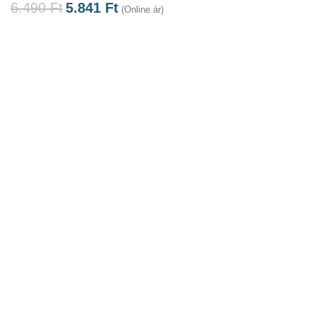
6.490
Ft
5.841
Ft
(Online ár)