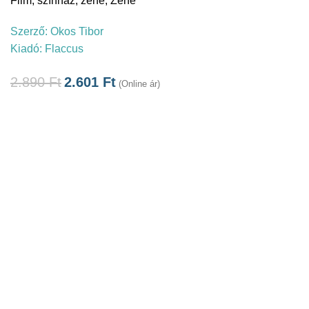
Film, színház, zene
,
Zene
Szerző:
Okos Tibor
Kiadó:
Flaccus
2.890
Ft
2.601
Ft
(Online ár)