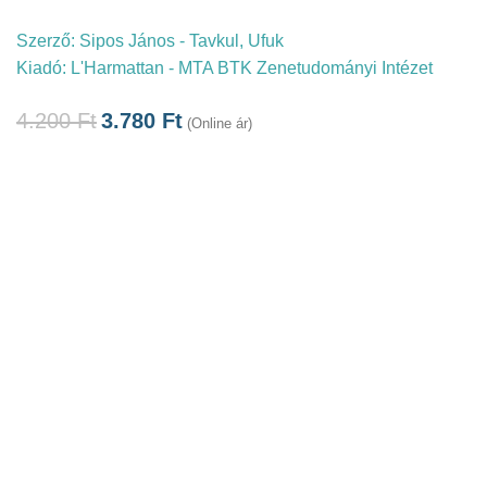
Szerző:
Sipos János - Tavkul, Ufuk
Kiadó:
L'Harmattan - MTA BTK Zenetudományi Intézet
4.200
Ft
3.780
Ft
(Online ár)