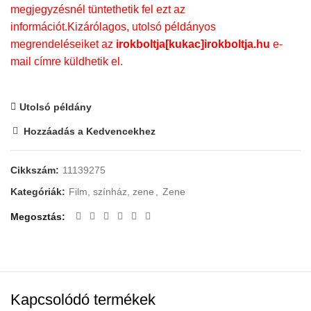
megjegyzésnél tüntethetik fel ezt az
információt.Kizárólagos, utolsó példányos
megrendeléseiket az
irokboltja[kukac]irokboltja.hu
e-
mail címre küldhetik el.
Utolsó példány
Hozzáadás a Kedvencekhez
Cikkszám:
11139275
Kategóriák:
Film, színház, zene
,
Zene
Megosztás
Kapcsolódó termékek