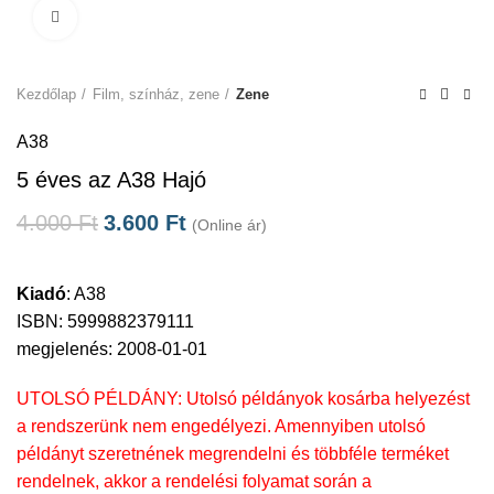
Click to enlarge
Kezdőlap
Film, színház, zene
Zene
A38
5 éves az A38 Hajó
4.000
Ft
3.600
Ft
(Online ár)
Kiadó
:
A38
ISBN: 5999882379111
megjelenés: 2008-01-01
UTOLSÓ PÉLDÁNY: Utolsó példányok kosárba helyezést
a rendszerünk nem engedélyezi. Amennyiben utolsó
példányt szeretnének megrendelni és többféle terméket
rendelnek, akkor a rendelési folyamat során a