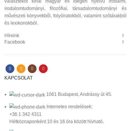
választékot kínál magyar és idegen nyelvű irodalmi,
irodalomtudományi, filozófiai, társadalomtudományi és
művészeti könyvekből, folyóiratokból, valamint szótárakból
és lexikonokból.
Híreink
Facebook
KAPCSOLAT
1061 Budapest, Andrássy út 45.
Internetes rendelések:
+36 1 342 4311
Hétköznaponként 10 és 16 óra között hívható.