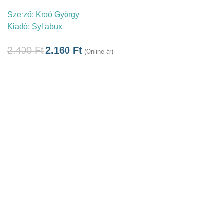
Szerző:
Kroó György
Kiadó:
Syllabux
2.400
Ft
2.160
Ft
(Online ár)