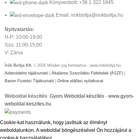
Könyvesbolt: +36 1 322 1645
Email: irokboltja@irokboltja.hu
Nyitvatartás:
H-P: 10:00-19:00
Szo: 11:00-15:00
V: Zárva
Írók Boltja Kft.
2026 Minden jog fenntartva - www.irokboltja.hu
Adatvédelmi tájékoztató
|
Általános Szerződési Feltételek (ÁSZF)
|
Barion Fizetési Tájékoztató
|
Online elállási nyilatkozat
Weboldal készítés
:
Gyors Weboldal készítés
-
www.gyors-
weboldal-keszites.hu
Cookie-kat használunk, hogy javítsuk az élményt
weboldalunkon. A weboldal böngészésével Ön hozzájárul a
cookie-k használatához.