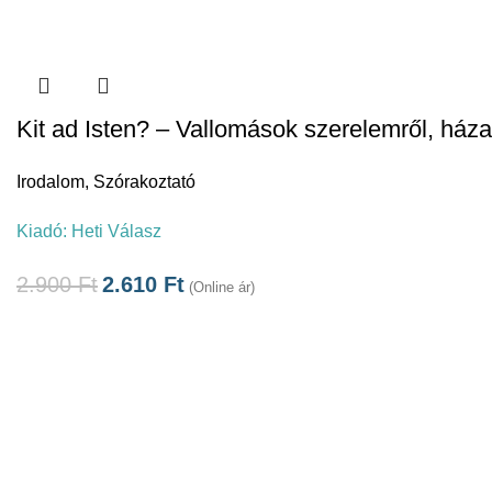
Kit ad Isten? – Vallomások szerelemről, ház
Irodalom
,
Szórakoztató
Kiadó:
Heti Válasz
2.900
Ft
2.610
Ft
(Online ár)