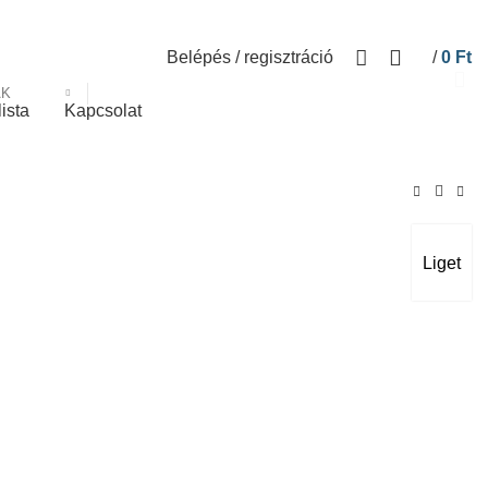
Belépés / regisztráció
/
0
Ft
ÁK
lista
Kapcsolat
Liget