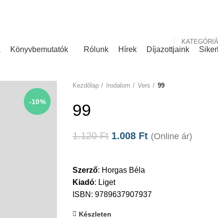
nk
Rólunk írták
KATEGÓRI
k
Könyvbemutatók
Rólunk
Hírek
Díjazottjaink
Siker
Kezdőlap
Irodalom
Vers
99
-10%
99
1.120
Ft
1.008
Ft
(Online ár)
Szerző
:
Horgas Béla
Kiadó
:
Liget
ISBN: 9789637907937
Készleten