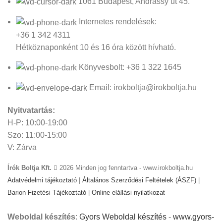
1061 Budapest, Andrássy út 45.
Internetes rendelések:
+36 1 342 4311
Hétköznaponként 10 és 16 óra között hívható.
Könyvesbolt: +36 1 322 1645
Email: irokboltja@irokboltja.hu
Nyitvatartás:
H-P: 10:00-19:00
Szo: 11:00-15:00
V: Zárva
Írók Boltja Kft.
2026 Minden jog fenntartva - www.irokboltja.hu
Adatvédelmi tájékoztató
|
Általános Szerződési Feltételek (ÁSZF)
|
Barion Fizetési Tájékoztató
|
Online elállási nyilatkozat
Weboldal készítés
:
Gyors Weboldal készítés
-
www.gyors-