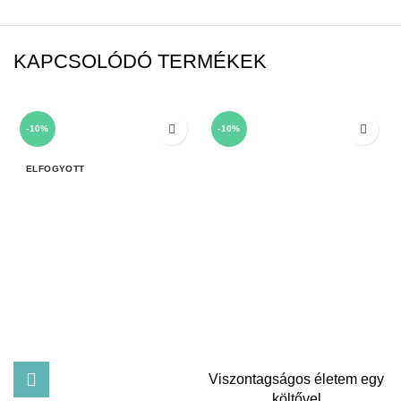
KAPCSOLÓDÓ TERMÉKEK
-10%
-10%
ELFOGYOTT
Viszontagságos életem egy
költővel