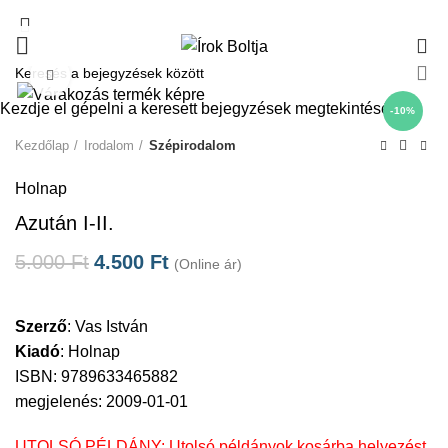
0
Click to enlarge
Kezdje el gépelni a keresett bejegyzések megtekintéséhez.
-10%
Kezdőlap
Irodalom
Szépirodalom
Holnap
Azután I-II.
5.000
Ft
4.500
Ft
(Online ár)
Szerző
:
Vas István
Kiadó
:
Holnap
ISBN: 9789633465882
megjelenés: 2009-01-01
UTOLSÓ PÉLDÁNY: Utolsó példányok kosárba helyezést