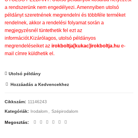
a rendszerünk nem engedélyezi. Amennyiben utolsó
példányt szeretnének megrendelni és többféle terméket
rendelnek, akkor a rendelési folyamat során a
megjegyzésnél tüntethetik fel ezt az
információt.Kizárólagos, utolsó példányos
megrendeléseiket az
irokboltja[kukac]irokboltja.hu
e-
mail címre küldhetik el.
Utolsó példány
Hozzáadás a Kedvencekhez
Cikkszám:
11146243
Kategóriák:
Irodalom
,
Szépirodalom
Megosztás