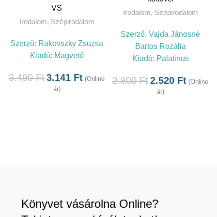
VS
Irodalom
,
Szépirodalom
Irodalom
,
Szépirodalom
Szerző:
Vajda Jánosné
Szerző:
Rakovszky Zsuzsa
Bartos Rozália
Kiadó:
Magvető
Kiadó:
Palatinus
3.490
Ft
3.141
Ft
(Online
2.800
Ft
2.520
Ft
(Online
ár)
ár)
Könyvet vásárolna Online?