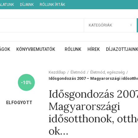
ÁLATUNK
DÍJAINK
RÓLUNK ÍRTÁK
KATEGÓRIÁK
ÁGOK
KÖNYVBEMUTATÓK
RÓLUNK
HÍREK
DÍJAZOTTJAIN
Kezdőlap
Életmód
Életmód, egészség
Idősgondozás 2007 – Magyarországi idősottho
-10%
Idősgondozás 200
Magyarországi
ELFOGYOTT
idősotthonok, otth
ok…