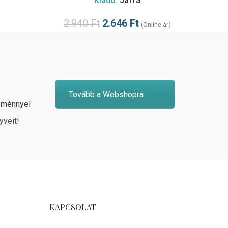
Kiadó:
Jaffa
2.940
Ft
2.646
Ft
(Online ár)
Tovább a Webshopra
zménnyel
yveit!
KAPCSOLAT