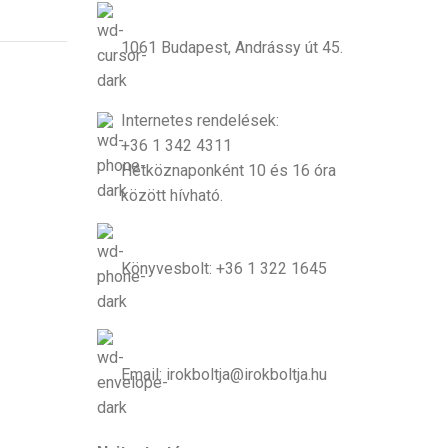
1061 Budapest, Andrássy út 45.
Internetes rendelések:
+36 1 342 4311
Hétköznaponként 10 és 16 óra
között hívható.
Könyvesbolt: +36 1 322 1645
Email: irokboltja@irokboltja.hu