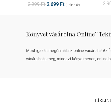
2.9
2.999
Ft
2.699
Ft
(Online ár)
Könyvet vásárolna Online? Teki
Most igazán megéri nálunk online vásárolni! Az Í
vásárolhatja meg, mindezt kényelmesen, online b
HÍREIN