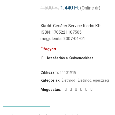
1.600
Ft
1.440
Ft
(Online ár)
Kiadó
:
Geriáter Service Kiadói Kft.
ISBN: 1705221107505
megjelenés: 2007-01-01
Elfogyott
Hozzáadás a Kedvencekhez
Cikkszám:
11131918
Kategóriák:
Életmód
,
Életmód, egészség
Megosztás