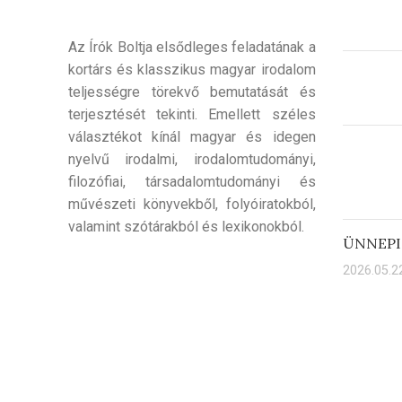
Az Írók Boltja elsődleges feladatának a
kortárs és klasszikus magyar irodalom
teljességre törekvő bemutatását és
terjesztését tekinti. Emellett széles
választékot kínál magyar és idegen
nyelvű irodalmi, irodalomtudományi,
filozófiai, társadalomtudományi és
művészeti könyvekből, folyóiratokból,
valamint szótárakból és lexikonokból.
ÜNNEPI
2026.05.22