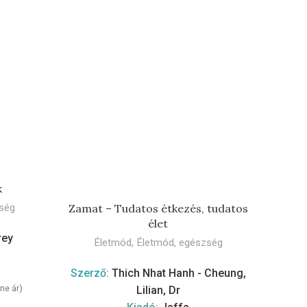
k
TOVÁBB
Zamat – Tudatos étkezés, tudatos
Ú
ség
élet
É
rey
Életmód
,
Életmód, egészség
S
Szerző:
Thich Nhat Hanh - Cheung,
ine ár)
Lilian, Dr
2