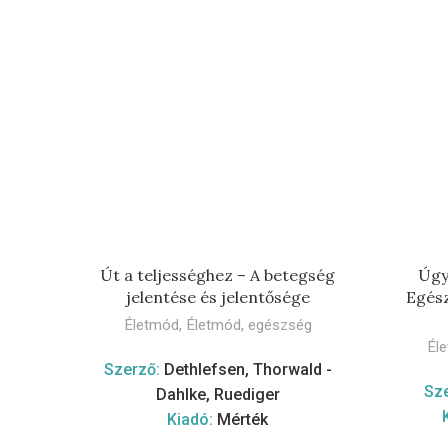
TOVÁBB
Út a teljességhez – A betegség
Úgy 
jelentése és jelentősége
Egész
Életmód
,
Életmód, egészség
Él
Szerző:
Dethlefsen, Thorwald -
Sz
Dahlke, Ruediger
Kiadó:
Mérték