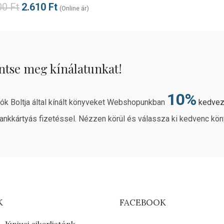
00
Ft
2.610
Ft
(Online ár)
ntse meg kínálatunkat!
10%
rók Boltja által kínált könyveket Webshopunkban
kedve
ankkártyás fizetéssel. Nézzen körül és válassza ki kedvenc kön
K
FACEBOOK
Júniusi sikerlistánk