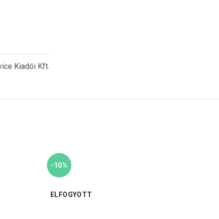
vice Kiadói Kft.
-10%
-10%
ELFOGYOTT
ELFO