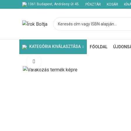
1061 Budapest, Andrássy út 45.
PÉNZTÁR
KOSÁR
KÍN
KATEGÓRIA KIVÁLASZTÁSA
FŐOLDAL
ÚJDONS
Click to enlarge