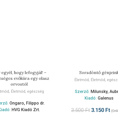
TOVÁBB
TOVÁBB
egyél, hogy lefogyjál! –
Sorsdöntő génjein
séges evőkúra egy olasz
Életmód
,
Életmód, egész
orvostól
etmód
,
Életmód, egészség
Szerző:
Milunsky, Aub
Kiadó:
Galenus
erző:
Ongaro, Filippo dr.
3.500
Ft
3.150
Ft
Kiadó:
HVG Kiadó Zrt.
(Onl