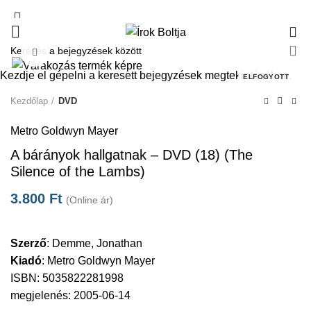
0
Click to enlarge
Kezdje el gépelni a keresett bejegyzések megtekintéséhez.
ELFOGYOTT
Kezdőlap
DVD
Metro Goldwyn Mayer
A bárányok hallgatnak – DVD (18) (The
Silence of the Lambs)
3.800
Ft
(Online ár)
Szerző
:
Demme, Jonathan
Kiadó
:
Metro Goldwyn Mayer
ISBN: 5035822281998
megjelenés: 2005-06-14