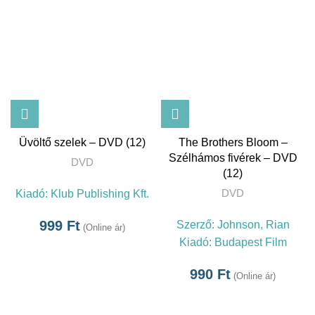
Üvöltő szelek – DVD (12)
The Brothers Bloom –
Szélhámos fivérek – DVD
DVD
(12)
DVD
Kiadó:
Klub Publishing Kft.
999
Ft
Szerző:
Johnson, Rian
(Online ár)
Kiadó:
Budapest Film
990
Ft
(Online ár)