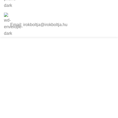
Email: irokboltja@irokboltja.hu
Nyitvatartás:
Cookie-kat használunk, hogy javítsuk az élményt
H-P: 10:00-19:00
weboldalunkon. A weboldal böngészésével Ön
Szo: 11:00-15:00
hozzájárul a cookie-k használatához.
V: Zárva
TOVÁBBI INFORMÁCIÓK
ELFOGADOM
Írók Boltja Kft.
2026 Minden jog fenntartva - www.irokboltja.hu
Adatvédelmi tájékoztató
|
Általános Szerződési Feltételek (ÁSZF)
|
Barion Fizetési Tájékoztató
|
Online elállási nyilatkozat
Weboldal készítés
:
Gyors Weboldal készítés
-
www.gyors-
weboldal-keszites.hu