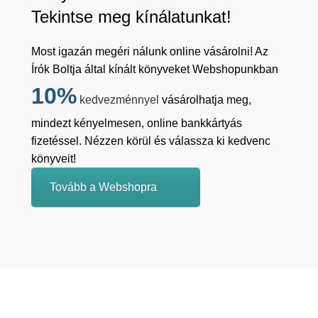
Tekintse meg kínálatunkat!
Most igazán megéri nálunk online vásárolni! Az
Írók Boltja által kínált könyveket Webshopunkban
10%
kedvezménnyel
vásárolhatja meg,
mindezt kényelmesen, online bankkártyás
fizetéssel. Nézzen körül és válassza ki kedvenc
könyveit!
Tovább a Webshopra