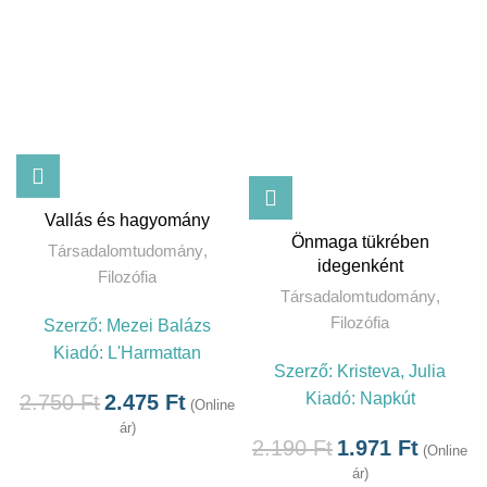
Vallás és hagyomány
Önmaga tükrében
Társadalomtudomány
,
idegenként
Filozófia
Társadalomtudomány
,
Filozófia
Szerző:
Mezei Balázs
Kiadó:
L'Harmattan
Szerző:
Kristeva, Julia
Kiadó:
Napkút
2.750
Ft
2.475
Ft
(Online
ár)
2.190
Ft
1.971
Ft
(Online
ár)