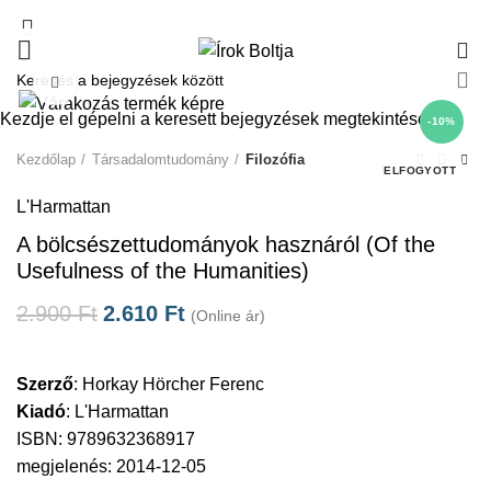
0
Click to enlarge
Kezdje el gépelni a keresett bejegyzések megtekintéséhez.
-10%
Kezdőlap
Társadalomtudomány
Filozófia
ELFOGYOTT
L'Harmattan
A bölcsészettudományok hasznáról (Of the
Usefulness of the Humanities)
2.900
Ft
2.610
Ft
(Online ár)
Szerző
:
Horkay Hörcher Ferenc
Kiadó
:
L'Harmattan
ISBN: 9789632368917
megjelenés: 2014-12-05