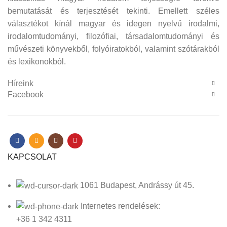
bemutatását és terjesztését tekinti. Emellett széles
választékot kínál magyar és idegen nyelvű irodalmi,
irodalomtudományi, filozófiai, társadalomtudományi és
művészeti könyvekből, folyóiratokból, valamint szótárakból
és lexikonokból.
Híreink
Facebook
KAPCSOLAT
1061 Budapest, Andrássy út 45.
Internetes rendelések:
+36 1 342 4311