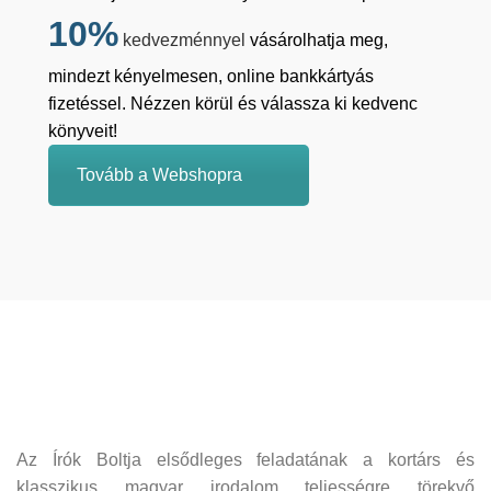
10%
kedvezménnyel
vásárolhatja meg,
mindezt kényelmesen, online bankkártyás
fizetéssel. Nézzen körül és válassza ki kedvenc
könyveit!
Tovább a Webshopra
Az Írók Boltja elsődleges feladatának a kortárs és
klasszikus magyar irodalom teljességre törekvő