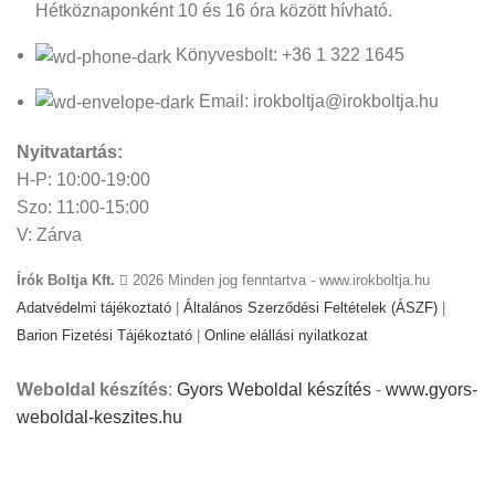
Hétköznaponként 10 és 16 óra között hívható.
Könyvesbolt: +36 1 322 1645
Email: irokboltja@irokboltja.hu
Nyitvatartás:
H-P: 10:00-19:00
Szo: 11:00-15:00
V: Zárva
Írók Boltja Kft.
2026 Minden jog fenntartva - www.irokboltja.hu
Adatvédelmi tájékoztató
|
Általános Szerződési Feltételek (ÁSZF)
|
Barion Fizetési Tájékoztató
|
Online elállási nyilatkozat
Weboldal készítés
:
Gyors Weboldal készítés
-
www.gyors-
weboldal-keszites.hu
Cookie-kat használunk, hogy javítsuk az élményt