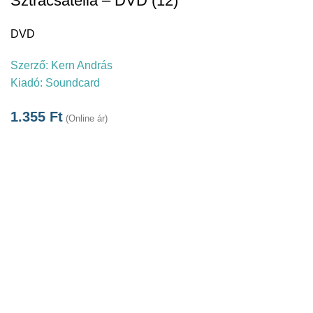
Sztracsatella – DVD (12)
DVD
Szerző:
Kern András
Kiadó:
Soundcard
1.355
Ft
(Online ár)