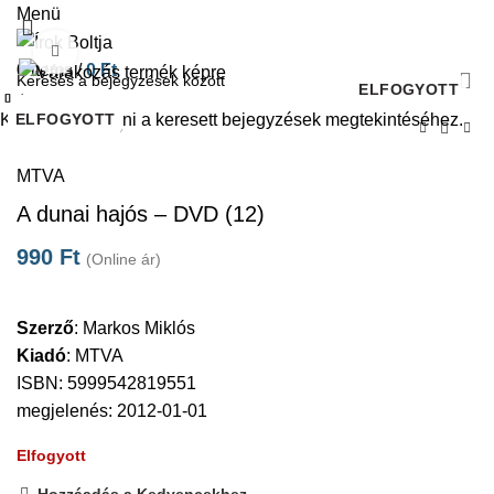
Menü
Click to enlarge
0
items
/
0
Ft
ELFOGYOTT
Bezárás
Bezárás
Bezárás
Bezárás
Bezárás
Bezárás
Bezárás
Bezárás
Kezdje el gépelni a keresett bejegyzések megtekintéséhez.
ELFOGYOTT
ELFOGYOTT
ELFOGYOTT
ELFOGYOTT
ELFOGYOTT
ELFOGYOTT
ELFOGYOTT
Kezdőlap
DVD
MTVA
A dunai hajós – DVD (12)
990
Ft
(Online ár)
Szerző
:
Markos Miklós
Kiadó
:
MTVA
ISBN: 5999542819551
megjelenés: 2012-01-01
Elfogyott
Hozzáadás a Kedvencekhez