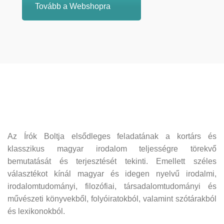
Tovább a Webshopra
Az Írók Boltja elsődleges feladatának a kortárs és
klasszikus magyar irodalom teljességre törekvő
bemutatását és terjesztését tekinti. Emellett széles
választékot kínál magyar és idegen nyelvű irodalmi,
irodalomtudományi, filozófiai, társadalomtudományi és
művészeti könyvekből, folyóiratokból, valamint szótárakból
és lexikonokból.