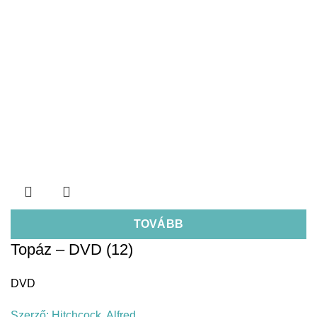
TOVÁBB
Topáz – DVD (12)
DVD
Szerző:
Hitchcock, Alfred