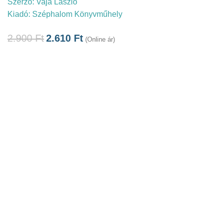
Szerző:
Vaja László
Kiadó:
Széphalom Könyvműhely
2.900
Ft
2.610
Ft
(Online ár)