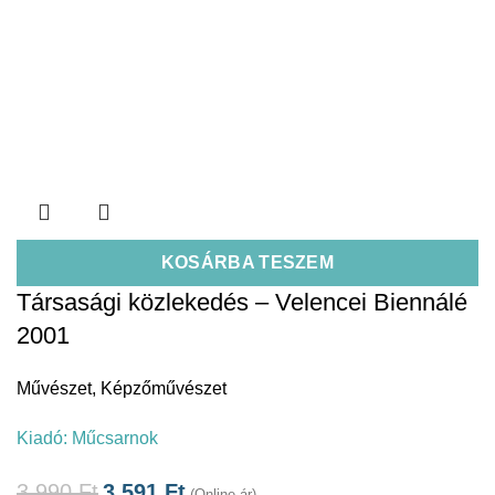
KOSÁRBA TESZEM
Társasági közlekedés – Velencei Biennálé
2001
Művészet
,
Képzőművészet
Kiadó:
Műcsarnok
3.990
Ft
3.591
Ft
(Online ár)