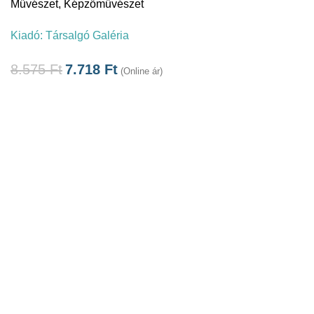
Művészet
,
Képzőművészet
Kiadó:
Társalgó Galéria
8.575
Ft
7.718
Ft
(Online ár)