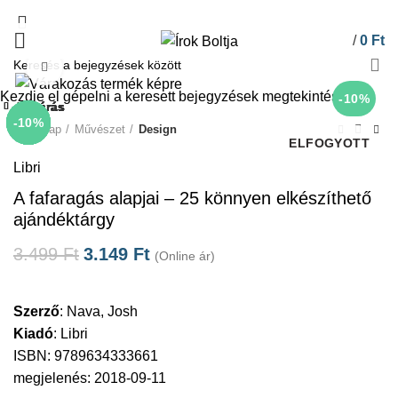
/
0
Ft
Click to enlarge
Kezdje el gépelni a keresett bejegyzések megtekintéséhez.
-10%
Bezárás
Bezárás
Bezárás
Bezárás
Bezárás
Bezárás
Bezárás
Bezárás
-10%
-10%
-10%
-10%
-10%
-10%
-55%
-10%
Kezdőlap
Művészet
Design
ELFOGYOTT
Libri
A fafaragás alapjai – 25 könnyen elkészíthető
ajándéktárgy
3.499
Ft
3.149
Ft
(Online ár)
Szerző
:
Nava, Josh
Kiadó
:
Libri
ISBN: 9789634333661
megjelenés: 2018-09-11