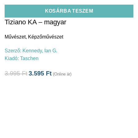
KOSÁRBA TESZEM
Tiziano KA – magyar
Művészet
,
Képzőművészet
Szerző:
Kennedy, Ian G.
Kiadó:
Taschen
3.995
Ft
3.595
Ft
(Online ár)