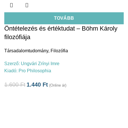
TOVÁBB
Öntételezés és értéktudat – Böhm Károly
filozófiája
Társadalomtudomány
,
Filozófia
Szerző:
Ungvári Zrínyi Imre
Kiadó:
Pro Philosophia
1.600
Ft
1.440
Ft
(Online ár)