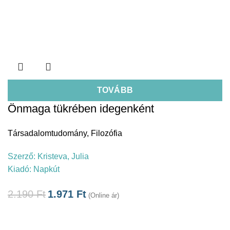
TOVÁBB
Önmaga tükrében idegenként
Társadalomtudomány
,
Filozófia
Szerző:
Kristeva, Julia
Kiadó:
Napkút
2.190
Ft
1.971
Ft
(Online ár)