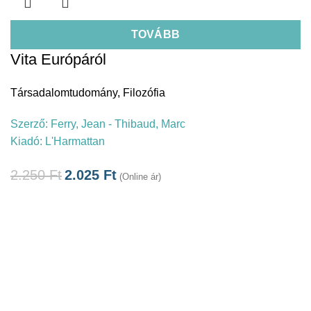
TOVÁBB
Vita Európáról
Társadalomtudomány
,
Filozófia
Szerző:
Ferry, Jean - Thibaud, Marc
Kiadó:
L'Harmattan
2.250
Ft
2.025
Ft
(Online ár)