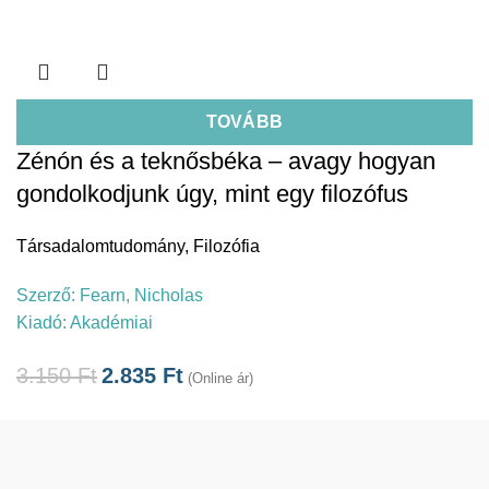
TOVÁBB
Zénón és a teknősbéka – avagy hogyan
gondolkodjunk úgy, mint egy filozófus
Társadalomtudomány
,
Filozófia
Szerző:
Fearn, Nicholas
Kiadó:
Akadémiai
3.150
Ft
2.835
Ft
(Online ár)