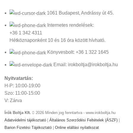
1061 Budapest, Andrássy út 45.
Internetes rendelések:
+36 1 342 4311
Hétköznaponként 10 és 16 óra között hívható.
Könyvesbolt: +36 1 322 1645
Email: irokboltja@irokboltja.hu
Nyitvatartás:
H-P: 10:00-19:00
Szo: 11:00-15:00
V: Zárva
Írók Boltja Kft.
2026 Minden jog fenntartva - www.irokboltja.hu
Adatvédelmi tájékoztató
|
Általános Szerződési Feltételek (ÁSZF)
|
Barion Fizetési Tájékoztató
|
Online elállási nyilatkozat