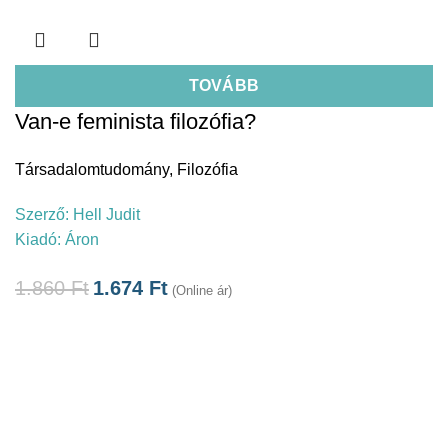
TOVÁBB
Van-e feminista filozófia?
Társadalomtudomány
,
Filozófia
Szerző:
Hell Judit
Kiadó:
Áron
1.860
Ft
1.674
Ft
(Online ár)