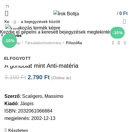
/
0
Ft
Click to enlarge
Kezdje el gépelni a keresett bejegyzések megtekintéséhez.
-10%
Bezárás
Bezárás
Bezárás
Bezárás
Bezárás
Bezárás
Bezárás
Bezárás
-10%
-10%
-10%
-10%
-10%
-10%
-10%
-10%
Kezdőlap
Társadalomtudomány
Filozófia
Jáspis
ELFOGYOTT
ELFOGYOTT
ELFOGYOTT
ELFOGYOTT
ELFOGYOTT
ELFOGYOTT
ELFOGYOTT
ELFOGYOTT
A gondolat mint Anti-matéria
3.100
Ft
2.790
Ft
(Online ár)
Szerző
:
Scaligero, Massimo
Kiadó
:
Jáspis
ISBN: 2032061066884
megjelenés: 2002-12-13
Készleten