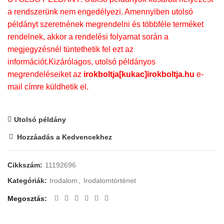
a rendszerünk nem engedélyezi. Amennyiben utolsó
példányt szeretnének megrendelni és többféle terméket
rendelnek, akkor a rendelési folyamat során a
megjegyzésnél tüntethetik fel ezt az
információt.Kizárólagos, utolsó példányos
megrendeléseiket az
irokboltja[kukac]irokboltja.hu
e-
mail címre küldhetik el.
Utolsó példány
Hozzáadás a Kedvencekhez
Cikkszám:
11192696
Kategóriák:
Irodalom
,
Irodalomtörténet
Megosztás