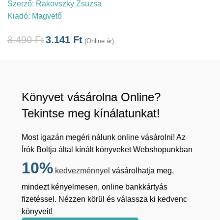
Szerző:
Rakovszky Zsuzsa
Kiadó:
Magvető
3.490
Ft
3.141
Ft
(Online ár)
Könyvet vásárolna Online?
Tekintse meg kínálatunkat!
Most igazán megéri nálunk online vásárolni! Az
Írók Boltja által kínált könyveket Webshopunkban
10%
kedvezménnyel
vásárolhatja meg,
mindezt kényelmesen, online bankkártyás
fizetéssel. Nézzen körül és válassza ki kedvenc
könyveit!