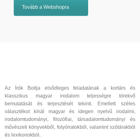
Tovább a Webshopra
Az Írók Boltja elsődleges feladatának a kortárs és
klasszikus magyar irodalom teljességre törekvő
bemutatását és terjesztését tekinti. Emellett széles
választékot kínál magyar és idegen nyelvű irodalmi,
irodalomtudományi, filozófiai, társadalomtudományi és
művészeti könyvekből, folyóiratokból, valamint szótárakból
és lexikonokból.