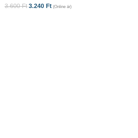
3.600
Ft
3.240
Ft
(Online ár)