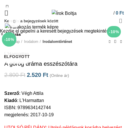
/
0
Ft
Click to enlarge
Kezdje el gépelni a keresett bejegyzések megtekintéséhez.
-10%
Bezárás
Bezárás
Bezárás
Bezárás
Bezárás
Bezárás
Bezárás
Bezárás
-10%
-10%
-10%
-10%
-50%
-10%
-10%
-10%
Kezdőlap
Irodalom
Irodalomtörténet
L'Harmattan
ELFOGYOTT
A görög dráma esszészótára
2.800
Ft
2.520
Ft
(Online ár)
Szerző
:
Végh Attila
Kiadó
:
L'Harmattan
ISBN: 9789634142744
megjelenés: 2017-10-19
UTOLSÓ PÉLDÁNY: Utolsó példányok kosárba helyezést