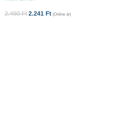
2.490
Ft
2.241
Ft
(Online ár)