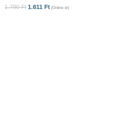
1.790
Ft
1.611
Ft
(Online ár)