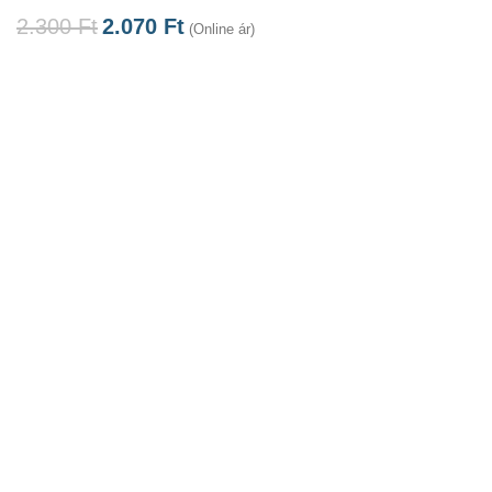
2.300
Ft
2.070
Ft
(Online ár)