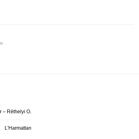
em
r – Réthelyi O.
L'Harmattan