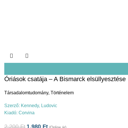
Óriások csatája – A Bismarck elsüllyesztése
Társadalomtudomány
,
Történelem
Szerző:
Kennedy, Ludovic
Kiadó:
Corvina
2.200
Ft
1.980
Ft
(Online ár)