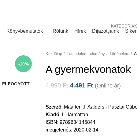
nk
Rólunk írták
KATEGÓRIÁK
k
Könyvbemutatók
Rólunk
Hírek
Díjazottjaink
Siker
Kezdőlap
Társadalomtudomány
Történelem
A
-10%
A gyermekvonatok
ELFOGYOTT
4.990
Ft
4.491
Ft
(Online ár)
Szerző
:
Maarten J. Aalders - Pusztai Gábo
Kiadó
:
L'Harmattan
ISBN: 9789634145844
megjelenés: 2020-02-14