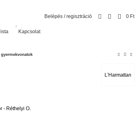
0
Belépés / regisztráció
0
Ft
lista
Kapcsolat
 gyermekvonatok
L'Harmattan
r - Réthelyi O.