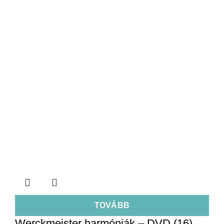
TOVÁBB
Werckmeister harmóniák – DVD (16)