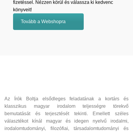
fizetéssel. Nézzen körül és válassza ki kedvenc
könyveit!
Tovább a Webshopra
Az Írók Boltja elsődleges feladatának a kortárs és
klasszikus magyar irodalom teljességre törekvő
bemutatását és terjesztését tekinti. Emellett széles
választékot kínál magyar és idegen nyelvű irodalmi,
irodalomtudományi, filozófiai, társadalomtudományi és