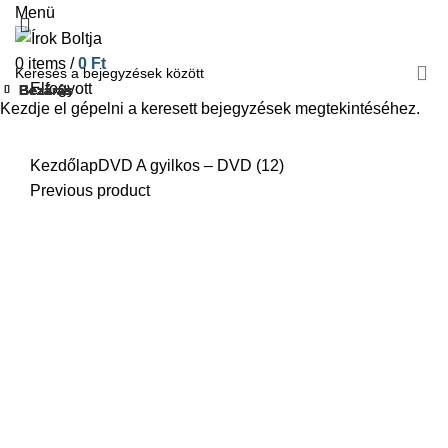
Menü
0
items
/
0
Ft
Elfogyott
Bezárás
Bezárás
Bezárás
Bezárás
Bezárás
Bezárás
Bezárás
Bezárás
Kezdje el gépelni a keresett bejegyzések megtekintéséhez.
Click to enlarge
Kezdőlap
DVD
A gyilkos – DVD (12)
Previous product