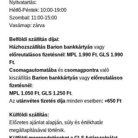
Nyitvatartás:
Hétfő-Péntek: 10:00-19:00
Szombat: 11:00-15:00
Vasárnap: zárva
Belföldi szállítás díjai:
Házhozszállítás Barion bankkártyás
vagy
előreutalásos fizetésnél
:
MPL 1.990 Ft
,
GLS 1.990
Ft.
Csomagautomatába
és
csomagpontra
való
kiszállítás
Barion bankkártyás
vagy
előreutalásos
fizetésnél
:
MPL
1.050 Ft
,
GLS 1.250 Ft
.
Az
utánvétes fizetés díja
minden esetben
: +650 Ft
Külföldi szállítás:
Előzetes ajánlat alapján, súly és értékhatár
megállapításával történik.
Külföldi megrendeléseket
a GLS futárszolgálat