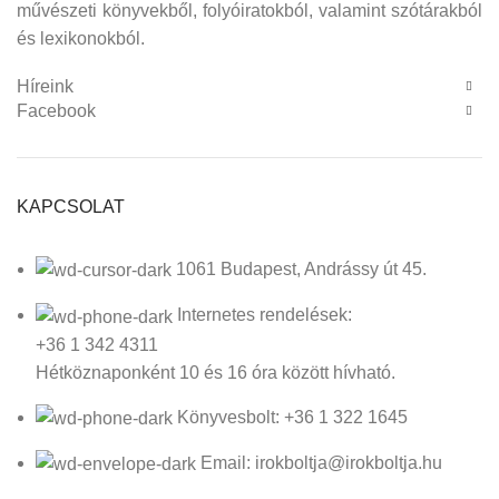
művészeti könyvekből, folyóiratokból, valamint szótárakból
és lexikonokból.
Híreink
Facebook
KAPCSOLAT
1061 Budapest, Andrássy út 45.
Internetes rendelések:
+36 1 342 4311
Hétköznaponként 10 és 16 óra között hívható.
Könyvesbolt: +36 1 322 1645
Email: irokboltja@irokboltja.hu