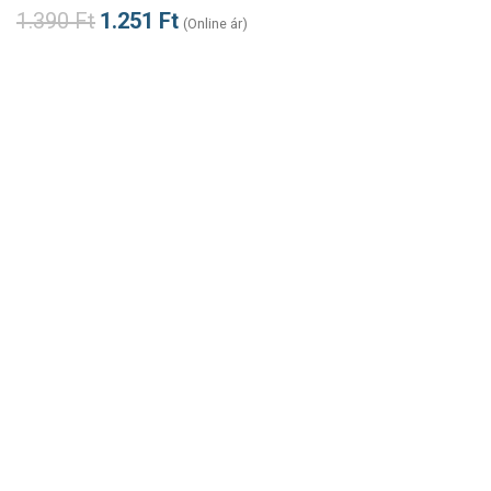
1.390
Ft
1.251
Ft
(Online ár)