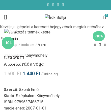
0
Kezdje el gépelni a keresett bejegyzések megtekintéséhez.
Click to enlarge
-10%
Bezárás
Bezárás
Bezárás
Bezárás
Bezárás
Bezárás
Bezárás
Bezárás
-10%
-10%
-10%
-10%
-10%
-10%
-10%
-10%
Kezdőlap
Irodalom
Vers
Széphalom Könyvműhely
ELFOGYOTT
A körkérdés vége
1.600
Ft
1.440
Ft
(Online ár)
Szerző
:
Szenti Ernő
Kiadó
:
Széphalom Könyvműhely
ISBN: 9789637486715
megjelenés: 2007-01-01