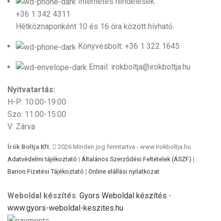
Internetes rendelések:
+36 1 342 4311
Hétköznaponként 10 és 16 óra között hívható.
Könyvesbolt: +36 1 322 1645
Email: irokboltja@irokboltja.hu
Nyitvatartás:
H-P: 10:00-19:00
Szo: 11:00-15:00
V: Zárva
Írók Boltja Kft.
2026 Minden jog fenntartva - www.irokboltja.hu
Adatvédelmi tájékoztató
|
Általános Szerződési Feltételek (ÁSZF)
|
Barion Fizetési Tájékoztató
|
Online elállási nyilatkozat
Weboldal készítés
:
Gyors Weboldal készítés
-
www.gyors-weboldal-keszites.hu