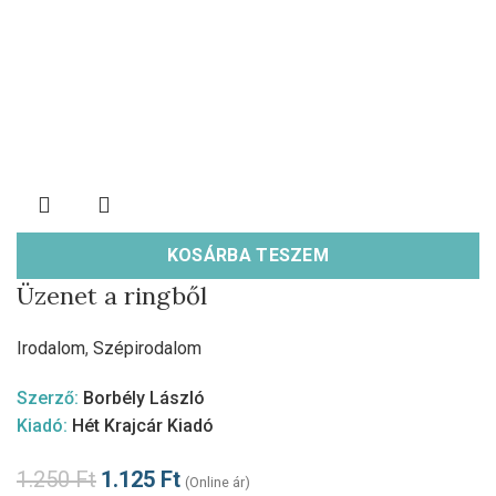
KOSÁRBA TESZEM
Üzenet a ringből
Irodalom
,
Szépirodalom
Szerző:
Borbély László
Kiadó:
Hét Krajcár Kiadó
1.250
Ft
1.125
Ft
(Online ár)