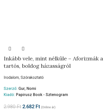
Inkább vele, mint nélküle – Aforizmák a
tartós, boldog házasságról
Irodalom
,
Szórakoztató
Szerző:
Gur, Nomi
Kiadó:
Papirusz Book - Sztenogram
2.980
Ft
2.682
Ft
(Online ár)