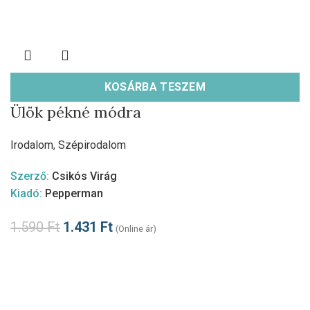
KOSÁRBA TESZEM
Ülök pékné módra
Irodalom
,
Szépirodalom
Szerző:
Csikós Virág
Kiadó:
Pepperman
1.590
Ft
1.431
Ft
(Online ár)