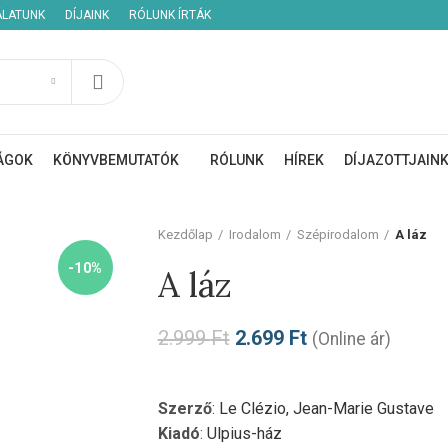
ÁLATUNK
DÍJAINK
RÓLUNK ÍRTÁK
ÁGOK
KÖNYVBEMUTATÓK
RÓLUNK
HÍREK
DÍJAZOTTJAIN
Kezdőlap
Irodalom
Szépirodalom
A láz
-10%
A láz
2.999
Ft
2.699
Ft
(Online ár)
Szerző
:
Le Clézio, Jean-Marie Gustave
Kiadó
:
Ulpius-ház