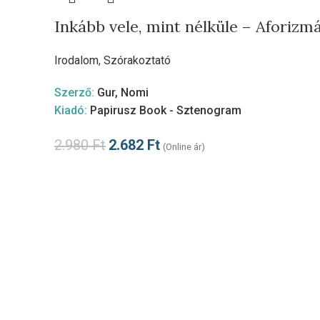
Inkább vele, mint nélküle – Aforizm
Irodalom
,
Szórakoztató
Szerző:
Gur, Nomi
Kiadó:
Papirusz Book - Sztenogram
2.980
Ft
2.682
Ft
(Online ár)