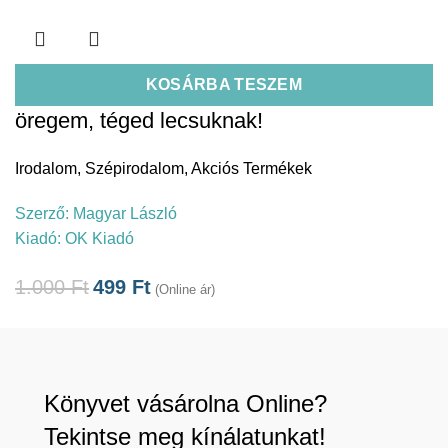
KOSÁRBA TESZEM
öregem, téged lecsuknak!
Irodalom
,
Szépirodalom
,
Akciós Termékek
Szerző:
Magyar László
Kiadó:
OK Kiadó
1.000
Ft
499
Ft
(Online ár)
Könyvet vásárolna Online?
Tekintse meg kínálatunkat!