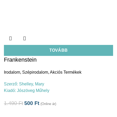
TOVÁBB
Frankenstein
Irodalom
,
Szépirodalom
,
Akciós Termékek
Szerző:
Shelley, Mary
Kiadó:
Jószöveg Műhely
1.490
Ft
500
Ft
(Online ár)