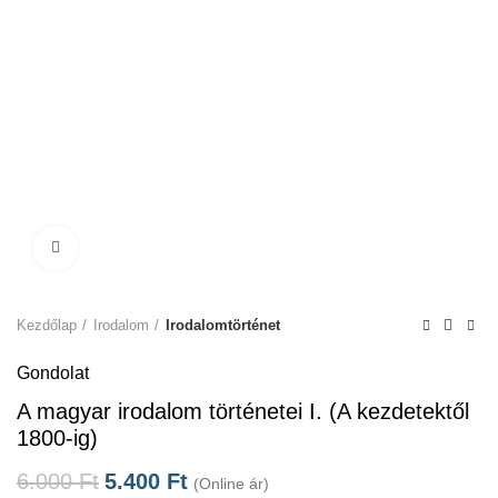
Click to enlarge
Kezdőlap
Irodalom
Irodalomtörténet
Gondolat
A magyar irodalom történetei I. (A kezdetektől
1800-ig)
6.000
Ft
5.400
Ft
(Online ár)