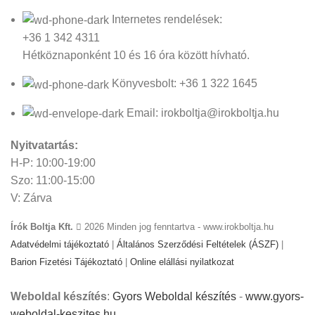
Internetes rendelések:
+36 1 342 4311
Hétköznaponként 10 és 16 óra között hívható.
Könyvesbolt: +36 1 322 1645
Email: irokboltja@irokboltja.hu
Nyitvatartás:
H-P: 10:00-19:00
Szo: 11:00-15:00
V: Zárva
Írók Boltja Kft.
2026 Minden jog fenntartva - www.irokboltja.hu
Adatvédelmi tájékoztató
|
Általános Szerződési Feltételek (ÁSZF)
|
Barion Fizetési Tájékoztató
|
Online elállási nyilatkozat
Weboldal készítés
:
Gyors Weboldal készítés
-
www.gyors-
weboldal-keszites.hu