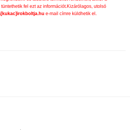
üntethetik fel ezt az információt.Kizárólagos, utolsó
a[kukac]irokboltja.hu
e-mail címre küldhetik el.