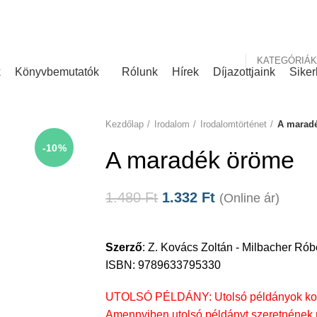
nk
Rólunk írták
KATEGÓRIÁK
k
Könyvbemutatók
Rólunk
Hírek
Díjazottjaink
Siker
Kezdőlap
Irodalom
Irodalomtörténet
A marad
-10%
A maradék öröme
1.480
Ft
1.332
Ft
(Online ár)
Szerző
:
Z. Kovács Zoltán - Milbacher Rób
ISBN: 9789633795330
UTOLSÓ PÉLDÁNY: Utolsó példányok kosá
Amennyiben utolsó példányt szeretnének m