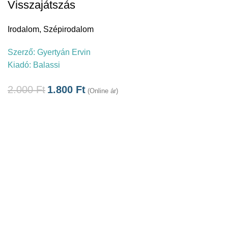
Visszajátszás
Irodalom
,
Szépirodalom
Szerző:
Gyertyán Ervin
Kiadó:
Balassi
2.000
Ft
1.800
Ft
(Online ár)