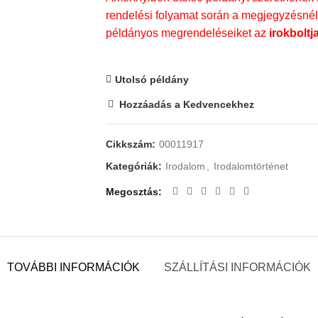
rendelési folyamat során a megjegyzésnél t
példányos megrendeléseiket az
irokboltj
Utolsó példány
Hozzáadás a Kedvencekhez
Cikkszám:
00011917
Kategóriák:
Irodalom
,
Irodalomtörténet
Megosztás
TOVÁBBI INFORMÁCIÓK
SZÁLLÍTÁSI INFORMÁCIÓK