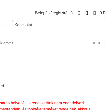
0
Belépés / regisztráció
0
Ft
lista
Kapcsolat
ék öröme
ert
rba helyezést a rendszerünk nem engedélyezi.
egrendelni és többféle terméket rendelnek, akkor a