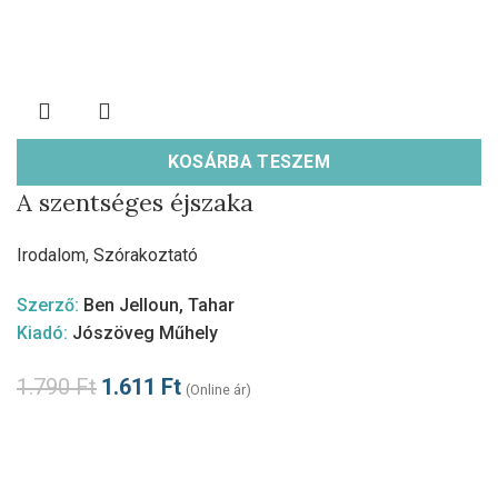
KOSÁRBA TESZEM
A szentséges éjszaka
Irodalom
,
Szórakoztató
Szerző:
Ben Jelloun, Tahar
Kiadó:
Jószöveg Műhely
1.790
Ft
1.611
Ft
(Online ár)