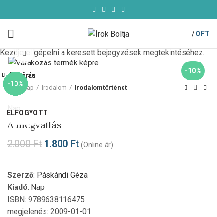
/
0
FT
Kezdje el gépelni a keresett bejegyzések megtekintéséhez.
Click to enlarge
-10%
Bezárás
Bezárás
Bezárás
Bezárás
Bezárás
Bezárás
Bezárás
Bezárás
-10%
-85%
-58%
-10%
-10%
-10%
-10%
-10%
Kezdőlap
Irodalom
Irodalomtörténet
Nap
ELFOGYOTT
A megvallás
2.000
Ft
1.800
Ft
(Online ár)
Szerző
:
Páskándi Géza
Kiadó
:
Nap
ISBN: 9789638116475
megjelenés: 2009-01-01