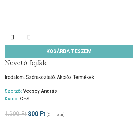
KOSÁRBA TESZEM
Nevető fejfák
Irodalom
,
Szórakoztató
,
Akciós Termékek
Szerző:
Vecsey András
Kiadó:
C+S
1.900
Ft
800
Ft
(Online ár)