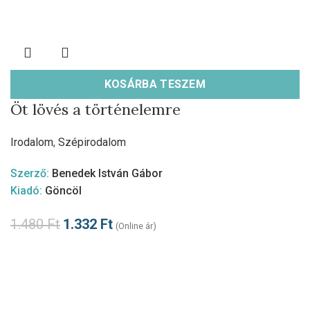
KOSÁRBA TESZEM
Öt lövés a történelemre
Irodalom
,
Szépirodalom
Szerző:
Benedek István Gábor
Kiadó:
Göncöl
1.480
Ft
1.332
Ft
(Online ár)