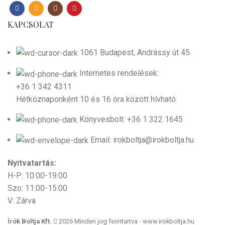
KAPCSOLAT
1061 Budapest, Andrássy út 45.
Internetes rendelések:
+36 1 342 4311
Hétköznaponként 10 és 16 óra között hívható.
Könyvesbolt: +36 1 322 1645
Email: irokboltja@irokboltja.hu
Nyitvatartás:
H-P: 10:00-19:00
Szo: 11:00-15:00
V: Zárva
Írók Boltja Kft.
2026 Minden jog fenntartva - www.irokboltja.hu