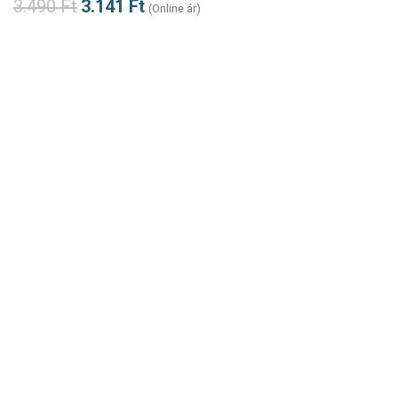
3.490
Ft
3.141
Ft
(Online ár)