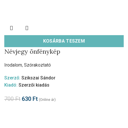
KOSÁRBA TESZEM
Névjegy önfénykép
Irodalom
,
Szórakoztató
Szerző:
Szikszai Sándor
Kiadó:
Szerzői kiadás
700
Ft
630
Ft
(Online ár)