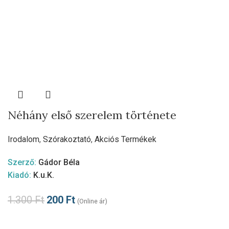
Néhány első szerelem története
Irodalom
,
Szórakoztató
,
Akciós Termékek
Szerző:
Gádor Béla
Kiadó:
K.u.K.
1.300
Ft
200
Ft
(Online ár)