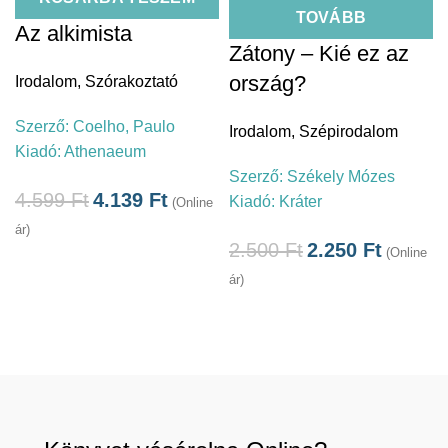
TOVÁBB
Az alkimista
Zátony – Kié ez az
ország?
Irodalom
,
Szórakoztató
Szerző:
Coelho, Paulo
Irodalom
,
Szépirodalom
Kiadó:
Athenaeum
Szerző:
Székely Mózes
á
4.599
Ft
4.139
Ft
Kiadó:
Kráter
(Online
ár)
2.500
Ft
2.250
Ft
(Online
ár)