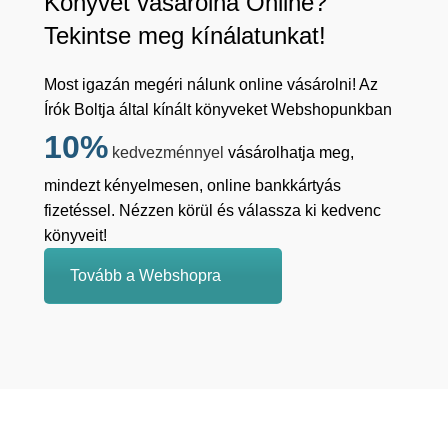
Könyvet vásárolna Online?
Tekintse meg kínálatunkat!
Most igazán megéri nálunk online vásárolni! Az
Írók Boltja által kínált könyveket Webshopunkban
10%
kedvezménnyel
vásárolhatja meg,
mindezt kényelmesen, online bankkártyás
fizetéssel. Nézzen körül és válassza ki kedvenc
könyveit!
Tovább a Webshopra