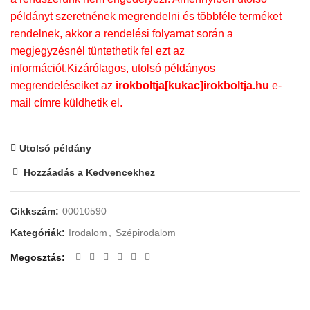
példányt szeretnének megrendelni és többféle terméket
rendelnek, akkor a rendelési folyamat során a
megjegyzésnél tüntethetik fel ezt az
információt.Kizárólagos, utolsó példányos
megrendeléseiket az
irokboltja[kukac]irokboltja.hu
e-
mail címre küldhetik el.
Utolsó példány
Hozzáadás a Kedvencekhez
Cikkszám:
00010590
Kategóriák:
Irodalom
,
Szépirodalom
Megosztás