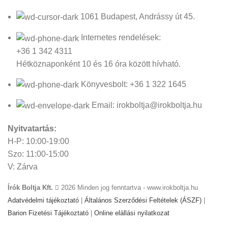
1061 Budapest, Andrássy út 45.
Internetes rendelések:
+36 1 342 4311
Hétköznaponként 10 és 16 óra között hívható.
Könyvesbolt: +36 1 322 1645
Email: irokboltja@irokboltja.hu
Nyitvatartás:
H-P: 10:00-19:00
Szo: 11:00-15:00
V: Zárva
Írók Boltja Kft.
2026 Minden jog fenntartva - www.irokboltja.hu
Adatvédelmi tájékoztató
|
Általános Szerződési Feltételek (ÁSZF)
|
Barion Fizetési Tájékoztató
|
Online elállási nyilatkozat