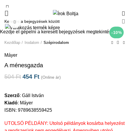
0
Click to enlarge
Kezdje el gépelni a keresett bejegyzések megtekintéséhez.
-10%
Kezdőlap
Irodalom
Szépirodalom
Máyer
A ménesgazda
504
Ft
454
Ft
(Online ár)
Szerző
:
Gáll István
Kiadó
:
Máyer
ISBN: 9789638559425
UTOLSÓ PÉLDÁNY: Utolsó példányok kosárba helyezést
a rendszerünk nem engedélyezi. Amennyiben utolsó