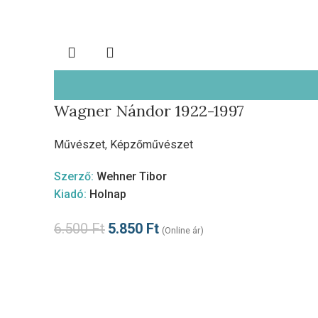
Wagner Nándor 1922-1997
Művészet
,
Képzőművészet
Szerző:
Wehner Tibor
Kiadó:
Holnap
6.500
Ft
5.850
Ft
(Online ár)