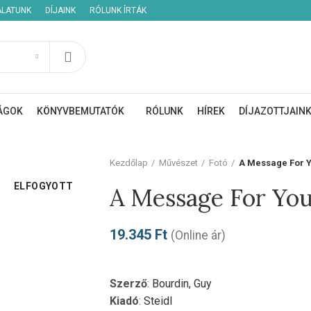
ÁLATUNK
DÍJAINK
RÓLUNK ÍRTÁK
ÁGOK
KÖNYVBEMUTATÓK
RÓLUNK
HÍREK
DÍJAZOTTJAIN
Kezdőlap
Művészet
Fotó
A Message For 
ELFOGYOTT
A Message For Yo
19.345
Ft
(Online ár)
Szerző
:
Bourdin, Guy
Kiadó
:
Steidl