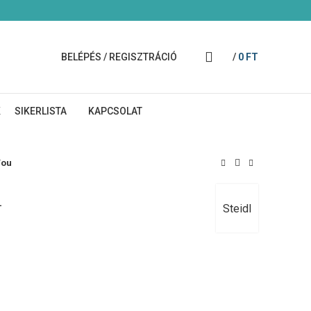
BELÉPÉS / REGISZTRÁCIÓ
/
0
FT
K
SIKERLISTA
KAPCSOLAT
You
u
Steidl