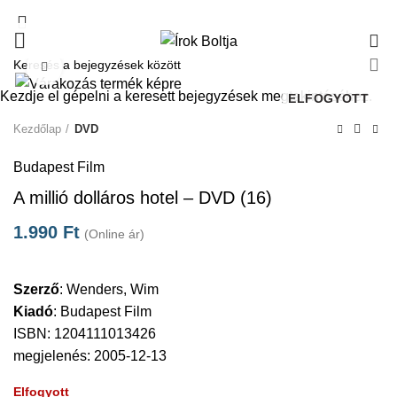
0
Click to enlarge
Kezdje el gépelni a keresett bejegyzések megtekintéséhez.
ELFOGYOTT
Kezdőlap
DVD
Budapest Film
A millió dolláros hotel – DVD (16)
1.990
Ft
(Online ár)
Szerző
:
Wenders, Wim
Kiadó
:
Budapest Film
ISBN: 1204111013426
megjelenés: 2005-12-13
Elfogyott