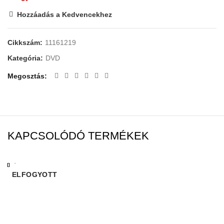
Hozzáadás a Kedvencekhez
Cikkszám:
11161219
Kategória:
DVD
Megosztás
KAPCSOLÓDÓ TERMÉKEK
Bezárás
Bezárás
Bezárás
Bezárás
Bezárás
Bezárás
Bezárás
Bezárás
ELFOGYOTT
ELFOGYOTT
ELFOGYOTT
ELFOGYOTT
ELFOGYOTT
ELFOGYOTT
ELFOGYOTT
ELFOGYOTT