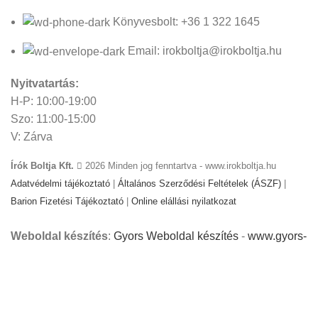
Könyvesbolt: +36 1 322 1645
Email: irokboltja@irokboltja.hu
Nyitvatartás:
H-P: 10:00-19:00
Szo: 11:00-15:00
V: Zárva
Írók Boltja Kft.
2026 Minden jog fenntartva - www.irokboltja.hu
Adatvédelmi tájékoztató
|
Általános Szerződési Feltételek (ÁSZF)
|
Barion Fizetési Tájékoztató
|
Online elállási nyilatkozat
Weboldal készítés
:
Gyors Weboldal készítés
-
www.gyors-
weboldal-keszites.hu
Cookie-kat használunk, hogy javítsuk az élményt
weboldalunkon. A weboldal böngészésével Ön hozzájárul a