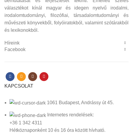
bemutatását és terjesztését tekinti. Emellett széles
választékot kínál magyar és idegen nyelvű irodalmi,
irodalomtudományi, filozófiai, társadalomtudományi és
művészeti könyvekből, folyóiratokból, valamint szótárakból
és lexikonokból.
Híreink
Facebook
KAPCSOLAT
1061 Budapest, Andrássy út 45.
Internetes rendelések:
+36 1 342 4311
Hétköznaponként 10 és 16 óra között hívható.