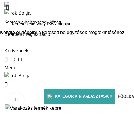
1061 Budapest, Andrássy út 45.
PÉNZTÁR
KOSÁR
KÍNÁLATUNK
DÍJAINK
RÓLUNK ÍRTÁK
Kezdje el gépelni a keresett bejegyzések megtekintéséhez.
Belépés / regisztráció
Kedvencek
0
Ft
Menü
KATEGÓRIA KIVÁLASZTÁSA
FŐOLDA
Click to enlarge