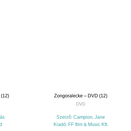
TOVÁBB
 (12)
Zongoralecke – DVD (12)
DVD
ás
Szerző:
Campion, Jane
d
Kiadó:
FF film & Music Kft.