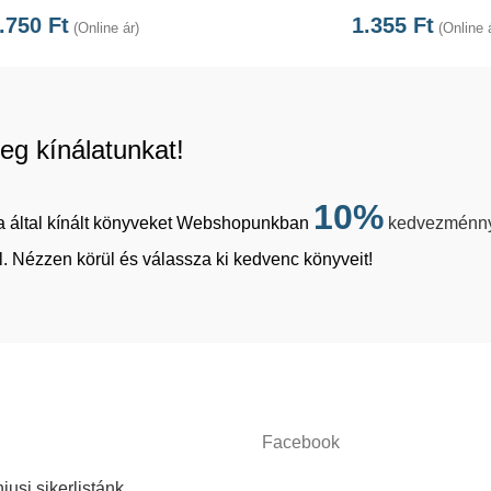
.750
Ft
1.355
Ft
(Online ár)
(Online 
eg kínálatunkat!
10%
tja által kínált könyveket Webshopunkban
kedvezménn
. Nézzen körül és válassza ki kedvenc könyveit!
Facebook
iusi sikerlistánk