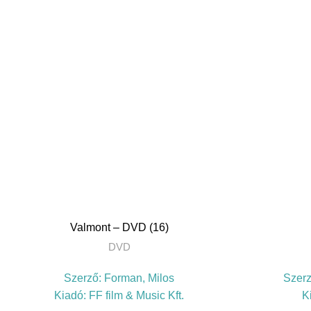
TOVÁBB
Valmont – DVD (16)
DVD
Szerző:
Forman, Milos
Szer
Kiadó:
FF film & Music Kft.
K