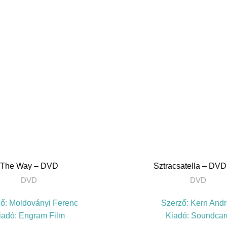
TOVÁBB
The Way – DVD
Sztracsatella – DVD
DVD
DVD
ző:
Moldoványi Ferenc
Szerző:
Kern Andr
iadó:
Engram Film
Kiadó:
Soundcar