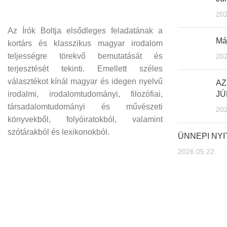
202
Az Írók Boltja elsődleges feladatának a
Máj
kortárs és klasszikus magyar irodalom
teljességre törekvő bemutatását és
202
terjesztését tekinti. Emellett széles
választékot kínál magyar és idegen nyelvű
AZ
irodalmi, irodalomtudományi, filozófiai,
JÚ
társadalomtudományi és művészeti
202
könyvekből, folyóiratokból, valamint
szótárakból és lexikonokból.
ÜNNEPI NY
2026.05.22.