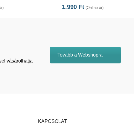
1.990
Ft
ár)
(Online ár)
Tovább a Webshopra
yel
vásárolhatja
KAPCSOLAT