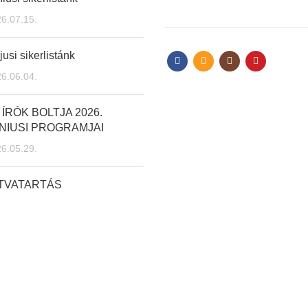
6.07.15.
usi sikerlistánk
6.06.04.
 ÍRÓK BOLTJA 2026.
NIUSI PROGRAMJAI
6.05.29.
ITVATARTÁS