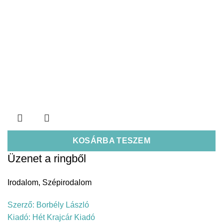
KOSÁRBA TESZEM
Üzenet a ringből
Irodalom
,
Szépirodalom
Szerző:
Borbély László
Kiadó:
Hét Krajcár Kiadó