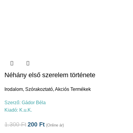
Néhány első szerelem története
Irodalom
,
Szórakoztató
,
Akciós Termékek
Szerző:
Gádor Béla
Kiadó:
K.u.K.
1.300
Ft
200
Ft
(Online ár)