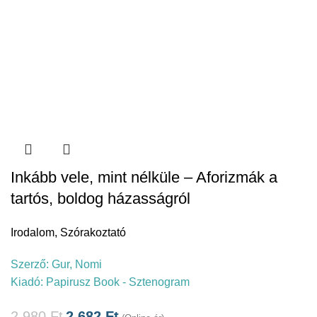
Inkább vele, mint nélküle – Aforizmák a
tartós, boldog házasságról
Irodalom
,
Szórakoztató
Szerző:
Gur, Nomi
Kiadó:
Papirusz Book - Sztenogram
2.980
Ft
2.682
Ft