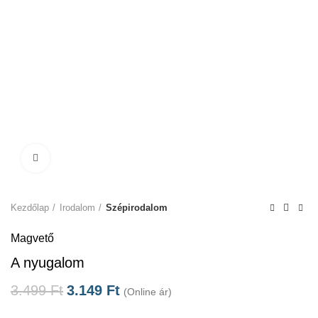
Click to enlarge
Kezdőlap
Irodalom
Szépirodalom
Magvető
A nyugalom
3.499
Ft
3.149
Ft
(Online ár)