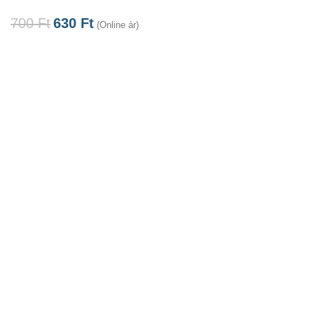
700
Ft
630
Ft
(Online ár)