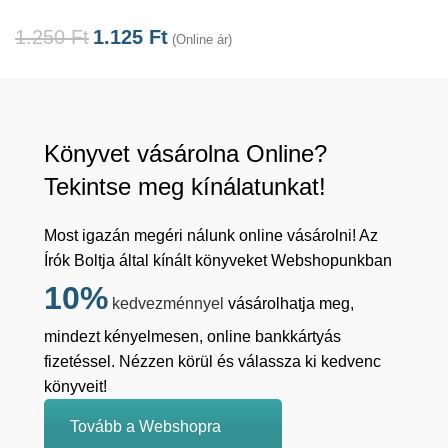
1.250
Ft
1.125
Ft
(Online ár)
Könyvet vásárolna Online?
Tekintse meg kínálatunkat!
Most igazán megéri nálunk online vásárolni! Az
Írók Boltja által kínált könyveket Webshopunkban
10%
kedvezménnyel
vásárolhatja meg,
mindezt kényelmesen, online bankkártyás
fizetéssel. Nézzen körül és válassza ki kedvenc
könyveit!
Tovább a Webshopra