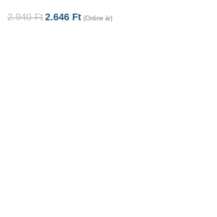
2.940
Ft
2.646
Ft
(Online ár)