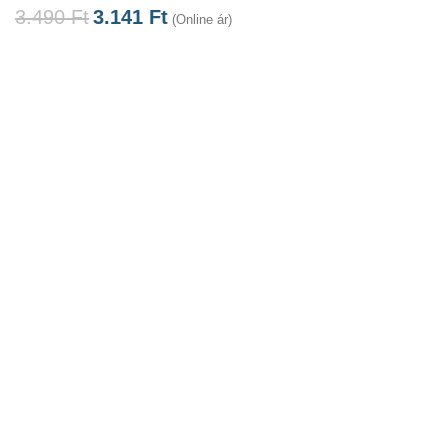
3.490
Ft
3.141
Ft
(Online ár)