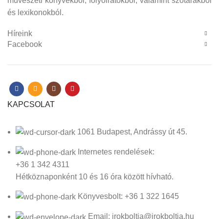
művészeti könyvekből, folyóiratokból, valamint szótárakból
és lexikonokból.
Híreink
Facebook
KAPCSOLAT
1061 Budapest, Andrássy út 45.
Internetes rendelések:
+36 1 342 4311
Hétköznaponként 10 és 16 óra között hívható.
Könyvesbolt: +36 1 322 1645
Email: irokboltja@irokboltja.hu