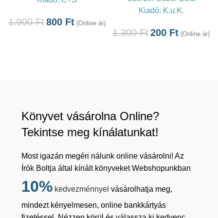
Kiadó:
K.u.K.
1.900
Ft
800
Ft
(Online ár)
1.300
Ft
200
Ft
(Online ár)
Könyvet vásárolna Online?
Tekintse meg kínálatunkat!
Most igazán megéri nálunk online vásárolni! Az
Írók Boltja által kínált könyveket Webshopunkban
10%
kedvezménnyel
vásárolhatja meg,
mindezt kényelmesen, online bankkártyás
fizetéssel. Nézzen körül és válassza ki kedvenc