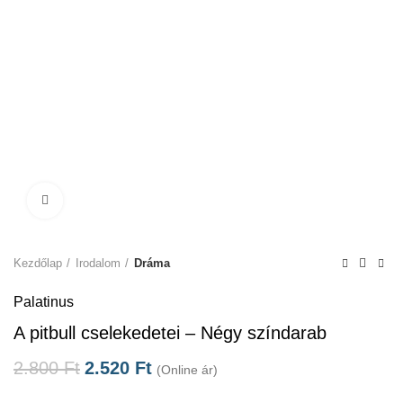
Click to enlarge
Kezdőlap
Irodalom
Dráma
Palatinus
A pitbull cselekedetei – Négy színdarab
2.800
Ft
2.520
Ft
(Online ár)