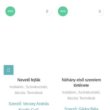
-58%
-85%
Nevető fejfák
Néhány első szerelem
története
Irodalom
,
Szórakoztató
,
Irodalom
,
Szórakoztató
,
Akciós Termékek
Akciós Termékek
Szerző:
Vecsey András
Szerző:
Gádor Béla
Kiadó:
C+S