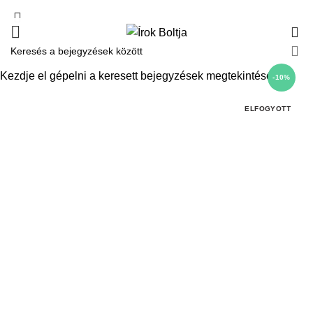
0
Kezdje el gépelni a keresett bejegyzések megtekintéséhez.
-10%
ELFOGYOTT