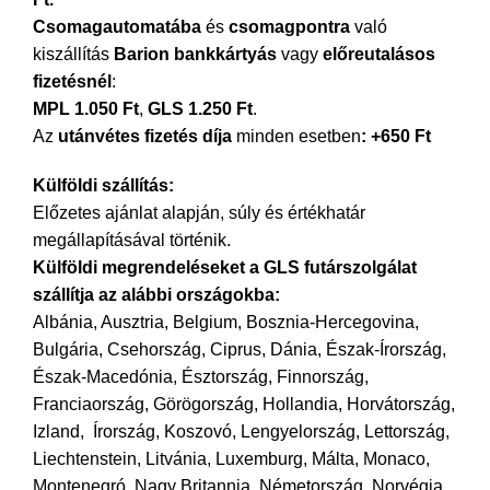
Csomagautomatába
és
csomagpontra
való
kiszállítás
Barion bankkártyás
vagy
előreutalásos
fizetésnél
:
MPL
1.050 Ft
,
GLS 1.250 Ft
.
Az
utánvétes fizetés díja
minden esetben
: +650 Ft
Külföldi szállítás:
Előzetes ajánlat alapján, súly és értékhatár
megállapításával történik.
Külföldi megrendeléseket
a GLS futárszolgálat
szállítja
az
alábbi országokba:
Albánia, Ausztria, Belgium, Bosznia-Hercegovina,
Bulgária, Csehország, Ciprus, Dánia, Észak-Írország,
Észak-Macedónia, Észtország, Finnország,
Franciaország, Görögország, Hollandia, Horvátország,
Izland, Írország, Koszovó, Lengyelország, Lettország,
Liechtenstein, Litvánia, Luxemburg, Málta, Monaco,
Montenegró, Nagy Britannia, Németország, Norvégia,