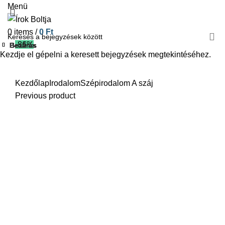
Menü
0
items
/
0
Ft
-86%
Bezárás
Bezárás
Bezárás
Bezárás
Bezárás
Bezárás
Bezárás
Bezárás
Kezdje el gépelni a keresett bejegyzések megtekintéséhez.
Click to enlarge
Kezdőlap
Irodalom
Szépirodalom
A száj
Previous product