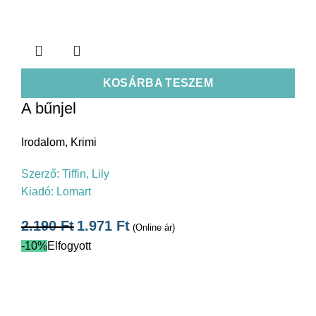
KOSÁRBA TESZEM
A bűnjel
Irodalom
,
Krimi
Szerző:
Tiffin, Lily
Kiadó:
Lomart
2.190
Ft
1.971
Ft
(Online ár)
-10%
Elfogyott