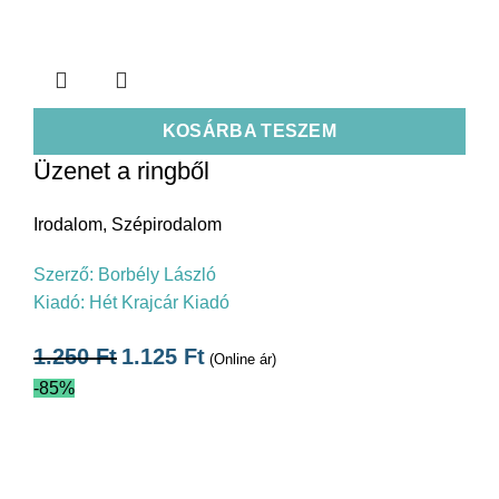
KOSÁRBA TESZEM
Üzenet a ringből
Irodalom
,
Szépirodalom
Szerző:
Borbély László
Kiadó:
Hét Krajcár Kiadó
1.250
Ft
1.125
Ft
(Online ár)
-85%