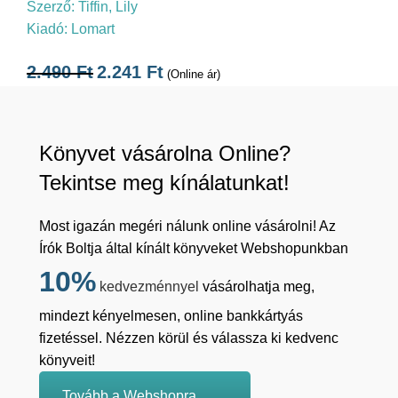
Szerző:
Tiffin, Lily
Kiadó:
Lomart
2.490
Ft
2.241
Ft
(Online ár)
Könyvet vásárolna Online?
Tekintse meg kínálatunkat!
Most igazán megéri nálunk online vásárolni! Az
Írók Boltja által kínált könyveket Webshopunkban
10%
kedvezménnyel
vásárolhatja meg,
mindezt kényelmesen, online bankkártyás
fizetéssel. Nézzen körül és válassza ki kedvenc
könyveit!
Tovább a Webshopra