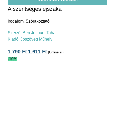
A szentséges éjszaka
Irodalom
,
Szórakoztató
Szerző:
Ben Jelloun, Tahar
Kiadó:
Jószöveg Műhely
1.790
Ft
1.611
Ft
(Online ár)
-10%