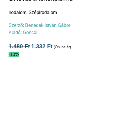
Irodalom
,
Szépirodalom
Szerző:
Benedek István Gábor
Kiadó:
Göncöl
1.480
Ft
1.332
Ft
(Online ár)
-10%