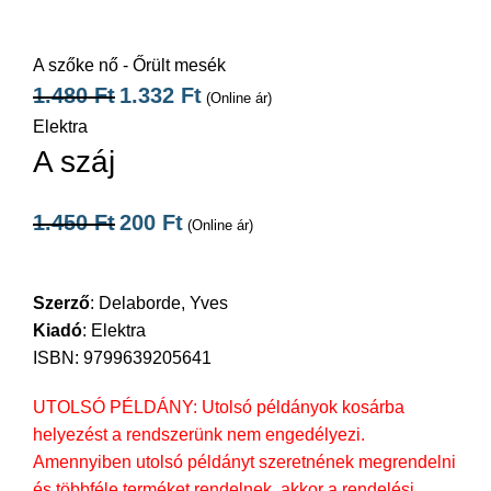
A szőke nő - Őrült mesék
1.480
Ft
1.332
Ft
(Online ár)
Elektra
A száj
1.450
Ft
200
Ft
(Online ár)
Szerző
:
Delaborde, Yves
Kiadó
:
Elektra
ISBN: 9799639205641
UTOLSÓ PÉLDÁNY: Utolsó példányok kosárba
helyezést a rendszerünk nem engedélyezi.
Amennyiben utolsó példányt szeretnének megrendelni
és többféle terméket rendelnek, akkor a rendelési