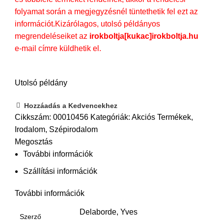
folyamat során a megjegyzésnél tüntethetik fel ezt az
információt.Kizárólagos, utolsó példányos
megrendeléseiket az
irokboltja[kukac]irokboltja.hu
e-mail címre küldhetik el.
Utolsó példány
Hozzáadás a Kedvencekhez
Cikkszám:
00010456
Kategóriák:
Akciós Termékek
,
Irodalom
,
Szépirodalom
Megosztás
További információk
Szállítási információk
További információk
Delaborde, Yves
Szerző