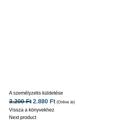
AI
A személyzetis küldetése
3.200
Ft
2.880
Ft
(Online ár)
Vissza a könyvekhez
Next product