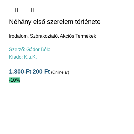
Néhány első szerelem története
Irodalom
,
Szórakoztató
,
Akciós Termékek
Szerző:
Gádor Béla
Kiadó:
K.u.K.
1.300
Ft
200
Ft
(Online ár)
-10%