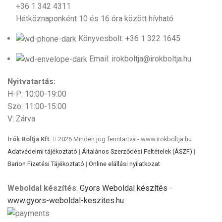
+36 1 342 4311
Hétköznaponként 10 és 16 óra között hívható.
Könyvesbolt: +36 1 322 1645
Email: irokboltja@irokboltja.hu
Nyitvatartás:
H-P: 10:00-19:00
Szo: 11:00-15:00
V: Zárva
Írók Boltja Kft.
2026 Minden jog fenntartva - www.irokboltja.hu
Adatvédelmi tájékoztató
|
Általános Szerződési Feltételek (ÁSZF)
|
Barion Fizetési Tájékoztató
|
Online elállási nyilatkozat
Weboldal készítés
:
Gyors Weboldal készítés
-
www.gyors-weboldal-keszites.hu