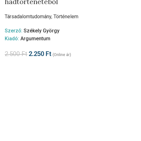
hadtörténetéből
Társadalomtudomány
,
Történelem
Szerző:
Székely György
Kiadó:
Argumentum
2.500
Ft
2.250
Ft
(Online ár)