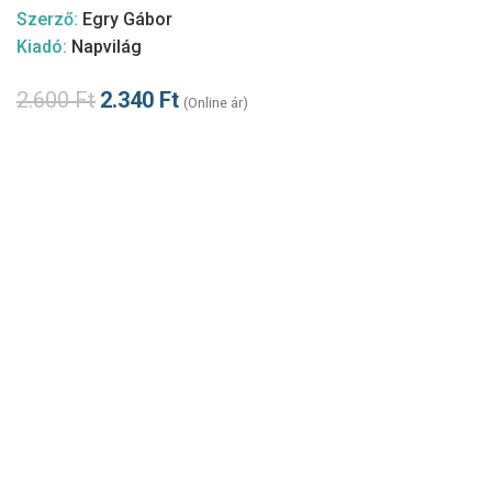
Szerző:
Egry Gábor
Kiadó:
Napvilág
2.600
Ft
2.340
Ft
(Online ár)