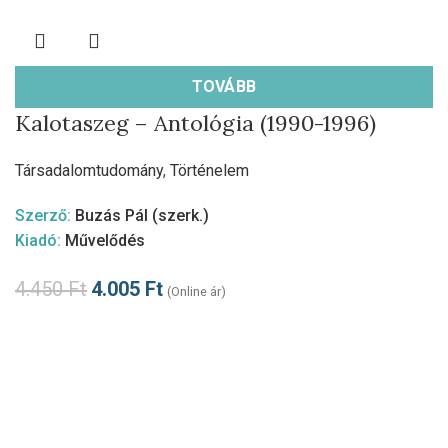
TOVÁBB
Kalotaszeg – Antológia (1990-1996)
Társadalomtudomány
,
Történelem
Szerző:
Buzás Pál (szerk.)
Kiadó:
Művelődés
4.450
Ft
4.005
Ft
(Online ár)