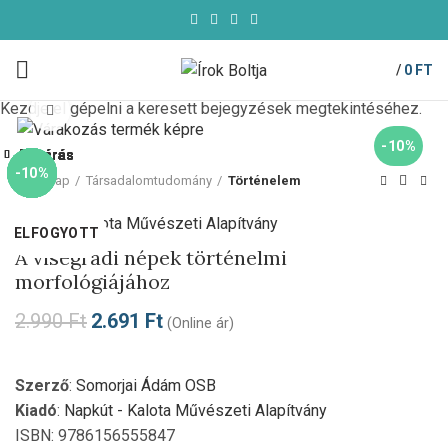
/
0
FT
Kezdje el gépelni a keresett bejegyzések megtekintéséhez.
Click to enlarge
-10%
Bezárás
Bezárás
Bezárás
Bezárás
Bezárás
Bezárás
Bezárás
Bezárás
-10%
-10%
-10%
-10%
-10%
-10%
-10%
-10%
Kezdőlap
Társadalomtudomány
Történelem
Napkút - Kalota Művészeti Alapítvány
ELFOGYOTT
ELFOGYOTT
ELFOGYOTT
ELFOGYOTT
ELFOGYOTT
A visegrádi népek történelmi
morfológiájához
2.990
Ft
2.691
Ft
(Online ár)
Szerző
:
Somorjai Ádám OSB
Kiadó
:
Napkút - Kalota Művészeti Alapítvány
ISBN: 9786156555847