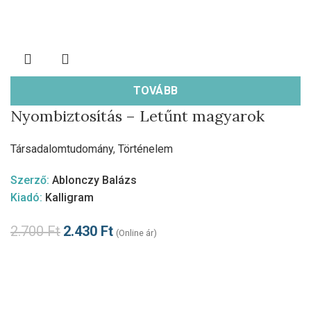
TOVÁBB
Nyombiztosítás – Letűnt magyarok
Társadalomtudomány
,
Történelem
Szerző:
Ablonczy Balázs
Kiadó:
Kalligram
2.700
Ft
2.430
Ft
(Online ár)