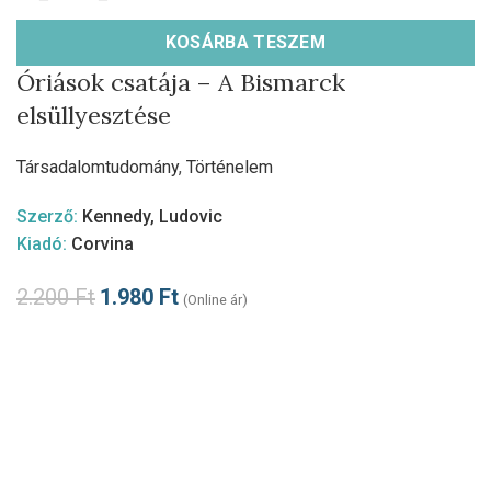
KOSÁRBA TESZEM
Óriások csatája – A Bismarck
elsüllyesztése
Társadalomtudomány
,
Történelem
Szerző:
Kennedy, Ludovic
Kiadó:
Corvina
2.200
Ft
1.980
Ft
(Online ár)