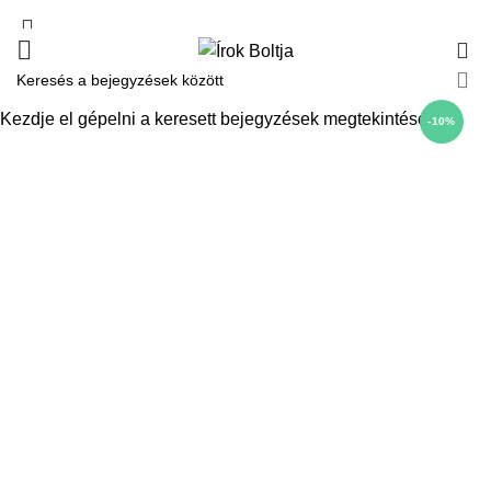
0
Kezdje el gépelni a keresett bejegyzések megtekintéséhez.
-10%