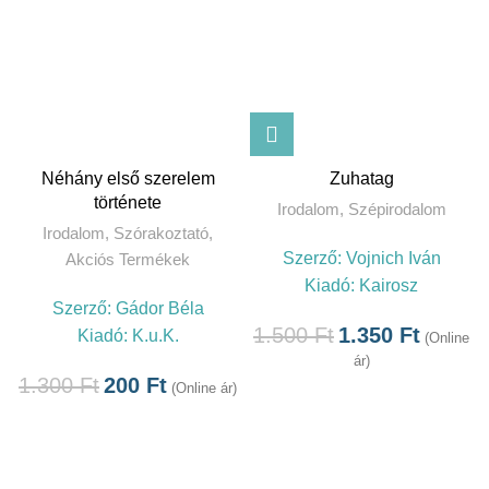
Néhány első szerelem
Zuhatag
története
Irodalom
,
Szépirodalom
Irodalom
,
Szórakoztató
,
Szerző:
Vojnich Iván
Akciós Termékek
Kiadó:
Kairosz
Szerző:
Gádor Béla
1.500
Ft
1.350
Ft
Kiadó:
K.u.K.
(Online
ár)
1.300
Ft
200
Ft
(Online ár)