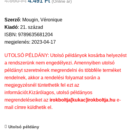
4.990
Ft
4.491
Ft
(Online ár)
Szerző
:
Mougin, Véronique
Kiadó
:
21. század
ISBN: 9789635681204
megjelenés: 2023-04-17
UTOLSÓ PÉLDÁNY: Utolsó példányok kosárba helyezést
a rendszerünk nem engedélyezi. Amennyiben utolsó
példányt szeretnének megrendelni és többféle terméket
rendelnek, akkor a rendelési folyamat során a
megjegyzésnél tüntethetik fel ezt az
információt.Kizárólagos, utolsó példányos
megrendeléseiket az
irokboltja[kukac]irokboltja.hu
e-
mail címre küldhetik el.
Utolsó példány