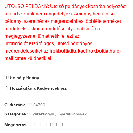
UTOLSÓ PÉLDÁNY: Utolsó példányok kosárba helyezést
a rendszerünk nem engedélyezi. Amennyiben utolsó
példányt szeretnének megrendelni és többféle terméket
rendelnek, akkor a rendelési folyamat során a
megjegyzésnél tüntethetik fel ezt az
információt.Kizárólagos, utolsó példányos
megrendeléseiket az
irokboltja[kukac]irokboltja.hu
e-
mail címre küldhetik el.
Utolsó példány
Hozzáadás a Kedvencekhez
Cikkszám:
11154700
Kategóriák:
Gyerekkönyv
,
Gyerekkönyvek
Megosztás