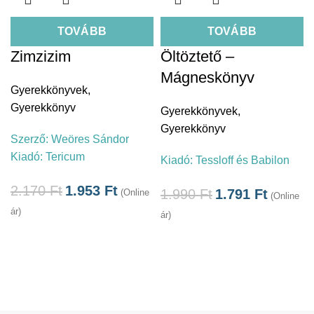
TOVÁBB
TOVÁBB
Zimzizim
Öltöztető –
Mágneskönyv
Gyerekkönyvek
,
Gyerekkönyv
Gyerekkönyvek
,
Gyerekkönyv
Szerző:
Weöres Sándor
Kiadó:
Tericum
Kiadó:
Tessloff és Babilon
2.170
Ft
1.953
Ft
1.990
Ft
1.791
Ft
(Online
(Online
ár)
ár)
á