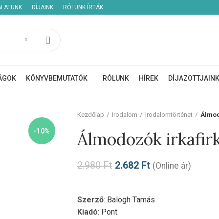
ÁLATUNK
DÍJAINK
RÓLUNK ÍRTÁK
ÁGOK
KÖNYVBEMUTATÓK
RÓLUNK
HÍREK
DÍJAZOTTJAIN
Kezdőlap
Irodalom
Irodalomtörténet
Álmod
-10%
Álmodozók irkafirk
2.980
Ft
2.682
Ft
(Online ár)
Szerző
:
Balogh Tamás
Kiadó
:
Pont