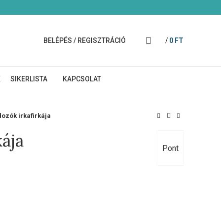
BELÉPÉS / REGISZTRÁCIÓ
/
0
FT
K
SIKERLISTA
KAPCSOLAT
ozók irkafirkája
ája
Pont