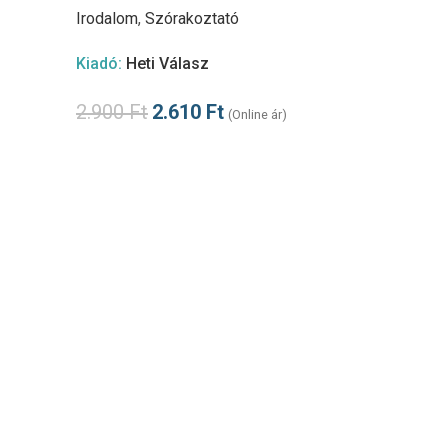
Irodalom
,
Szórakoztató
Kiadó:
Heti Válasz
2.900
Ft
2.610
Ft
(Online ár)