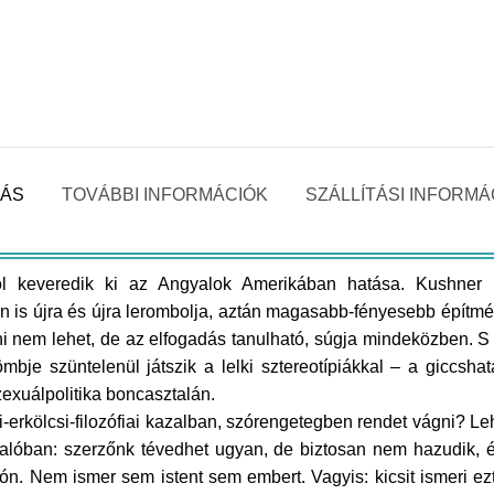
RÁS
TOVÁBBI INFORMÁCIÓK
SZÁLLÍTÁSI INFORMÁ
ból keveredik ki az Angyalok Amerikában hatása. Kushner 
is újra és újra lerombolja, aztán magasabb-fényesebb építmén
i nem lehet, de az elfogadás tanulható, súgja mindeközben. S
bje szüntelenül játszik a lelki sztereotípiákkal – a giccsha
zexuálpolitika boncasztalán.
rkölcsi-filozófiai kazalban, szórengetegben rendet vágni? Lehe
s valóban: szerzőnk tévedhet ugyan, de biztosan nem hazudik
zón. Nem ismer sem istent sem embert. Vagyis: kicsit ismeri ezt 