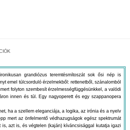
CIÓK
ironikusan grandiózus teremtésmítoszát sok ősi nép is
yt emel túlcsorduló érzelmekből: rettenetből, szánalomból
 mert folyton szembesít érzelmességfüggésünkkel, a valódi
táron innen és túl. Egy nagyoperett és egy szappanopera
t, ha a szellem eleganciája, a logika, az irónia és a nyelv
, épp mert az önfelmentő védhazugságok egész spektrumát
is, azt is, és végtelen (kaján) kíváncsisággal kutatja igazi