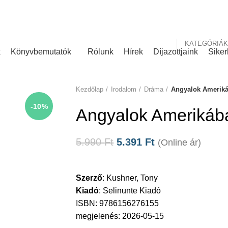
nk
Rólunk írták
KATEGÓRIÁK
k
Könyvbemutatók
Rólunk
Hírek
Díjazottjaink
Siker
Kezdőlap
Irodalom
Dráma
Angyalok Amerikáb
-10%
Angyalok Amerikában
5.990
Ft
5.391
Ft
(Online ár)
Szerző
:
Kushner, Tony
Kiadó
:
Selinunte Kiadó
ISBN: 9786156276155
megjelenés: 2026-05-15