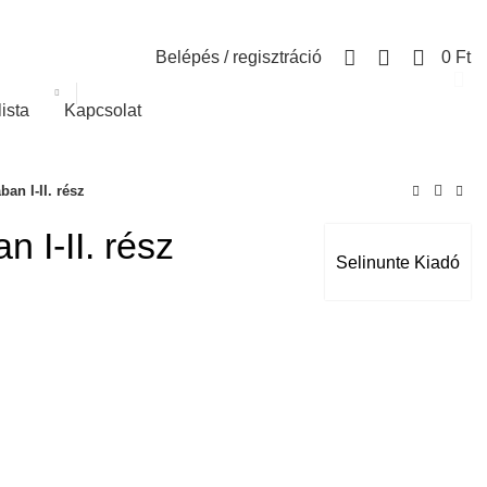
0
Belépés / regisztráció
0
Ft
lista
Kapcsolat
an I-II. rész
 I-II. rész
Selinunte Kiadó