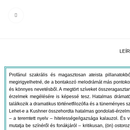
Click to enlarge
LEÍ
Profánul szakrális és magasztosan ateista pillanatok
megirigyelhetné, de a bontakozó melodrámát más pontokon 
és könnyes nevetésből. A megtört szíveket összeragasztan
érzelmek megélésére is képessé tesz. Hatalmas drámatöm
találkozik a dramatikus történetfilozófia és a tüneményes s
Lehet-e a Kushner összehordta hatalmas gondolati-érzelmi-e
– a teremtett nyelv – hitelessége/igazsága kalauzol. É
mutatja be színéről és fonákjáról – kritikusan, (ön) ostoro