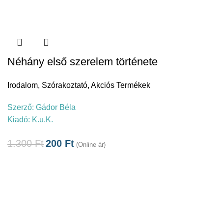
Néhány első szerelem története
Irodalom
,
Szórakoztató
,
Akciós Termékek
Szerző:
Gádor Béla
Kiadó:
K.u.K.
1.300
Ft
200
Ft
(Online ár)