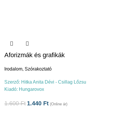
Aforizmák és grafikák
Irodalom
,
Szórakoztató
Szerző:
Hitka Anita Dévi - Csillag Lőzsu
Kiadó:
Hungarovox
1.600
Ft
1.440
Ft
(Online ár)