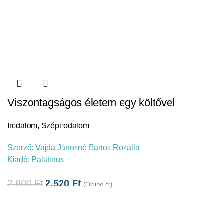
Viszontagságos életem egy költővel
Irodalom
,
Szépirodalom
Szerző:
Vajda Jánosné Bartos Rozália
Kiadó:
Palatinus
2.800
Ft
2.520
Ft
(Online ár)