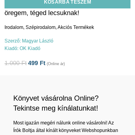
KOSÁRBA TESZEM
öregem, téged lecsuknak!
Irodalom
,
Szépirodalom
,
Akciós Termékek
Szerző:
Magyar László
Kiadó:
OK Kiadó
1.000
Ft
499
Ft
(Online ár)
Könyvet vásárolna Online?
Tekintse meg kínálatunkat!
Most igazán megéri nálunk online vásárolni! Az
Írók Boltja által kínált könyveket Webshopunkban