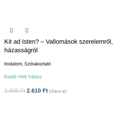
Kit ad Isten? – Vallomások szerelemről,
házasságról
Irodalom
,
Szórakoztató
Kiadó:
Heti Válasz
2.900
Ft
2.610
Ft
(Online ár)