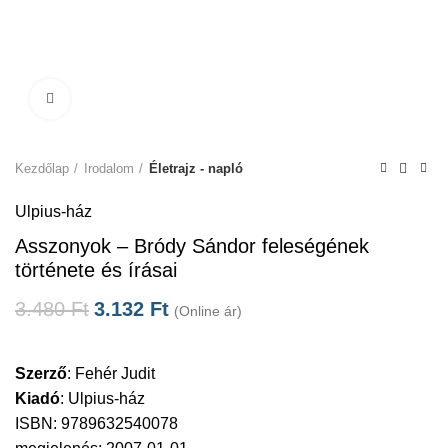
Click to enlarge
Kezdőlap
Irodalom
Életrajz - napló
Ulpius-ház
Asszonyok – Bródy Sándor feleségének
története és írásai
3.480
Ft
3.132
Ft
(Online ár)
Szerző
:
Fehér Judit
Kiadó
:
Ulpius-ház
ISBN: 9789632540078