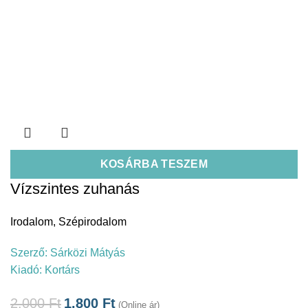
KOSÁRBA TESZEM
Vízszintes zuhanás
Irodalom
,
Szépirodalom
Szerző:
Sárközi Mátyás
Kiadó:
Kortárs
2.000
Ft
1.800
Ft
(Online ár)