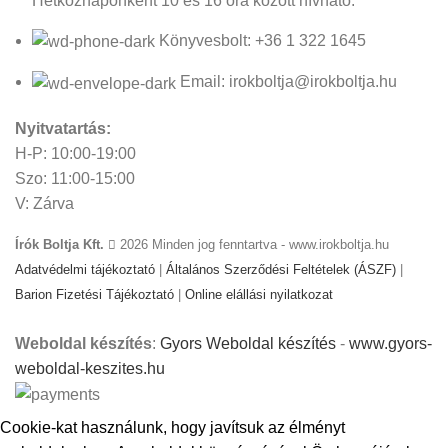
Hétköznaponként 10 és 16 óra között hívható.
Könyvesbolt: +36 1 322 1645
Email: irokboltja@irokboltja.hu
Nyitvatartás:
H-P: 10:00-19:00
Szo: 11:00-15:00
V: Zárva
Írók Boltja Kft.
2026 Minden jog fenntartva - www.irokboltja.hu
Adatvédelmi tájékoztató
|
Általános Szerződési Feltételek (ÁSZF)
|
Barion Fizetési Tájékoztató
|
Online elállási nyilatkozat
Weboldal készítés
:
Gyors Weboldal készítés
-
www.gyors-
weboldal-keszites.hu
Cookie-kat használunk, hogy javítsuk az élményt