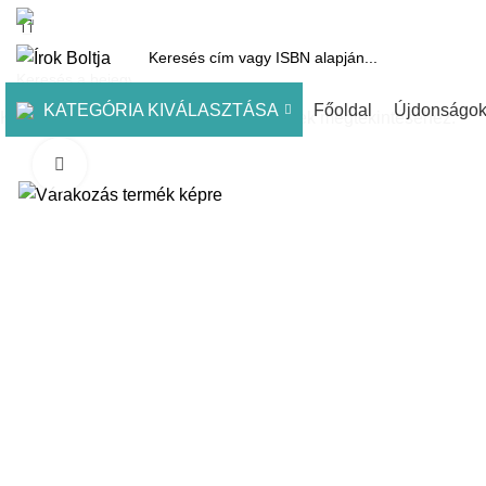
1061 Budapest, Andrássy út 45.
Pénztár
Kosár
Kínálatunk
Díjai
KATEGÓRIA KIVÁLASZTÁSA
Főoldal
Újdonságo
Kezdje el gépelni a keresett bejegyzések megtekintéséhez.
Click to enlarge