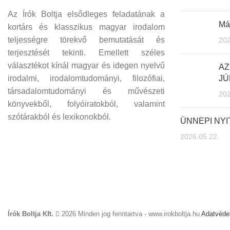
Az Írók Boltja elsődleges feladatának a
Máj
kortárs és klasszikus magyar irodalom
teljességre törekvő bemutatását és
202
terjesztését tekinti. Emellett széles
választékot kínál magyar és idegen nyelvű
AZ
irodalmi, irodalomtudományi, filozófiai,
JÚ
társadalomtudományi és művészeti
202
könyvekből, folyóiratokból, valamint
szótárakból és lexikonokból.
ÜNNEPI NY
2026.05.22.
Írók Boltja Kft.
2026 Minden jog fenntartva - www.irokboltja.hu
Adatvédel