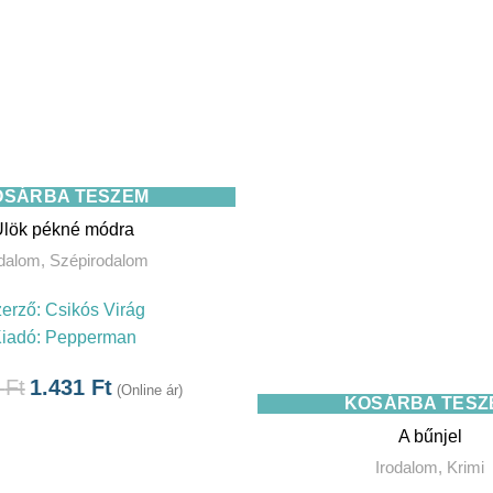
OSÁRBA TESZEM
Ülök pékné módra
odalom
,
Szépirodalom
erző:
Csikós Virág
iadó:
Pepperman
0
Ft
1.431
Ft
(Online ár)
KOSÁRBA TESZ
A bűnjel
Irodalom
,
Krimi