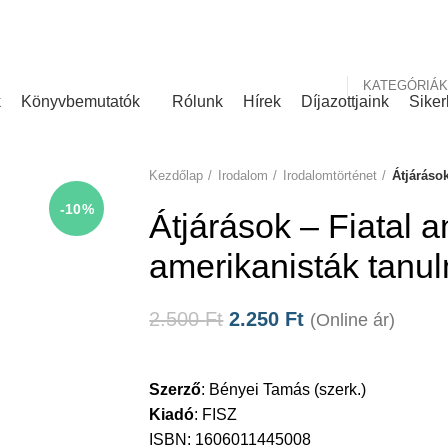
nk
Rólunk írták
KATEGÓRIÁK
k
Könyvbemutatók
Rólunk
Hírek
Díjazottjaink
Siker
Kezdőlap
Irodalom
Irodalomtörténet
Átjáráso
-10%
Átjárások – Fiatal a
amerikanisták tanu
2.500
Ft
2.250
Ft
(Online ár)
Szerző
:
Bényei Tamás (szerk.)
Kiadó
:
FISZ
ISBN: 1606011445008