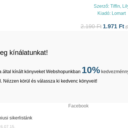
Szerző:
Tiffin, Lil
Kiadó:
Lomart
2.190
Ft
1.971
Ft
(
eg kínálatunkat!
10%
tja által kínált könyveket Webshopunkban
kedvezménn
. Nézzen körül és válassza ki kedvenc könyveit!
Facebook
iusi sikerlistánk
6.07.15.