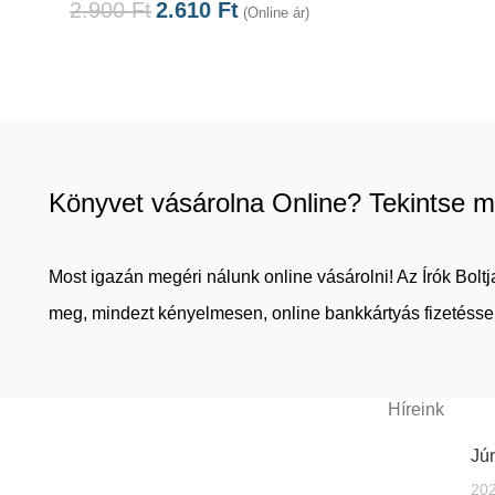
2.900
Ft
2.610
Ft
(Online ár)
Könyvet vásárolna Online? Tekintse m
Most igazán megéri nálunk online vásárolni! Az Írók Bol
meg, mindezt kényelmesen, online bankkártyás fizetéssel
Híreink
Jún
202