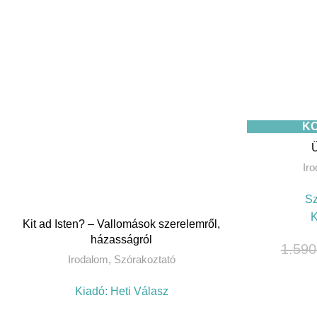
K
Ir
Sz
K
Kit ad Isten? – Vallomások szerelemről,
házasságról
1.59
Irodalom
,
Szórakoztató
Kiadó:
Heti Válasz