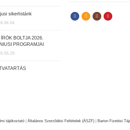
usi sikerlistánk
6.06.04.
 ÍRÓK BOLTJA 2026.
NIUSI PROGRAMJAI
6.05.29.
ITVATARTÁS
mi tájékoztató
|
Általános Szerződési Feltételek (ÁSZF)
|
Barion Fizetési Táj