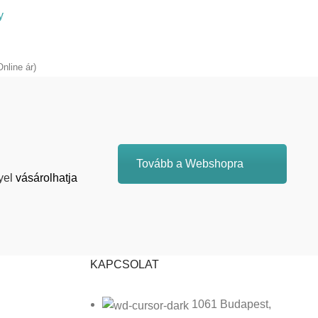
y
Online ár)
Tovább a Webshopra
yel
vásárolhatja
KAPCSOLAT
1061 Budapest,