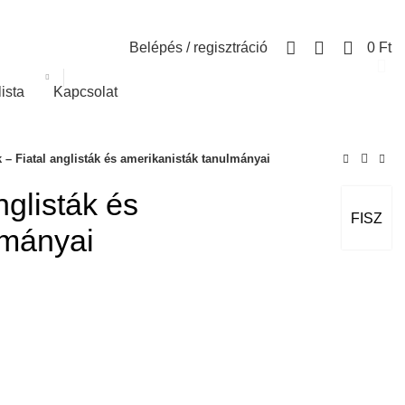
0
Belépés / regisztráció
0
Ft
lista
Kapcsolat
k – Fiatal anglisták és amerikanisták tanulmányai
nglisták és
FISZ
lmányai