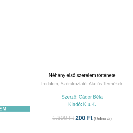
Néhány első szerelem története
Irodalom
,
Szórakoztató
,
Akciós Termékek
Szerző:
Gádor Béla
Kiadó:
K.u.K.
EM
1.300
Ft
200
Ft
(Online ár)