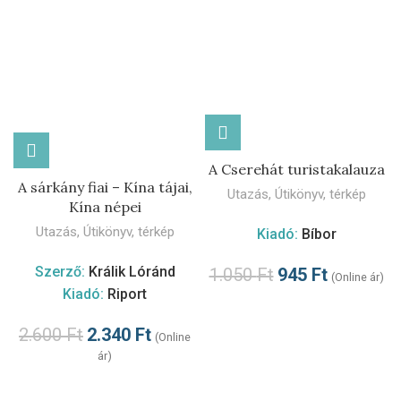
A Cserehát turistakalauza
A sárkány fiai – Kína tájai,
Utazás
,
Útikönyv, térkép
Kína népei
Utazás
,
Útikönyv, térkép
Kiadó:
Bíbor
Szerző:
Králik Lóránd
1.050
Ft
945
Ft
(Online ár)
Kiadó:
Riport
2.600
Ft
2.340
Ft
(Online
ár)