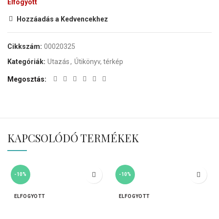
Elfogyott
Hozzáadás a Kedvencekhez
Cikkszám:
00020325
Kategóriák:
Utazás
,
Útikönyv, térkép
Megosztás
KAPCSOLÓDÓ TERMÉKEK
-10%
-10%
ELFOGYOTT
ELFOGYOTT