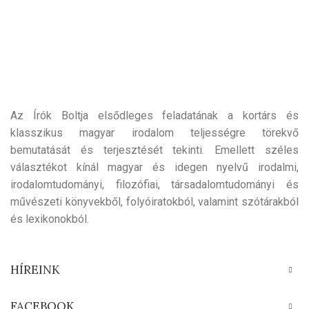
Az Írók Boltja elsődleges feladatának a kortárs és
klasszikus magyar irodalom teljességre törekvő
bemutatását és terjesztését tekinti. Emellett széles
választékot kínál magyar és idegen nyelvű irodalmi,
irodalomtudományi, filozófiai, társadalomtudományi és
művészeti könyvekből, folyóiratokból, valamint szótárakból
és lexikonokból.
HÍREINK
FACEBOOK