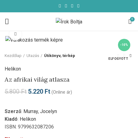
0
Click to enlarge
-10%
Kezdőlap
Utazás
Útikönyv, térkép
ELFOGYOTT
Helikon
Az afrikai világ atlasza
5.800
Ft
5.220
Ft
(Online ár)
Szerző
:
Murray, Jocelyn
Kiadó
:
Helikon
ISBN: 9799632087206