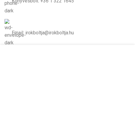
Könyvesbolt: +36 1 322 1645
Email: irokboltja@irokboltja.hu
Cookie-kat használunk, hogy javítsuk az élményt
Nyitvatartás:
weboldalunkon. A weboldal böngészésével Ön
H-P: 10:00-19:00
hozzájárul a cookie-k használatához.
Szo: 11:00-15:00
V: Zárva
TOVÁBBI INFORMÁCIÓK
ELFOGADOM
Írók Boltja Kft.
2026 Minden jog fenntartva - www.irokboltja.hu
Adatvédelmi tájékoztató
|
Általános Szerződési Feltételek (ÁSZF)
|
Barion Fizetési Tájékoztató
|
Online elállási nyilatkozat
Weboldal készítés
:
Gyors Weboldal készítés
-