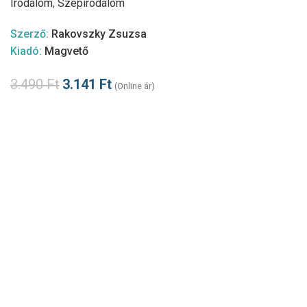
Irodalom
,
Szépirodalom
Szerző:
Rakovszky Zsuzsa
Kiadó:
Magvető
3.490
Ft
3.141
Ft
(Online ár)