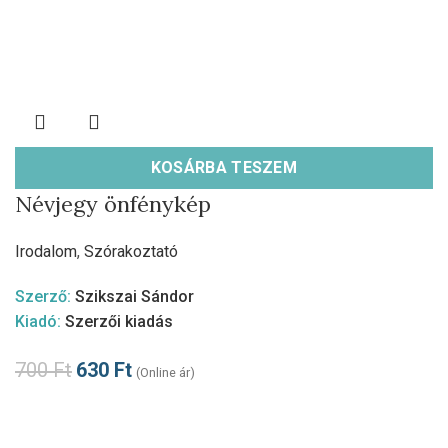
KOSÁRBA TESZEM
Névjegy önfénykép
Irodalom
,
Szórakoztató
Szerző:
Szikszai Sándor
Kiadó:
Szerzői kiadás
700
Ft
630
Ft
(Online ár)