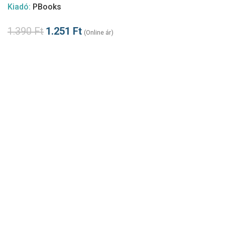
Kiadó:
PBooks
1.390
Ft
1.251
Ft
(Online ár)