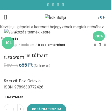
/
0
FT
Kezdje el gépelni a keresett bejegyzések megtekintéséhez.
Click to enlarge
-10%
Bezárás
Bezárás
Bezárás
Bezárás
Bezárás
Bezárás
Bezárás
Bezárás
-10%
-10%
-10%
-58%
-10%
-10%
-10%
-10%
Kezdőlap
Irodalom
Irodalomtörténet
Az erotikus túlpart
ELFOGYOTT
ELFOGYOTT
950
Ft
855
Ft
(Online ár)
Szerző
:
Paz, Octavio
ISBN: 9789630772426
Készleten
KOSÁRBA TESZEM