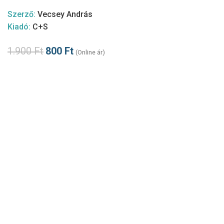
Szerző:
Vecsey András
Kiadó:
C+S
1.900
Ft
800
Ft
(Online ár)