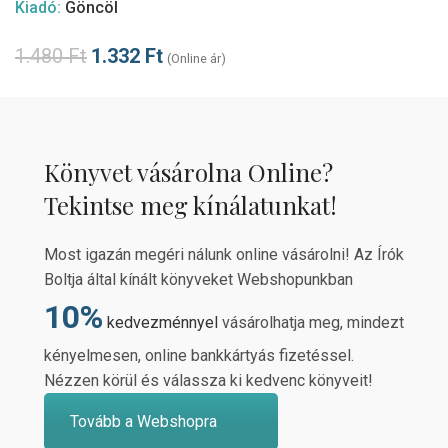
Kiadó:
Göncöl
1.480
Ft
1.332
Ft
(Online ár)
Könyvet vásárolna Online?
Tekintse meg kínálatunkat!
Most igazán megéri nálunk online vásárolni! Az Írók
Boltja által kínált könyveket Webshopunkban
10%
kedvezménnyel
vásárolhatja meg, mindezt
kényelmesen, online bankkártyás fizetéssel.
Nézzen körül és válassza ki kedvenc könyveit!
Tovább a Webshopra