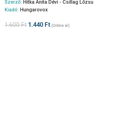
Szerző:
Hitka Anita Dévi - Csillag Lőzsu
Kiadó:
Hungarovox
1.600
Ft
1.440
Ft
(Online ár)