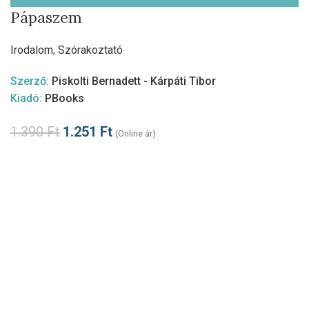
Pápaszem
Irodalom
,
Szórakoztató
Szerző:
Piskolti Bernadett - Kárpáti Tibor
Kiadó:
PBooks
1.390
Ft
1.251
Ft
(Online ár)