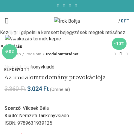
/
0
FT
Kezdje el gépelni a keresett bejegyzések megtekintéséhez.
Click to enlarge
-10%
Bezárás
Bezárás
Bezárás
Bezárás
Bezárás
Bezárás
Bezárás
Bezárás
-10%
-10%
-10%
-10%
-10%
-10%
-10%
-50%
Kezdőlap
Irodalom
Irodalomtörténet
Nemzeti Tankönyvkiadó
ELFOGYOTT
Az irodalomtudomány provokációja
3.360
Ft
3.024
Ft
(Online ár)
Szerző
:
Vilcsek Béla
Kiadó
:
Nemzeti Tankönyvkiadó
ISBN: 9789631939125