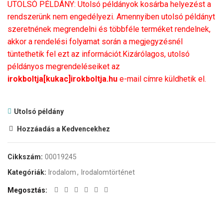
UTOLSÓ PÉLDÁNY: Utolsó példányok kosárba helyezést a
rendszerünk nem engedélyezi. Amennyiben utolsó példányt
szeretnének megrendelni és többféle terméket rendelnek,
akkor a rendelési folyamat során a megjegyzésnél
tüntethetik fel ezt az információt.Kizárólagos, utolsó
példányos megrendeléseiket az
irokboltja[kukac]irokboltja.hu
e-mail címre küldhetik el.
Utolsó példány
Hozzáadás a Kedvencekhez
Cikkszám:
00019245
Kategóriák:
Irodalom
,
Irodalomtörténet
Megosztás