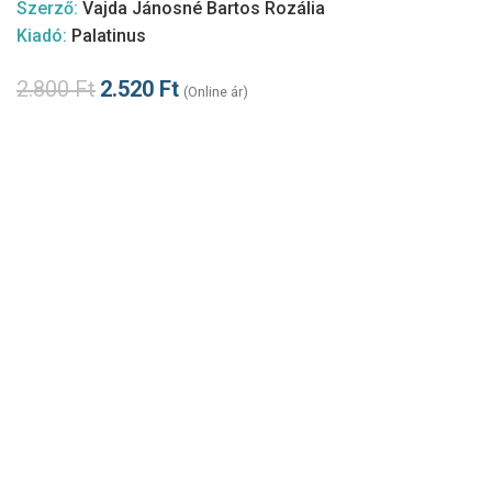
Szerző:
Vajda Jánosné Bartos Rozália
Kiadó:
Palatinus
2.800
Ft
2.520
Ft
(Online ár)