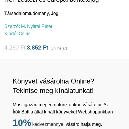
Társadalomtudomány
,
Jog
Szerző:
M. Nyitrai Péter
Kiadó:
Osiris
4.280
Ft
3.852
Ft
(Online ár)
Könyvet vásárolna Online?
Tekintse meg kínálatunkat!
Most igazán megéri nálunk online vásárolni! Az
Írók Boltja által kínált könyveket Webshopunkban
10%
kedvezménnyel
vásárolhatja meg,