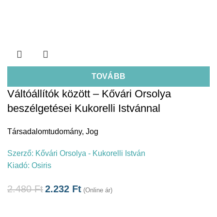
TOVÁBB
Váltóállítók között – Kővári Orsolya
beszélgetései Kukorelli Istvánnal
Társadalomtudomány
,
Jog
Szerző:
Kővári Orsolya - Kukorelli István
Kiadó:
Osiris
2.480
Ft
2.232
Ft
(Online ár)