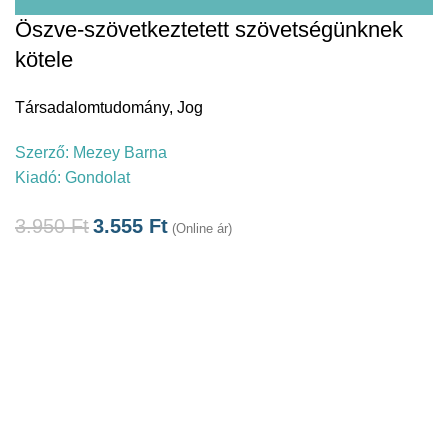
Öszve-szövetkeztetett szövetségünknek
kötele
Társadalomtudomány
,
Jog
Szerző:
Mezey Barna
Kiadó:
Gondolat
3.950
Ft
3.555
Ft
(Online ár)