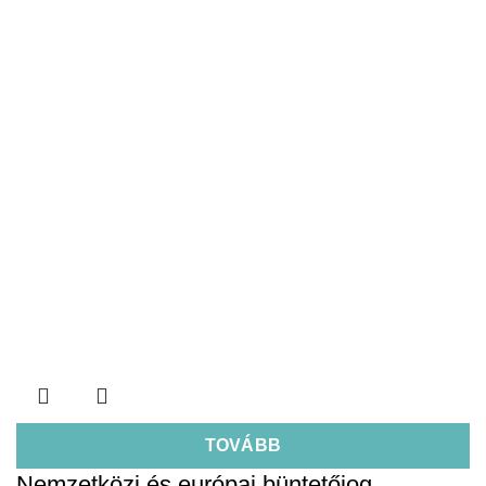
TOVÁBB
Nemzetközi és európai büntetőjog