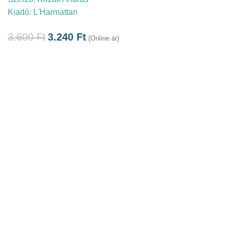
Kiadó:
L'Harmattan
3.600
Ft
3.240
Ft
(Online ár)