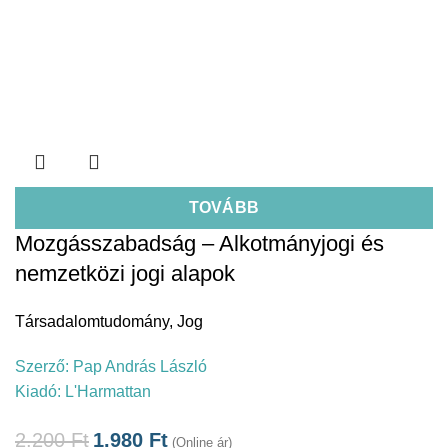
TOVÁBB
Mozgásszabadság – Alkotmányjogi és
nemzetközi jogi alapok
Társadalomtudomány
,
Jog
Szerző:
Pap András László
Kiadó:
L'Harmattan
2.200
Ft
1.980
Ft
(Online ár)