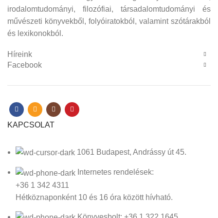
irodalomtudományi, filozófiai, társadalomtudományi és
művészeti könyvekből, folyóiratokból, valamint szótárakból
és lexikonokból.
Híreink
Facebook
KAPCSOLAT
1061 Budapest, Andrássy út 45.
Internetes rendelések:
+36 1 342 4311
Hétköznaponként 10 és 16 óra között hívható.
Könyvesbolt: +36 1 322 1645