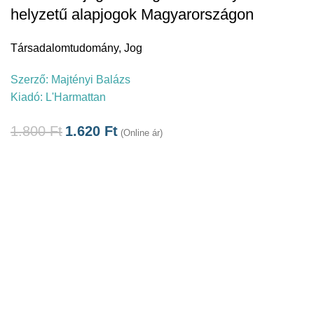
helyzetű alapjogok Magyarországon
Társadalomtudomány
,
Jog
Szerző:
Majtényi Balázs
Kiadó:
L'Harmattan
1.800
Ft
1.620
Ft
(Online ár)