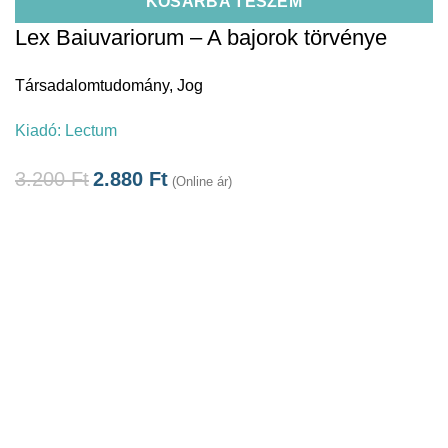
KOSÁRBA TESZEM
Lex Baiuvariorum – A bajorok törvénye
Társadalomtudomány
,
Jog
Kiadó:
Lectum
3.200
Ft
2.880
Ft
(Online ár)