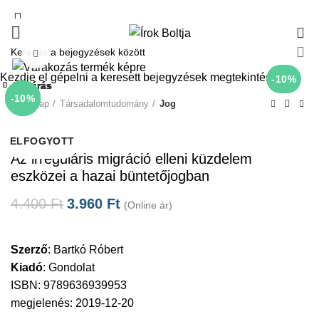
0
Click to enlarge
Kezdje el gépelni a keresett bejegyzések megtekintéséhez.
-10%
Bezárás
Bezárás
Bezárás
Bezárás
Bezárás
Bezárás
Bezárás
Bezárás
-10%
-10%
-10%
-10%
-10%
-10%
-10%
-10%
Kezdőlap
Társadalomtudomány
Jog
Gondolat
ELFOGYOTT
ELFOGYOTT
ELFOGYOTT
ELFOGYOTT
ELFOGYOTT
Az irreguláris migráció elleni küzdelem
eszközei a hazai büntetőjogban
4.400
Ft
3.960
Ft
(Online ár)
Szerző
:
Bartkó Róbert
Kiadó
:
Gondolat
ISBN: 9789636939953
megjelenés: 2019-12-20