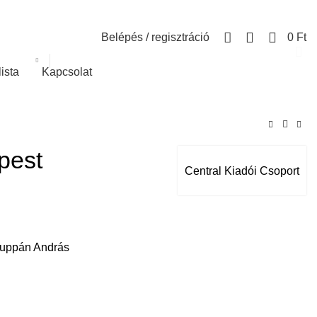
0
Belépés / regisztráció
0
Ft
lista
Kapcsolat
pest
Central Kiadói Csoport
Zsuppán András