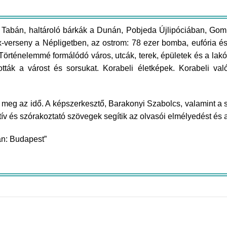
abán, haltároló bárkák a Dunán, Pobjeda Újlipóciában, Gomba 
ix-verseny a Népligetben, az ostrom: 78 ezer bomba, eufória é
ténelemmé formálódó város, utcák, terek, épületek és a lakói, a
tották a várost és sorsukat. Korabeli életképek. Korabeli va
 meg az idő. A képszerkesztő, Barakonyi Szabolcs, valamint a
matív és szórakoztató szövegek segítik az olvasói elmélyedést é
van: Budapest”