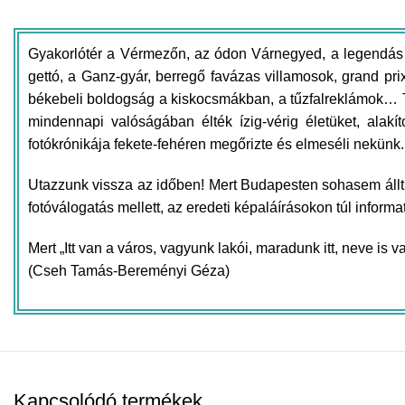
Gyakorlótér a Vérmezőn, az ódon Várnegyed, a legendás T
gettó, a Ganz-gyár, berregő favázas villamosok, grand pr
békebeli boldogság a kiskocsmákban, a tűzfalreklámok… Tör
mindennapi valóságában élték ízig-vérig életüket, alakí
fotókrónikája fekete-fehéren megőrizte és elmeséli nekünk.
Utazzunk vissza az időben! Mert Budapesten sohasem állt
fotóválogatás mellett, az eredeti képaláírásokon túl infor
Mert „Itt van a város, vagyunk lakói, maradunk itt, neve is 
(Cseh Tamás-Bereményi Géza)
Kapcsolódó termékek