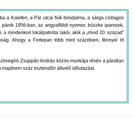
a Kalefen, a Pál utcai fiúk birodalma, a sárga csillagos
s pánik 1956-ban, az angyalföldi nyomor, büszke iparosok,
 mindenkori lokálpatrióta lakói, akik a „rövid 20. század”
lóság. Ahogy a Fortepan több mint százötven, fénnyel írt
 szövegíró Zsuppán András közös munkája révén a páratlan
s a majdnem száz esztendőn átívelő időutazást.