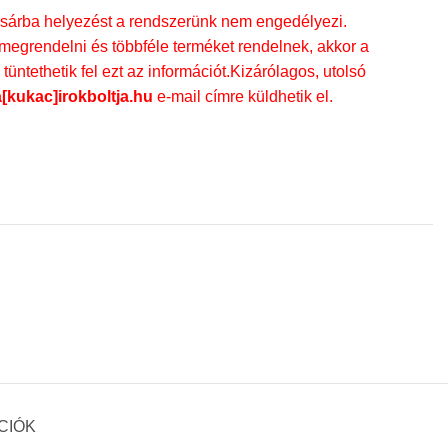
rba helyezést a rendszerünk nem engedélyezi.
egrendelni és többféle terméket rendelnek, akkor a
üntethetik fel ezt az információt.Kizárólagos, utolsó
a[kukac]irokboltja.hu
e-mail címre küldhetik el.
CIÓK