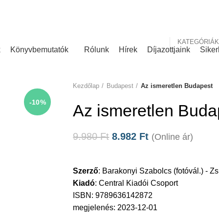
nk
Rólunk írták
KATEGÓRIÁK
k
Könyvbemutatók
Rólunk
Hírek
Díjazottjaink
Siker
Kezdőlap
Budapest
Az ismeretlen Budapest
-10%
Az ismeretlen Buda
9.980
Ft
8.982
Ft
(Online ár)
Szerző
:
Barakonyi Szabolcs (fotóvál.) - 
Kiadó
:
Central Kiadói Csoport
ISBN: 9789636142872
megjelenés: 2023-12-01