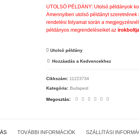
UTOLSÓ PÉLDÁNY: Utolsó példányok kosá
Amennyiben utolsó példányt szeretnének m
rendelési folyamat során a megjegyzésnél t
példányos megrendeléseiket az
irokboltj
Utolsó példány
Hozzáadás a Kedvencekhez
Cikkszám:
11223734
Kategória:
Budapest
Megosztás
RÁS
TOVÁBBI INFORMÁCIÓK
SZÁLLÍTÁSI INFORMÁ