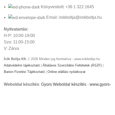
Könyvesbolt: +36 1 322 1645
Email: irokboltja@irokboltja.hu
Nyitvatartás:
H-P: 10:00-19:00
Szo: 11:00-15:00
V: Zárva
Írók Boltja Kft.
2026 Minden jog fenntartva - www.irokboltja.hu
Adatvédelmi tájékoztató
|
Általános Szerződési Feltételek (ÁSZF)
|
Barion Fizetési Tájékoztató
|
Online elállási nyilatkozat
Weboldal készítés
:
Gyors Weboldal készítés
-
www.gyors-
weboldal-keszites.hu
Cookie-kat használunk, hogy javítsuk az élményt
weboldalunkon. A weboldal böngészésével Ön hozzájárul a