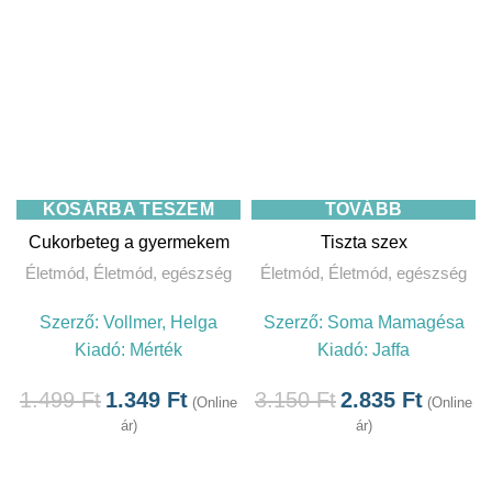
KOSÁRBA TESZEM
TOVÁBB
Cukorbeteg a gyermekem
Tiszta szex
Életmód
,
Életmód, egészség
Életmód
,
Életmód, egészség
Szerző:
Vollmer, Helga
Szerző:
Soma Mamagésa
Kiadó:
Mérték
Kiadó:
Jaffa
1.499
Ft
1.349
Ft
3.150
Ft
2.835
Ft
(Online
(Online
ár)
ár)