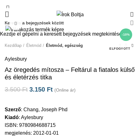
0
Click to enlarge
Kezdje el gépelni a keresett bejegyzések megtekintéséhez.
-10%
Kezdőlap
Életmód
Életmód, egészség
ELFOGYOTT
Aylesbury
Az öregedés mítosza – Feltárul a fiatalos külső
és életérzés titka
3.500
Ft
3.150
Ft
(Online ár)
Szerző
:
Chang, Joseph Phd
Kiadó
:
Aylesbury
ISBN: 9780984688715
megjelenés: 2012-01-01