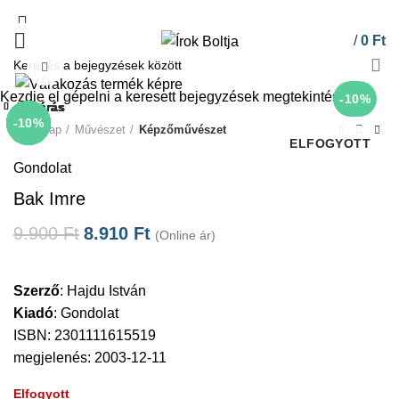
/
0
Ft
Click to enlarge
Kezdje el gépelni a keresett bejegyzések megtekintéséhez.
-10%
Bezárás
Bezárás
Bezárás
Bezárás
Bezárás
Bezárás
Bezárás
Bezárás
-10%
-10%
-10%
-10%
-10%
-10%
-10%
Kezdőlap
Művészet
Képzőművészet
ELFOGYOTT
Gondolat
Bak Imre
9.900
Ft
8.910
Ft
(Online ár)
Szerző
:
Hajdu István
Kiadó
:
Gondolat
ISBN: 2301111615519
megjelenés: 2003-12-11
Elfogyott