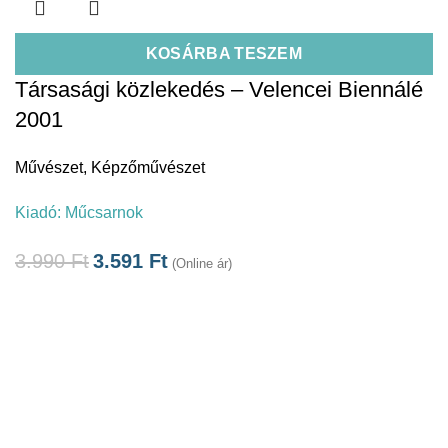
KOSÁRBA TESZEM
Társasági közlekedés – Velencei Biennálé
2001
Művészet
,
Képzőművészet
Kiadó:
Műcsarnok
3.990
Ft
3.591
Ft
(Online ár)