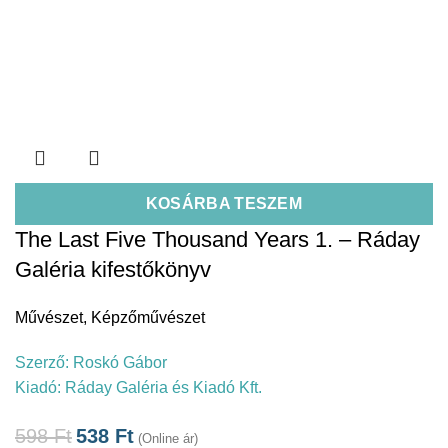
KOSÁRBA TESZEM
The Last Five Thousand Years 1. – Ráday
Galéria kifestőkönyv
Művészet
,
Képzőművészet
Szerző:
Roskó Gábor
Kiadó:
Ráday Galéria és Kiadó Kft.
598
Ft
538
Ft
(Online ár)