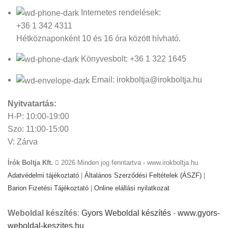
Internetes rendelések:
+36 1 342 4311
Hétköznaponként 10 és 16 óra között hívható.
Könyvesbolt: +36 1 322 1645
Email: irokboltja@irokboltja.hu
Nyitvatartás:
H-P: 10:00-19:00
Szo: 11:00-15:00
V: Zárva
Írók Boltja Kft.
2026 Minden jog fenntartva - www.irokboltja.hu
Adatvédelmi tájékoztató
|
Általános Szerződési Feltételek (ÁSZF)
|
Barion Fizetési Tájékoztató
|
Online elállási nyilatkozat
Weboldal készítés
:
Gyors Weboldal készítés
-
www.gyors-
weboldal-keszites.hu