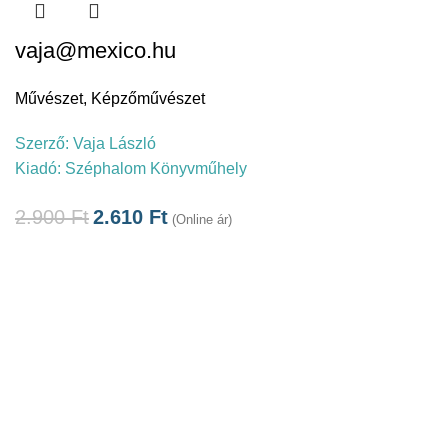
vaja@mexico.hu
Művészet
,
Képzőművészet
Szerző:
Vaja László
Kiadó:
Széphalom Könyvműhely
2.900
Ft
2.610
Ft
(Online ár)